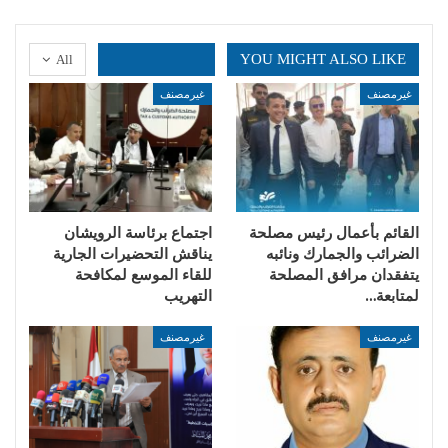
YOU MIGHT ALSO LIKE
All
غيرمصنف
غيرمصنف
القائم بأعمال رئيس مصلحة
اجتماع برئاسة الرويشان
الضرائب والجمارك ونائبه
يناقش التحضيرات الجارية
يتفقدان مرافق المصلحة
للقاء الموسع لمكافحة
لمتابعة…
التهريب
غيرمصنف
غيرمصنف