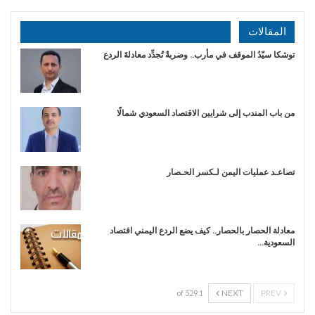
المقالات
توشكا سيّدُ الموقف في مأرب.. وضربةٌ تُجدِّد معادلةَ الردع
من باب المندب إلى شرايين الاقتصاد السعودي شمالًا
تصاعـد عمليات اليمن لـكسر الحـصار
معادلة الحصار بالحصار.. كيف يضع الردع اليمني اقتصاد
السعودية…
NEXT
PREV
1 of 529