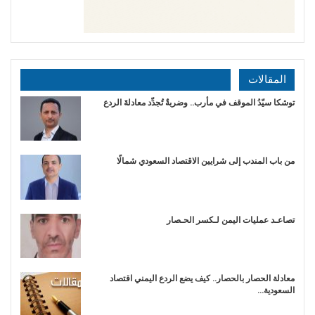
المقالات
توشكا سيّدُ الموقف في مأرب.. وضربةٌ تُجدِّد معادلةَ الردع
من باب المندب إلى شرايين الاقتصاد السعودي شمالًا
تصاعـد عمليات اليمن لـكسر الحـصار
معادلة الحصار بالحصار.. كيف يضع الردع اليمني اقتصاد
السعودية…