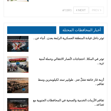
NEXT
PREV
1 of 118
أخبار المحافظات المحتلة
توتر داخل قيادة المنطقة العسكرية الرابعة بعدن.. أنباء عن…
توتر في المكلا.. احتجاجات لأنصار الانتقالي وحملة أمنية
تزيد…
أزمة غاز خانقة تشلّ تعز.. طوابير تمتد لكيلومترين وسط
تفاقم…
تفاقم الأزمات الخدمية والصحية في المحافظات الجنوبية مع
تصاعد…