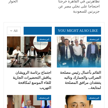
تظاهرتين في القاهرة خرجتا
الحوار
احتجاجا على تخلي مصر عن
جزيرتين للسعودية
YOU MIGHT ALSO LIKE
All
غيرمصنف
غيرمصنف
القائم بأعمال رئيس مصلحة
اجتماع برئاسة الرويشان
الضرائب والجمارك ونائبه
يناقش التحضيرات الجارية
يتفقدان مرافق المصلحة
للقاء الموسع لمكافحة
لمتابعة…
التهريب
غيرمصنف
غيرمصنف