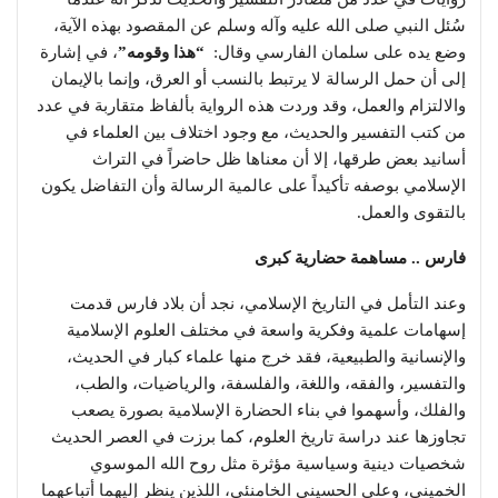
سُئل النبي صلى الله عليه وآله وسلم عن المقصود بهذه الآية،
وضع يده على سلمان الفارسي وقال:
“هذا وقومه”
، في إشارة
إلى أن حمل الرسالة لا يرتبط بالنسب أو العرق، وإنما بالإيمان
والالتزام والعمل، وقد وردت هذه الرواية بألفاظ متقاربة في عدد
من كتب التفسير والحديث، مع وجود اختلاف بين العلماء في
أسانيد بعض طرقها، إلا أن معناها ظل حاضراً في التراث
الإسلامي بوصفه تأكيداً على عالمية الرسالة وأن التفاضل يكون
بالتقوى والعمل.
فارس .. مساهمة حضارية كبرى
وعند التأمل في التاريخ الإسلامي، نجد أن بلاد فارس قدمت
إسهامات علمية وفكرية واسعة في مختلف العلوم الإسلامية
والإنسانية والطبيعية، فقد خرج منها علماء كبار في الحديث،
والتفسير، والفقه، واللغة، والفلسفة، والرياضيات، والطب،
والفلك، وأسهموا في بناء الحضارة الإسلامية بصورة يصعب
تجاوزها عند دراسة تاريخ العلوم، كما برزت في العصر الحديث
شخصيات دينية وسياسية مؤثرة مثل روح الله الموسوي
الخميني، وعلي الحسيني الخامنئي، اللذين ينظر إليهما أتباعهما