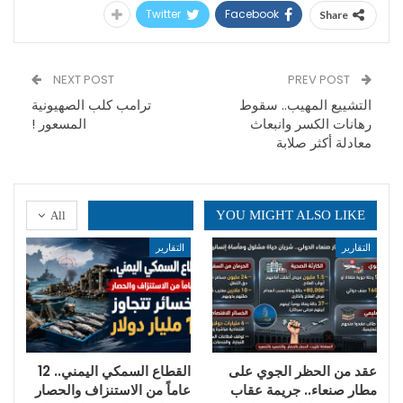
Twitter
Facebook
Share
NEXT POST
PREV POST
التشييع المهيب.. سقوط
ترامب كلب الصهيونية
رهانات الكسر وانبعاث
المسعور !
معادلة أكثر صلابة
YOU MIGHT ALSO LIKE
All
التقارير
التقارير
عقد من الحظر الجوي على
القطاع السمكي اليمني.. 12
مطار صنعاء.. جريمة عقاب
عاماً من الاستنزاف والحصار