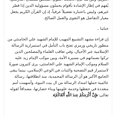
يُفهم في إطار الإشادة بأقوام يحملون مسؤولية الدين إذا قصّر
غيرهم، وليس باعتباره تفضيلاً عرقياً، إذ إن القرآن الكريم يجعل
معيار التفاضل هو التقوى والعمل الصالح.
ختاما ..
إن قراءة مشهد التشييع المهيب للإمام الشهيد علي الخامنئي من
منظور تاريخي ورمزي تفتح باب التأمل في استمرارية الرسالة
الإسلامية عبر الأجيال، وفي تعاقب العلماء والمصلحين الذين
تركوا بصماتهم في مسيرة الأمة، وبين موكب الإمام زيد عليه
السلام وموكب الإمام الشهيد علي الخامنئي، يرى كثيرون صورةً
لاستمرار قيم التضحية والثبات في الوعي الإسلامي، بينما يبقى
الجامع الأكبر هو أن الرسالة المحمدية، منذ انطلاقتها، رسالة
عالمية حملها امتداد الرسالة من ال بيت النبوة، وأسهمت أمم
متعددة في حفظها وخدمة علومها وبناء حضارتها، مصداقاً لقوله
تعالى:
﴿إِنَّ أَكْرَمَكُمْ عِندَ اللَّهِ أَتْقَاكُمْ﴾
.