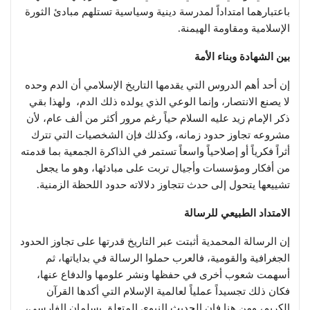
باعتبارهما امتداداً لمدرسة دينية وسياسية تستلهم مبادئ الثورة
الإسلامية ومقاومة الهيمنة.
بين الشهادة وبناء الأمة
إن أحد أهم الدروس التي يقدمها التاريخ الإسلامي أن الدم وحده
لا يصنع الانتصار، وإنما الوعي الذي يولده ذلك الدم، ولهذا بقي
ذكر الإمام زيد عليه السلام حياً رغم مرور أكثر من ألف عام، لأن
مشروعه تجاوز حدود زمانه، وكذلك فإن الشخصيات التي تترك
أثراً فكرياً أو إصلاحياً واسعاً تستمر في الذاكرة الجمعية بما قدمته
من أفكار ومؤسسات وأجيال تربت على مبادئها، وهو ما يجعل
تشييعها يتحول إلى حدث تتجاوز دلالاته حدود اللحظة الزمنية.
الامتداد الطبيعي للرسالة
إن الرسالة المحمدية أثبتت عبر التاريخ قدرتها على تجاوز الحدود
الجغرافية والقومية، فالعرب حملوا الرسالة في بداياتها، ثم
أسهمت شعوب أخرى في حفظها ونشر علومها والدفاع عنها،
فكان ذلك تجسيداً عملياً لعالمية الإسلام التي أكدها القرآن
الكريم، ومن هنا فإن الحديث النبوي المتعلق بسلمان الفارسي،