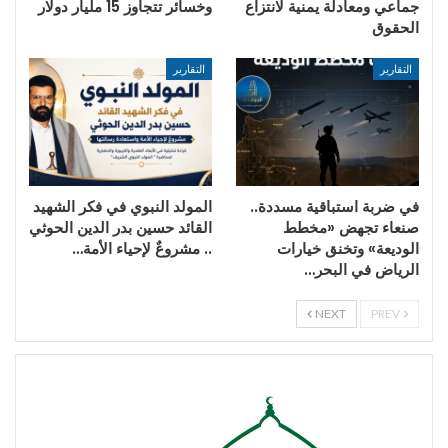
جماعي ومعادلة يمنية لانتزاع
وخسائر تتجاوز 15 مليار دولار
الحقوق
التقارير
التقارير
في ضربة استباقية مسددة..
المولد النبوي في فكر الشهيد
صنعاء تجهض «مخطط
القائد حسين بدر الدين الحوثي
الوديعة» وتخنق خيارات
.. مشروعٌ لإحياء الأمة…
الرياض في البحر…
NEXT
PREV