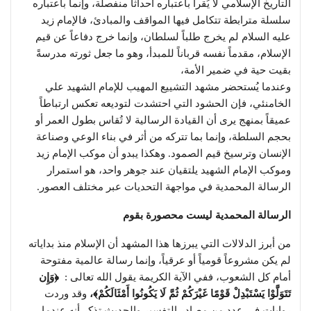
التاريخ الإسلامي لا يُقرأ باعتباره أحداثاً منفصلة، وإنما باعتباره
سلسلة مترابطة تتكامل فيها المواقف والمبادئ، فالإمام زيد
عليه السلام لم يخرج طلباً لسلطان، وإنما خرج دفاعاً عن قيم
الإسلام، مقدماً نفسه قرباناً للمبدأ، وهو ما جعل ثورته مدرسةً
بقيت حية في ضمير الأمة،
وعندما يُستحضر مشهد التشييع المهيب للإمام الشهيد علي
الخامنئي، فإن الحشود التي احتشدت لتوديعه تعكس ارتباطاً
عميقاً بمنهج يرى أن القيادة الرسالية لا تُقاس بطول العمر أو
بحجم السلطة، وإنما بما تتركه من أثر في بناء الوعي وصناعة
الإنسان وترسيخ قيم الصمود. وهكذا يبدو أن موكب الإمام زيد
وموكب الإمام الشهيد يلتقيان عند جوهر واحد، هو استمرار
الرسالة المحمدية في مواجهة التحديات عبر مختلف العصور.
الرسالة المحمدية ليست محصورة بقوم
من أبرز الدلالات التي يبرزها هذا المشهد أن الإسلام منذ بداياته
لم يكن مشروعاً قومياً أو عرقياً، وإنما رسالة عالمية مفتوحة
أمام كل الشعوب، ففي الآية الكريمة يقول الله تعالى :
﴿وَإِن
تَتَوَلَّوْا يَسْتَبْدِلْ قَوْمًا غَيْرَكُمْ ثُمَّ لَا يَكُونُوا أَمْثَالَكُمْ﴾،
وقد وردت
روايات في عدد من مصادر التفسير والحديث تذكر أنه عندما