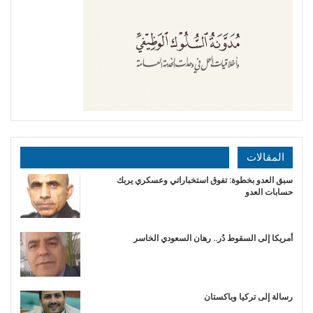
المقالات
سبق العدو بخطوة: تفوق استخباراتي وعسكري يربك
حسابات العدو
أمريكا إلى السقوط دُر.. رهان السعودي الخاسر
رسالة إلى تركيا وباكستان