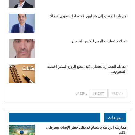
من باب المندب إلى شرايين الاقتصاد السعودي شمالًا
تصاعـد عمليات اليمن لـكسر الحـصار
معادلة الحصار بالحصار.. كيف يضع الردع اليمني اقتصاد
السعودية…
NEXT
PREV
1 of 529
منوعات
ممارسة الرياضة بانتظام قد تقلل خطر الإصابة بسرطان
الكبد