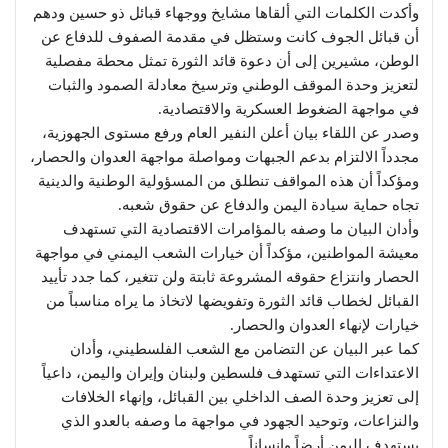
وأكدت الكلمات التي ألقاها مشايخ ووجهاء قبائل ذو حسين ودهم
أن قبائل الجوف كانت وستظل في مقدمة الصفوف للدفاع عن
الوطن، مشيرين إلى أن دعوة قائد الثورة تمثل محطة مفصلية
لتعزيز وحدة الموقف الوطني وترسيخ معادلة الصمود والثبات
في مواجهة الضغوط العسكرية والاقتصادية.
وصدر عن اللقاء بيان أعلن النفير العام ورفع مستوى الجهوزية،
مجدداً الالتزام بدعم الجبهات ومواصلة مواجهة العدوان والحصار،
ومؤكداً أن هذه المواقف تنطلق من المسؤولية الوطنية والدينية
تجاه حماية سيادة اليمن والدفاع عن حقوق شعبه.
وأدان البيان ما وصفه بالمؤامرات الاقتصادية التي تستهدف
معيشة المواطنين، مؤكداً أن خيارات الشعب اليمني في مواجهة
الحصار وانتزاع حقوقه المشروعة ثابتة ولن تتغير، كما جدد تأييد
القبائل لخطاب قائد الثورة وتفويضها لاتخاذ ما يراه مناسباً من
خيارات لإنهاء العدوان والحصار.
كما عبر البيان عن التضامن مع الشعب الفلسطيني، وأدان
الاعتداءات التي تستهدف فلسطين ولبنان وإيران واليمن، داعياً
إلى تعزيز وحدة الصف الداخلي بين القبائل، وإنهاء الخلافات
والنزاعات، وتوحيد الجهود في مواجهة ما وصفه بالعدو الذي
يستهدف اليمن أرضاً وإنساناً.