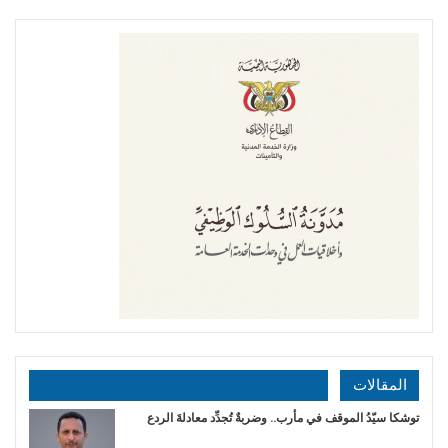
المقالات
توشكا سيّدُ الموقف في مأرب.. وضربةٌ تُجدِّد معادلةَ الردع