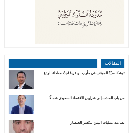
المقالات
توشكا سيّدُ الموقف في مأرب.. وضربةٌ تُجدِّد معادلةَ الردع
من باب المندب إلى شرايين الاقتصاد السعودي شمالًا
تصاعـد عمليات اليمن لـكسر الحـصار