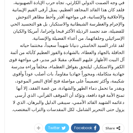
في وجه الصمت الدولي الكارثي، تجاه حرب الإبادة الصهيونية،
فلقد كان هذا القائد المجاهد العظيم، يمثل أرقى القيم الإيمانية
والأخلاقية والإنسانية، في مواجهة أقذر وأحط مظاهر التوحش
والإجرام والغطرسة الشيطانية والاستكبار، بل هو التجسيد الحي
للفضيلة، ضد تجسد الرذيلة الأكثر قبحا وإجراما، أمريكا والكيان
الإسرائيلي وحلفائهما، من أعداء الفضيلة والإنسانية.
لقد غادر السيد الخامنئي دنيانا شهيداً سعيداً، مختتما حياته
الحافلة بالجهاد والعطاء، بالشهادة والفوز العظيم كآبائه من أئمة
آل البيت الأطهار عليهم السلام، مقبلا غير مدبر، في مواجهة قوى
الكفر والاستكبار، ليلتحق بقوافل العظماء، مخلفاً وراءه مدرسة
جهادية متكاملة، ومحوراً جهاديا مقاوماً، بات أصلب عوداً وأقوى
شكيمة، وأكثر تصميماً على مواصلة فتح آفاق النصر الموعود،
وبقدر ما تحمل دماء الطهر والشهادة، من غصة الفقد، إلا أنها
تمنح الأمة قوة دافعة، وتؤكد أن الموقف القرآني، الذي أرسى
دعائمه الشهيد القائد الأممي، سيبقى الدليل والبرهان، الذي لا
يزول حتى التحرير الشامل، لكل المقدسات والتراب المغتصب.
Twitter
Facebook
Share