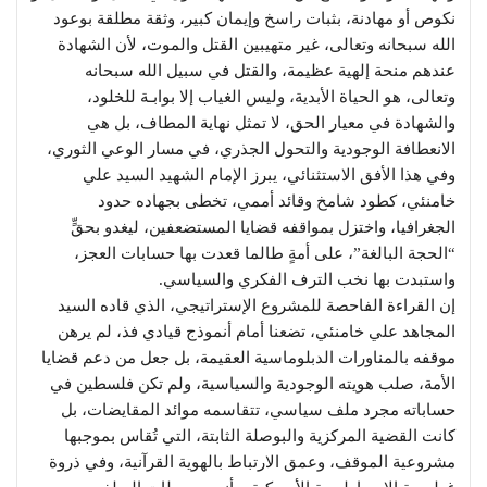
نكوص أو مهادنة، بثبات راسخ وإيمان كبير، وثقة مطلقة بوعود
الله سبحانه وتعالى، غير متهيبين القتل والموت، لأن الشهادة
عندهم منحة إلهية عظيمة، والقتل في سبيل الله سبحانه
وتعالى، هو الحياة الأبدية، وليس الغياب إلا بوابـة للخلود،
والشهادة في معيار الحق، لا تمثل نهاية المطاف، بل هي
الانعطافة الوجودية والتحول الجذري، في مسار الوعي الثوري،
وفي هذا الأفق الاستثنائي، يبرز الإمام الشهيد السيد علي
خامنئي، كطود شامخ وقائد أممي، تخطى بجهاده حدود
الجغرافيا، واختزل بمواقفه قضايا المستضعفين، ليغدو بحقٍّ
“الحجة البالغة”، على أمةٍ طالما قعدت بها حسابات العجز،
واستبدت بها نخب الترف الفكري والسياسي.
إن القراءة الفاحصة للمشروع الإستراتيجي، الذي قاده السيد
المجاهد علي خامنئي، تضعنا أمام أنموذج قيادي فذ، لم يرهن
موقفه بالمناورات الدبلوماسية العقيمة، بل جعل من دعم قضايا
الأمة، صلب هويته الوجودية والسياسية، ولم تكن فلسطين في
حساباته مجرد ملف سياسي، تتقاسمه موائد المقايضات، بل
كانت القضية المركزية والبوصلة الثابتة، التي تُقاس بموجبها
مشروعية الموقف، وعمق الارتباط بالهوية القرآنية، وفي ذروة