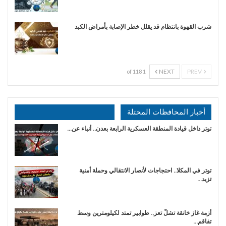
شرب القهوة بانتظام قد يقلل خطر الإصابة بأمراض الكبد
NEXT
PREV
1 of 118
أخبار المحافظات المحتلة
توتر داخل قيادة المنطقة العسكرية الرابعة بعدن.. أنباء عن…
توتر في المكلا.. احتجاجات لأنصار الانتقالي وحملة أمنية
تزيد…
أزمة غاز خانقة تشلّ تعز.. طوابير تمتد لكيلومترين وسط
تفاقم…