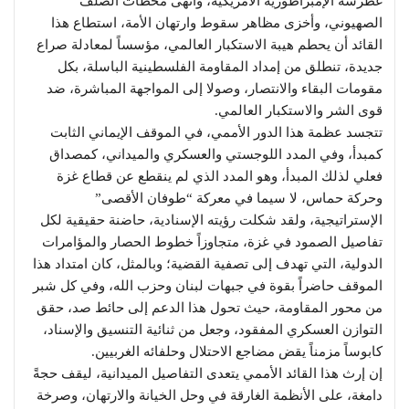
غطرسة الإمبراطورية الأمريكية، وأنهى محطات الصلف
الصهيوني، وأخزى مظاهر سقوط وارتهان الأمة، استطاع هذا
القائد أن يحطم هيبة الاستكبار العالمي، مؤسساً لمعادلة صراع
جديدة، تنطلق من إمداد المقاومة الفلسطينية الباسلة، بكل
مقومات البقاء والانتصار، وصولا إلى المواجهة المباشرة، ضد
قوى الشر والاستكبار العالمي.
تتجسد عظمة هذا الدور الأممي، في الموقف الإيماني الثابت
كمبدأ، وفي المدد اللوجستي والعسكري والميداني، كمصداق
فعلي لذلك المبدأ، وهو المدد الذي لم ينقطع عن قطاع غزة
وحركة حماس، لا سيما في معركة “طوفان الأقصى”
الإستراتيجية، ولقد شكلت رؤيته الإسنادية، حاضنة حقيقية لكل
تفاصيل الصمود في غزة، متجاوزاً خطوط الحصار والمؤامرات
الدولية، التي تهدف إلى تصفية القضية؛ وبالمثل، كان امتداد هذا
الموقف حاضراً بقوة في جبهات لبنان وحزب الله، وفي كل شبر
من محور المقاومة، حيث تحول هذا الدعم إلى حائط صد، حقق
التوازن العسكري المفقود، وجعل من ثنائية التنسيق والإسناد،
كابوساً مزمناً يقض مضاجع الاحتلال وحلفائه الغربيين.
إن إرث هذا القائد الأممي يتعدى التفاصيل الميدانية، ليقف حجةً
دامغة، على الأنظمة الغارقة في وحل الخيانة والارتهان، وصرخة