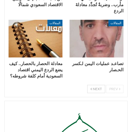
مأرب.. وضربةٌ تُجدِّد معادلةَ
الاقتصاد السعودي شمالًا
الردع
المقالات
المقالات
تصاعـد عمليات اليمن لـكسر
معادلة الحصار بالحصار.. كيف
الحـصار
يضع الردع اليمني اقتصاد
السعودية أمام كلفة شروطه؟
NEXT
PREV