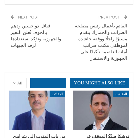
NEXT POST
PREV POST
القائم بأعمال رئيس مصلحة
قبائل ذو حسين ودهم
الضرائب والجمارك يتقدم
بالجوف تُعلن النفير
مسيرًا راجلًا ووقفة حاشدة
والجهوزية وتؤكد استعدادها
لموظفي مكتب ضرائب
لرفد الجبهات
أمانة العاصمة تأكيدًا على
الجهوزية والاستنفار
YOU MIGHT ALSO LIKE
All
المقالات
المقالات
توشكا سيّدُ الموقف في
من باب المندب إلى شرايين