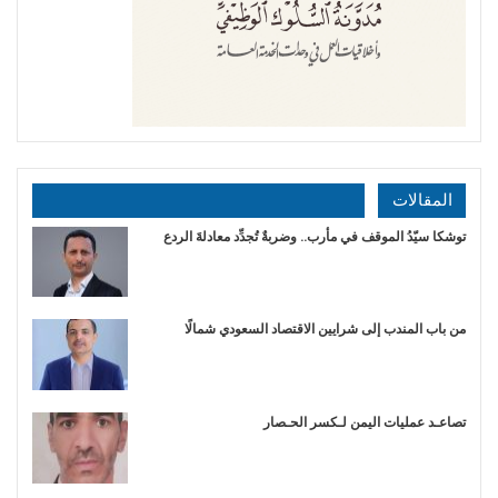
المقالات
توشكا سيّدُ الموقف في مأرب.. وضربةٌ تُجدِّد معادلةَ الردع
من باب المندب إلى شرايين الاقتصاد السعودي شمالًا
تصاعـد عمليات اليمن لـكسر الحـصار