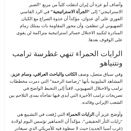
​وأضاف أبو عزة أن إيران انتقلت كلياً من مربع “الصبر
الاستراتيجي” إلى
“الجرأة الاستراتيجية”
في الرد القاسي
الفوري على أي عدوان، مؤكداً أن جذوة الصراع مع الكيان
الصهيوني لن تنطفئ، وأن محور المقاومة بات يمتلك زمام
المبادرة لتكبيد الاحتلال خسائر استراتيجية متراكمة لن يقوى
على الوقوف بعدها.
​الرايات الحمراء تنهي غطرسة ترامب
ونتنياهو
​وفي سياق متصل، وصف
الكاتب والباحث العراقي، وسام عزيز
،
المشاهد المليونية بأنها “رصاصة الرحمة” التي دمرت مخططات
ترامب والاحتلال الصهيوني، لافتاً إلى التخبط الواضح في
تصريحات ترامب الأخيرة التي أبدى فيها تفاجأه بمدى التلاحم بين
الشعب الإيراني وقائده.
​وأوضح عزيز أن
الرايات الحمراء
التي رُفعت في التشييع هي
“رايات الثأر الحقيقي”، مؤكداً أن الجماهير تؤسس اليوم لولادة
(غرب آسيا الجديد) حيث لا سطوة فيه للأمريكي الذي سيغادر