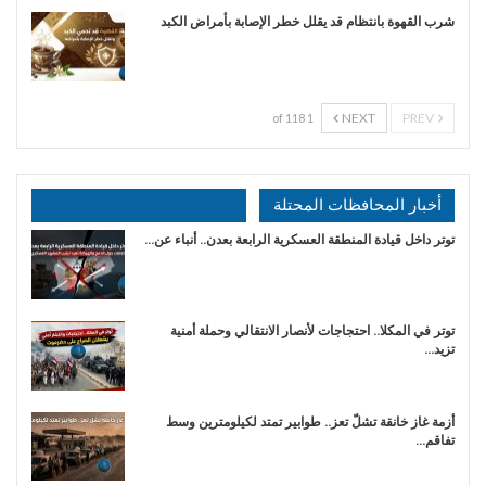
شرب القهوة بانتظام قد يقلل خطر الإصابة بأمراض الكبد
NEXT
PREV
1 of 118
أخبار المحافظات المحتلة
توتر داخل قيادة المنطقة العسكرية الرابعة بعدن.. أنباء عن…
توتر في المكلا.. احتجاجات لأنصار الانتقالي وحملة أمنية
تزيد…
أزمة غاز خانقة تشلّ تعز.. طوابير تمتد لكيلومترين وسط
تفاقم…