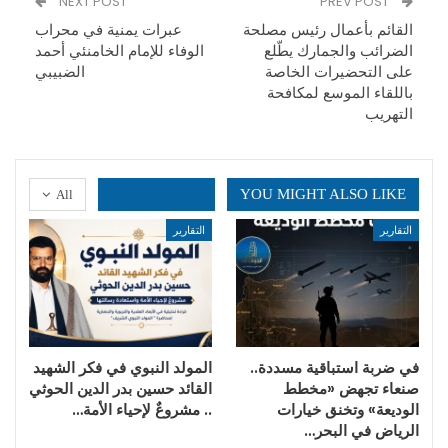
NEXT POST
PREV POST
القائم بأعمال رئيس مصلحة
عبرات يمنية في محراب
الضرائب والجمارك يطّلع
الوفاء للإمام الخامنئي أحمد
على التحضيرات الخاصة
الضبيبي
باللقاء الموسع لمكافحة
التهريب
YOU MIGHT ALSO LIKE
All
التقارير
التقارير
في ضربة استباقية مسددة..
المولد النبوي في فكر الشهيد
صنعاء تجهض «مخطط
القائد حسين بدر الدين الحوثي
الوديعة» وتخنق خيارات
.. مشروعٌ لإحياء الأمة…
الرياض في البحر…