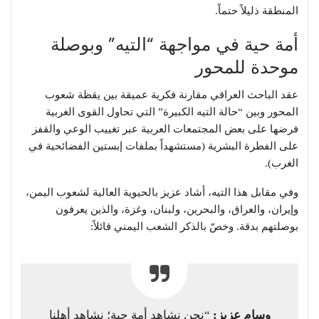
المنطقة ذليلاً حتماً.
​أمة حية في مواجهة “التيه” وبوصلة
موحدة للمحور
​عقد الباحث العراقي مقارنة فكرية عميقة بين يقظة شعوب
المحور وبين “حالة التيه الكبيرة” التي تحاول القوى الغربية
فرضها على بعض المجتمعات العربية عبر تغييب الوعي والقفز
على الفطرة البشرية (مستشهداً بملفات إبستين الفضائحية في
الغرب).
​وفي مقابل هذا التيه، أشاد عزيز بالحيوية العالية لشعوب اليمن،
وإيران، والعراق، والبحرين، ولبنان، وغزة، والذين يعرفون
بوصلتهم بدقة. وخصّ بالذكر الشعب اليمني قائلاً:
وسام عزيز:
“نحن نشاهد أمة حية؛ نشاهد أهلنا