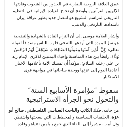
عمق العلاقة الروحية الضاربة في الجذور بين الشعوب وقادتها
الإلهيين القرآنيين. وأوضح أن نجاح القيادة الإيرانية في التنظيم
التاريخي لمراسم التشييع هو انتصار جديد يظهر عراقة إيران
بامتدادها التاريخي والديني.
​وأشار العلامة موسى إلى أن التزام القادة بالشهادة والتضحية
هو سرّ المودة التي أودعها الله في قلوب الناس مصداقاً لقوله
تعالى: {إِنَّ الَّذِينَ آمَنُوا وَعَمِلُوا الصَّالِحَاتِ سَيَجْعَلُ لَهُمُ الرَّحْمَنُ
وُدًّا}، رابطاً بين هذه المناسبة وإحياء اليمنيين لذكرى الإمام زيد
بن علي (عليه السلام)، مؤكداً أن تمسك الأمة بأعلامها الأخيار
أعادها اليوم إلى عزتها ووحدة ساحاتها في مواجهة قوى
الاستكبار.
​سقوط “مؤامرة الأسابيع الستة”
والتحول نحو الجرأة الاستراتيجية
​من جانبه، فكك
الكاتب والباحث السياسي الفلسطيني، صالح أبو
عزة
، الخلفيات السياسية والمخططات التي نسجتها واشنطن
وتل أبيب، مشيراً إلى اللقاء الذي جمع بنيامين نتنياهو وقادة