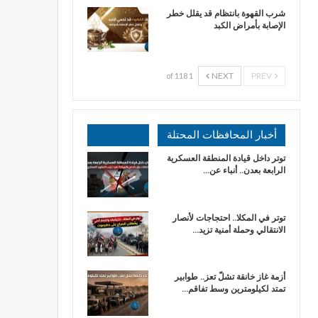
شرب القهوة بانتظام قد يقلل خطر
الإصابة بأمراض الكبد
NEXT
PREV
1 of 118
أخبار المحافظات المحتلة
توتر داخل قيادة المنطقة العسكرية
الرابعة بعدن.. أنباء عن…
توتر في المكلا.. احتجاجات لأنصار
الانتقالي وحملة أمنية تزيد…
أزمة غاز خانقة تشلّ تعز.. طوابير
تمتد لكيلومترين وسط تفاقم…