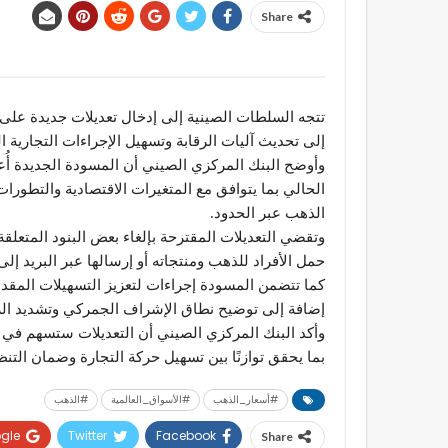
Share
تتجه السلطات الصينية إلى إدخال تعديلات جديدة على
إلى تحديث آليات الرقابة وتسهيل الإجراءات التجارية 
وأوضح البنك المركزي الصيني أن المسودة الجديدة أُعد
الحالي بما يتوافق مع المتغيرات الاقتصادية والتطورا
الذهب عبر الحدود.
وتقضي التعديلات المقترحة بإلغاء بعض البنود المتعل
حمل الأفراد للذهب ومنتجاته أو إرسالها عبر البريد إل
كما تتضمن المسودة إجراءات لتعزيز التسهيلات المقدمة 
إضافة إلى توضيح نطاق الإشراف الجمركي وتشديد الر
وأكد البنك المركزي الصيني أن التعديلات ستسهم في ت
بما يحقق توازنًا بين تسهيل حركة التجارة وضمان الت
#أسعار_الذهب
#الأسواق_العالمية
#الذهب
gle+
Twitter
Facebook
Share