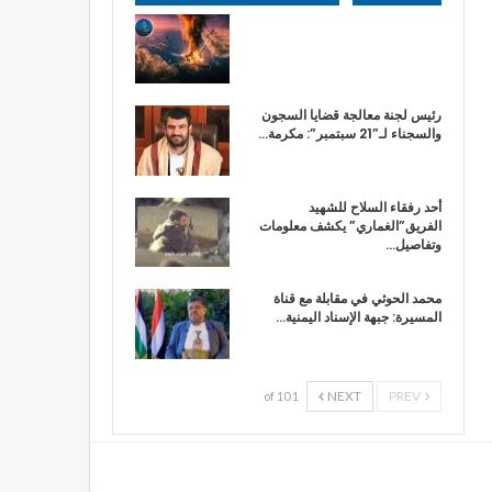
رئيس لجنة معالجة قضايا السجون
والسجناء لـ”21 سبتمبر”: مكرمة…
أحد رفقاء السلاح للشهيد
الفريق”الغماري” يكشف معلومات
وتفاصيل…
محمد الحوثي في مقابلة مع قناة
المسيرة: جبهة الإسناد اليمنية…
NEXT
PREV
1 of 10