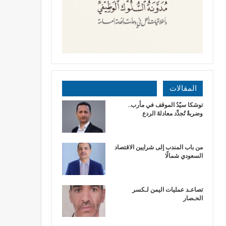
المقالات
توشكا سيّدُ الموقف في مأرب..
وضربةٌ تُجدِّد معادلةَ الردع
من باب المندب إلى شرايين الاقتصاد
السعودي شمالًا
تصاعـد عمليات اليمن لـكسر
الحـصار