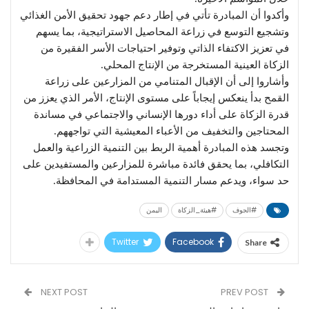
وأكدوا أن المبادرة تأتي في إطار دعم جهود تحقيق الأمن الغذائي
وتشجيع التوسع في زراعة المحاصيل الاستراتيجية، بما يسهم
في تعزيز الاكتفاء الذاتي وتوفير احتياجات الأسر الفقيرة من
الزكاة العينية المستخرجة من الإنتاج المحلي.
وأشاروا إلى أن الإقبال المتنامي من المزارعين على زراعة
القمح بدأ ينعكس إيجاباً على مستوى الإنتاج، الأمر الذي يعزز من
قدرة الزكاة على أداء دورها الإنساني والاجتماعي في مساندة
المحتاجين والتخفيف من الأعباء المعيشية التي تواجههم.
وتجسد هذه المبادرة أهمية الربط بين التنمية الزراعية والعمل
التكافلي، بما يحقق فائدة مباشرة للمزارعين والمستفيدين على
حد سواء، ويدعم مسار التنمية المستدامة في المحافظة.
#الجوف
#هيئة_الزكاة
اليمن
Twitter
Facebook
Share
NEXT POST
PREV POST