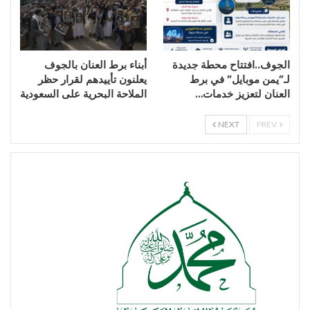
الجوف..افتتاح محطة جديدة
أبناء برط العنان بالجوف
لـ”يمن موبايل” في برط
يعلنون تأييدهم لقرار حظر
العنان لتعزيز خدمات…
الملاحة البحرية على السعودية
NEXT
PREV