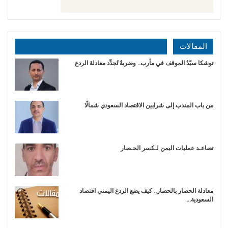
المقالات
توشكا سيّدُ الموقف في مأرب.. وضربةٌ تُجدِّد معادلةَ الردع
من باب المندب إلى شرايين الاقتصاد السعودي شمالًا
تصاعـد عمليات اليمن لـكسر الحـصار
معادلة الحصار بالحصار.. كيف يضع الردع اليمني اقتصاد
السعودية…