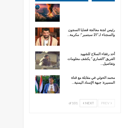
رئيس لجنة معالجة قضايا السجون
والسجناء لـ”21 سبتمبر”: مكرمة…
أحد رفقاء السلاح للشهيد
الفريق”الغماري” يكشف معلومات
وتفاصيل…
محمد الحوثي في مقابلة مع قناة
المسيرة: جبهة الإسناد اليمنية…
NEXT
PREV
1 of 10