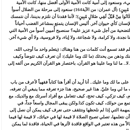
، وسنعود إلى أُمية كانت الأمية الأولى أفضل منها، كانت الأمية
التي قال الله عنها بأنها: {وَإِنْ كَانُوا مِنْ قَبْلُ لَفِي ضَلالٍ مُبِينٍ} (آل عمران: من الآية164) سنعود إلى مرحلة من الضلال أسوأ
ا مِنْ قَبْلُ لَفِي ضَلالٍ مُبِينٍ}؛ لأننا فقدنا أن نلتزم بديننا، أن نتمسك
 للإنسان كأي حيوان آخر. أليس الإنسان يتمتع بمشاعر الغضب أحياناً
ضحية من أجل شيء عزيز عليه؟ سنصبح أُميين أسوأ من الأمية التي
نا نجدة، ولا كرامة، ولا شجاعة، ولا إباء، ولا فروسية، ولا أي شيء آخر.
لم فقد تسمع أنت كلمات من هنا وهناك: (يتعلم واحد ما أوجب الله،
 ذهنك وذهن من يحدثك (ما لك وما عليك): أن تعرف كيف تتوضأ وكيف
ما لنا وما علينا هو القرآن، باختصار هو القرآن الكريم من ألفه إلى
 ما لك وما عليك.. أنا أريد أن أقرأ هنا كتاباً فقهياً لأعرف من باب
ت ما لي وما عليّ. هذا غير صحيح، هذا جزء تعرفه مما ينبغي أن تعرفه،
 كيف تزكي، كيف تحج، كيف تتعامل مع أفراد أسرتك مع والديك، مع
مع من حولك، كيف تكون كذا.ولكن يبقى المجال واسعاً جداً، في
المهمة التي إذا لم نلحظها ونتثقف حتى نعرف كيف يمكن أن نصل إلى
أن نتعلمها، تصلي تصبح الصلاة لا قيمة لها في حياتك، لا قيمة لها فيما
الاً من هذه تعتبر في الواقع فاقدة لأثرها في الحياة، فاقدة لما يمكن