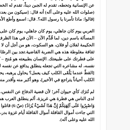
عن الإنسانية وتحطه، تقدم له الجبن ديناً، تقدم له الخض
(صلوات الله عليه وعلى آله) أنه قال: [سيكون من بعدي أ
[قالوا: ماذا تأمرنا يا رسول الله؟. قال: اسمع وأطع ا
العربي يوم كان جاهلي، يوم كان جاهلي، يوم كان على فط
المسألة باسم دين، لما قُدِّم الآن – الآن في هذا الظ
الحكيمة لفلان أو فلان، هو السكوت، هو من أجل أن لا ي
ثقافة مغلوطة هذه هي الضربة القاضية.تجد بين الرصّات
على فطرتك على طبيعتك. الإنسان بطبيعته هو مُنح – ك
نفسه، له مشاعره التي تجعله ينطلق يدافع عن نفسه لير
[القطّ عندما يَلْقَى الكلب كيف يعمل؟ يحاول يرهبه، ي
الكلب أحياناً يتراجع في الأخير]، وهو أكبر منه وأقدر منه
لم نُترَك كأي حيوان آخر؛ لأن قضية الدفاع عن النفس، ا
لدى الناس هي فطرة هي غريزة، ألم ينطلق العرب هم ليواجهوا ا
وَاصْبِرُوا عَ
التي جاءت أموال القافلة أموال القافلة أيام غزوة 
الله عليه وعلى آله).