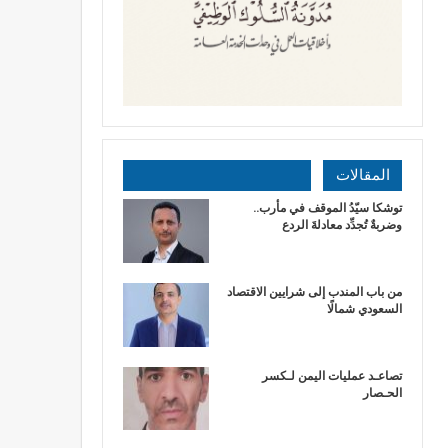
المقالات
توشكا سيّدُ الموقف في مأرب..
وضربةٌ تُجدِّد معادلةَ الردع
من باب المندب إلى شرايين الاقتصاد
السعودي شمالًا
تصاعـد عمليات اليمن لـكسر
الحـصار