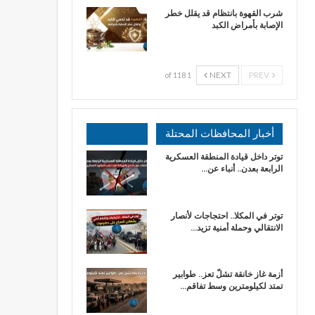
شرب القهوة بانتظام قد يقلل خطر
الإصابة بأمراض الكبد
NEXT
PREV
1 of 118
أخبار المحافظات المحتلة
توتر داخل قيادة المنطقة العسكرية
الرابعة بعدن.. أنباء عن…
توتر في المكلا.. احتجاجات لأنصار
الانتقالي وحملة أمنية تزيد…
أزمة غاز خانقة تشلّ تعز.. طوابير
تمتد لكيلومترين وسط تفاقم…