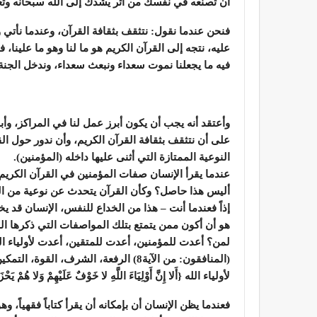
أن تصنعه في نفسك من أثر يشدك إلى الله سبحانه وتع
فنحن عندما نقول: نتثقف بثقافة القرآن، وعندما نأتي ون
عليه، نتجه إلى القرآن الكريم هو ما لنا وهو ما علينا، ف
فيه ما يجعلنا نموت سعداء ونبعث سعداء، وندخل الجنة
وأعتقد أنه يجب أن يكون أبرز عمل لنا في المراكز، وأ
على أن نتثقف بثقافة القرآن الكريم، وأن ندور حول الق
النوعية الممتازة التي أثنى عليها داخله (المؤمنين).
عندما يقرأ الإنسان صفات المؤمنين في القرآن الكريم
أليس هذا حاصل؟ وكأن القرآن يتحدث عن نوعية من ا
إذاً فعندما أنت – هذا من الخداع للنفس، الإنسان قد يخ
هو أن أكون ممن يتمتع بتلك المواصفات التي ذكرها الله
لمن؟ أعدت للمؤمنين، أعدت للمتقين، أعدت لأولياء الله، العزة في
(المنافقون: من الآية8) الرفعة، الشرف،
لأولياء الله {أَلا إِنَّ أَوْلِيَاءَ اللَّهِ لا خَوْفٌ عَلَيْهِمْ وَلا هُمْ ي
فعندما يظن الإنسان أن بإمكانه أن يقرأ كتاباً فقهياً، و