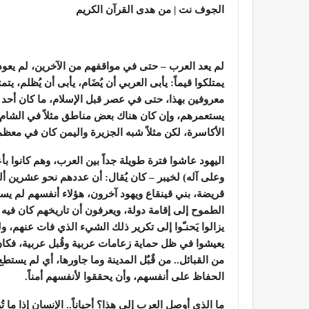
الجوف نت | من هدى القرآن الكريم
لم يعد العرب – حتى في مواقفهم من الآخرين، لم يعود
يمتلكوا قيماً: يأبى العربي أن يُضَام، يأبى أن يُظلم، ي
معروفين بهذا، حتى في عصر قبل الإسلام، ما كان أحد 
يستعمرهم، وإن كان هناك بعض مناطق مثلاً في الشام 
الأكاسرة، لكن مثلاً شبه الجزيرة واليمن كان في معظم مر
اليهود عاشوا فترة طويلة جداً بين العرب، وهم كانوا بأ
وعلى آله) لخيبر – كان يُقال: أن عددهم نحو عشرين أ
قريضة، بني قينقاع ويهود آخرون، هؤلاء أنفسهم لم يست
الطموح إلى إقامة دولة، ويعرفون أن تاريخهم كان فيه
يزالوا يَحنـّوا إلى تكرير ذلك الشيء الذي فات عنهم، 
يعيشوا في ظل حماية زعامات عربية وقُبل عربية، فكا
من القبائل.. من قٌبٌل المدينة وما جاورها، أي لم يستط
الحفاظ على أنفسهم، وأن يحققوا لأنفسهم أمناً.
ما الذي أوصل العرب إلى هذا؟ أحياناً.. الإنسان إذا ما