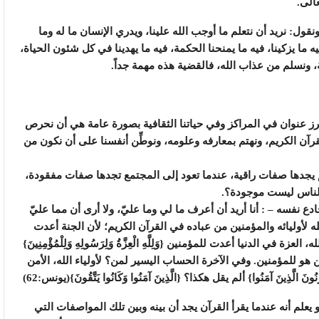
الى.
قول: نريد أن نتعلم ما أوجب الله علينا، ويدري الإنسان ما له وما
يه ما يزكينا، فيه ما يمنحنا الحكمة، فيه ما يهدينا في كل شئون الحياة،
، ونسلم من عذاب الله، فالقضية هذه مهمة جداً.
برز عنوان في المراكز وفي حياتنا الثقافية بصورة عامة هي أن نحرص
رآن الكريم، ونهتم بمعارفه وعلومه، ونوطِّن أنفسنا على أن نكون من
 يجدها صفات راقية، عندما تعود إلى المجتمع تجدها صفات مفقودة،
لناس ليست موجودة؟.
ادع نفسه – : أنا أريد أن أعرف ما لي وما عليّ، ولا أرى أن مما عليّ
 لأوليائه والمؤمنين من عباده في القرآن الكريم؛ لأن الجنة أعدت
 الدنيا أعدت للمؤمنين {وَلِلَّهِ الْعِزَّةُ وَلِرَسُولِهِ وَلِلْمُؤْمِنِينَ}
 القوة، التمكين هو للمؤمنين. وفي الآخرة الحساب اليسير لمن؟ لأولياء الله، الأمن
َحْزَنُونَ الَّذِينَ آمَنُوا} ألم يقل هكذا؟ {الَّذِينَ آمَنُوا وَكَانُوا يَتَّقُونَ}(يونس:62)
هو يعلم أنه عندما يقرأ القرآن يجد أن بينه وبين تلك المواصفات التي