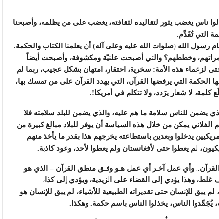
ا زالوا ناس يغضب يثور لتقاليده لثقافته، يغضب على من يظلمه، وأصبحنا
التي تُقَدَّم.
م رسول الله (صلوات الله عليه وعلى آله) أن يعلمنا الكتاب والحكمة.
امراتهم، وخططهم؟ والتي أصبحت علنيّة ومكشوفة، وأصبحت أيضاً
حتى لزعماء هذه الأمة: سخرية، احتقار، امتهان بشكل عجيب، ربما لم
ها الحكمة التي يرفضها القرآن، التي يهدد القرآن على من تمسك بها،
لمة، لا شعار يرَدد، ولا تتكلم في أمريكا!.
لذي يضمن للناس سلامة ما هم عليه، والذي يضمن للبلد سلامته فلا
م الفلاني يمكن من خلال هذه السياسة أن يوفر للبلاد مبالغ كبيرة من
مريكيين يدخلوا وبعدين باستطاعته يخرجهم هذا بقدر ما يأخذ منهم
يون، لم يعطوا حتى لأفغانستان ولم يعطوا لأحد، وعود كاذبة.
لقرآن.. وأي عمل آخـر أي عمل هـو وفـق منطق القرآن – الذي هو
رّف غلط، وهذا يؤدي إلى القضاء على الزيدية، ويؤدي إلى كذا،
م يبق للإنسان حتى تقديراته الطبيعية للأشياء، لم يبق للإنسان هو
ُجَمِّدوا الناس، يخذلوا الناس باسم حكمة. وهكذا.