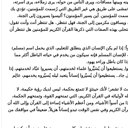
ينه وبينها مسافات، ويرى الناس من حوله، يرى زملاءه، يرى أسرته،
ك تمشى على طريق هي غير الطريق التي رُسمت للمؤمنين، تؤدي بك
رُسمت للمؤمنين. أين يسير المؤمنون؟ أليسوا يسيرون إلى الجنة،
ن، ويساقون مكرمين إلى الجنة، فهل تنتظر.. هل تنتظر أنت وأنت تقول:
تتحلى بهذه الصفات التي ذكرها القرآن الكريم للمؤمنين هل تنتظر أن
؛ إذا لم يكن الإنسان الذي ينطلق للتعليم، الذي يحمل اسم (مسلم)
له للإنسان المسلم فإنه سيكون من يخدم في حياته الباطل أكثر مما
ا كان باطل وراءه يهود.
يستطيعوا أن يُسَيِّروا علماء لخدمتهم، أن يسيروا عبّاد لخدمتهم، إذا
.. يستطيعوا أن يُسيّروا إنساناً يتعبد ليله يُسيّروه يخدمهم، عالِم
لا تشعر؛ لأنك حينئذٍ لا تتمتع بحكمة، ليس لديك رؤية حكيمة، لا
ه لأوليائه في القرآن الكريم، التي تمنحهم القوة، وتمنحهم الحكمة،
من أسوأ الأشياء، ومن أعظم الأشياء إساءة إلى القرآن وإلى الله أن
لقرآن الكريم وفي نفس الوقت تبدو إنساناً هزيلاً, ضعيفاً في مواقفك من