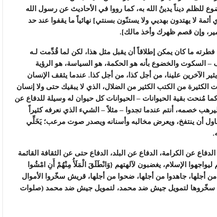
وع للظلم ديناً يدينُ الله به، كما رووا في الأحاديث عن رسول الله
ئمة لا يهتدون بهديي ولا يستنّون بسنتي] نهائياً ما يقفوا عند حد
لأمير، وإن قصم ظهرك وأخذ مالك].
رته ما كان يمكن إطلاقاً أن يقبل مثل هذا، لكن لما قُدِّمت لـه
رف – السكوت والخضوع بأنه هو الحكمة، هو السياسة، هو الرؤية
ثير الآخرين علينا، من أجل كذا، من أجل كذا. عندما يثقف الإنسان
 الكثيرة من الكتب الكثير من الضلال، الذي لا يبقيك حتى ولا إنسان
ما مُنحت بقية الحيوانات – الحيوانات كل حيوان له وسيلة للدفاع عن
هب خصمه، أنتم عندما تجدوا – مثلاً – الشيء الذي نعرفه كثيراً
حاول أن ينتفخ، ويعرض مخالبه وأسنانه ويصدر صوت مرعب؛ يَخَلِّي
.
لدفاع عن الكرامة، الدفاع عن البلد، الدفاع حتى عن الثقافة القائمة
لإسلام، يغضبون لآلهتهم {وَانْطَلَقَ الْمَلَأُ مِنْهُمْ أَنِ امْشُوا
لَى آلِهَتِكُمْ إِنَّ هَذَا لَشَيْءٌ يُرَادُ} (صّ:6) قاتلوا من أجلها، جاهدوا من أجلها، ضحوا من أجلها، قريش سخّروا الأموال
بدر، سخّروها لتمويل جيش ضد محمد، لتمويل جيش ضد محمد (صلوات