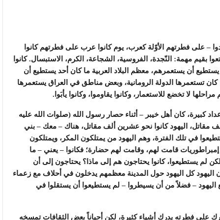
وا – على فطرتهم الأوّلة كعرب، يوم كانوا عرب على فطرتهم كانوا
تمتعوا بقيم مهمة: النّجدة، الفروسية، الشجاعة، الكرم، الاستبسال. كانوا
يستطيع أن يستعمرهم، معظم البلاد العربية ما كان أحد يستطيع أن
كان تستعمرها الدولة الرومانية، وبعض مناطق في العراق يستعمرها
احلها لا تخضع للاستعمار، وكانوا يقاوموا، وكانوا يأبَوا.
عداد كبيرة، كان أهل خيبر – أثناء حصار رسول الله (صلوات الله عليه
لف مقاتل، اليهود كانوا نحو عشرين ألف مقاتل، هناك – معك – بني
طيعوا في تلك الفترة، وهم اليهود من يمتلكون المكر، ويمتلكون
 إمبراطوريات قامت لهم، وقامت لهم حضارة؛ فكانوا – يعني – ما
ولكن لم يستطيعوا، كانوا يحتاجون هم إلى ماذا؟ يحتاجون إلى أن
ن اليهود كل اليهود حول المدينة معظمهم يدخلون في أحلاف مع زعماء
ع اليهود – فضلاً من أن يسيطروا – لم يستطيعوا أن يستقلوا في
 تُرك على فطرته يدرك أشياء كثيرة، لكن أحياناً بعض الثقافات تمسخه