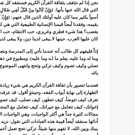
نحن إذا لم نتثقف بثقافة القرآن الكريم فسنفقد كل شيء
أسوأ بكثير مما كان عليه أولئك الذين قال عنهم: {وَإِنْ كَانُو
بقيمه، وفقدنا أيضاً قيمنا الإنسانية الطبيعية التي هي
يغضب؟ هذا شيء فطري وغريزي، حب الانتقام، حب الت
كان عليها العرب، حينها لا يبقى لدينا دين، ولا يبقى لدي
إذاً فليفهم كل طالب أنه عندما نأتي إلى المدرسة ونتع
وما له وما عليه، يعلم ما لـه وما عليه). ومطبوع في
تصلي وكيف تصوم وكيف تزكي وتحج وانتهى الموضوع.لا.. 
يائه.
فعندما تتصور بأن ثقافة القرآن الكريم هي شيء زيادة على
الطهارة إلى نهاية أبواب الفقه، وحينئذٍ أقول: قد عرف
تعرف كيف تتوضأ، كيف تتطهر، كيف تصلى، كيف تصوم،
إخوانك، كيف تتعامل مع جيرانك، كيف تتعامل مع المجت
مجالات كثيرة جداً هي أكثر الواجبات، وهي الواجبات 
أدائها سنفقد أيضاً قيمة هذه العبادات التي نقول: نريد 
بينك وبين الله، لا تفهم منها شيئاً، تزكي تحج تعمل أعم