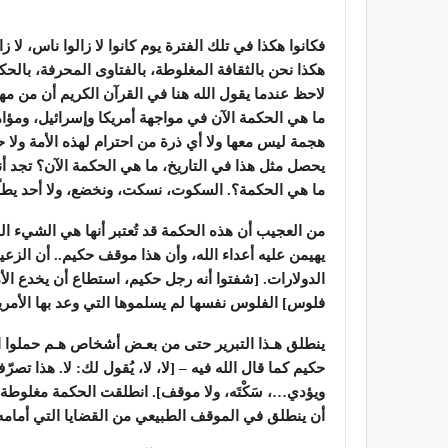
فكانوا هكذا في تلك الفترة يوم كانوا لا زالوا ناس، ل
هكذا نحن بالثقافة المغلوطة، بالفتاوى المحرفة، بالحكمة 
لاحظ عندما يقول الله هنا في القرآن الكريم أن من مها
ما هي الحكمة الآن في مواجهة أمريكا وإسرائيل، ومؤ
هجمة ليس معها ولا أي ذرة من احترام لهذه الأمة ولا 
يحصل مثل هذا في التاريخ، ما هي الحكمة الآن؟ تجد أن
ما هي الحكمة؟. السكوت، نسكت، ونخضع، ولا أحد يطلّع ك
من العجيب أن هذه الحكمة قد تُعتبر أنها هي الشيء ا
يهيمن عليه أعداء الله، وأن هذا موقف حكيم.. أن الزعي
الدولارات. [شفتوا أنه رجل حكيم، استطاع أن يخدع الأ
فلوس] الفلوس نفسها لم يسلموها التي وعد بها الأمريك
ينطلق هـذا التبرير حتى من بعـض أشخاص هـم حملوا ا
حكيم كما قال الله فيه – [لا، لا، يُقول لك: لا. هذا تص
ويؤدي…، سَكْتَه، ولا موقف]. انطلقت الحكمة مغلوطة، ل
أن ينطلق في الموقف الطبيعي من القضايا التي أمامه، ي