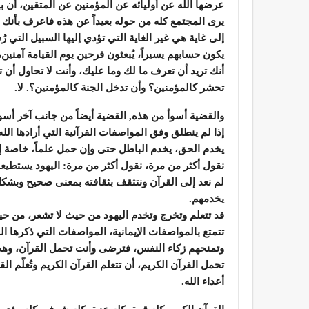
عرضها الله عن أوليائه عن المؤمنين عن المتقين، أن ب
يرى المجتمع كله من حوله بعيداً عن هذه فاعرف بأن
إلى غاية هي غير الغاية التي تؤدي إليها السبيل التي 
يكون حسابهم يسيراً، يُبعثون فرحين يوم القيامة آمني
أنك تريد أن تعرف ما لك وما عليك، وأنت لا تحاول أن 
تحشر كالمؤمنين؟ وأن تدخل الجنة كالمؤمنين؟. لا.
والقضية أسوأ من هذه, القضية أيضاً من جانب آخر أسوأ
إذا لم ينطلق وفق المواصفات القرآنية التي أرادها ال
يخدم الحق، يخدم الباطل حتى وإن حمل علماً، خاصة إذ
نقول أكثر من مرة، نقول أكثر من مرة: اليهود يستطيعوا, 
لم نعد إلى القرآن ونتثقف بثقافته بمعنى صحيح وبشكل جاد
يخدمهم.
قد تتعلم وتخرج وتخدم اليهود من حيث لا تشعر، من حيث 
تتمتع بالمواصفات الإيمانية، المواصفات التي ذكرها الل
وتمنحهم زكاء النفس، فترضى وأنت تحمل القرآن، وهذا 
تحمل القرآن الكريم، أن تتعلم القرآن الكريم وتُعلّم ا
أعداء الله.