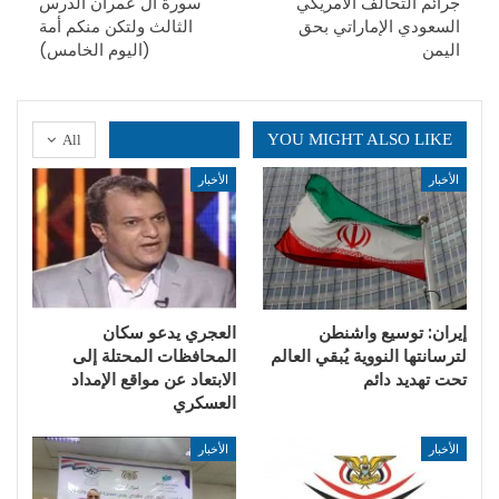
جرائم التحالف الأمريكي
سورة آل عمران الدرس
السعودي الإماراتي بحق
الثالث ولتكن منكم أمة
اليمن
(اليوم الخامس)
YOU MIGHT ALSO LIKE
All
الأخبار
الأخبار
إيران: توسيع واشنطن
العجري يدعو سكان
لترسانتها النووية يُبقي العالم
المحافظات المحتلة إلى
تحت تهديد دائم
الابتعاد عن مواقع الإمداد
العسكري
الأخبار
الأخبار