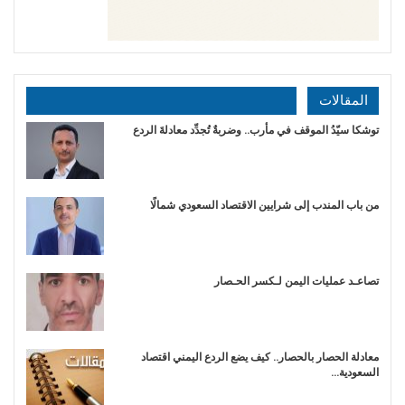
المقالات
توشكا سيّدُ الموقف في مأرب.. وضربةٌ تُجدِّد معادلةَ الردع
من باب المندب إلى شرايين الاقتصاد السعودي شمالًا
تصاعـد عمليات اليمن لـكسر الحـصار
معادلة الحصار بالحصار.. كيف يضع الردع اليمني اقتصاد
السعودية…