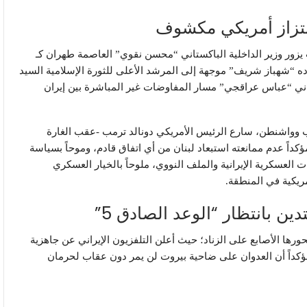
بتزاز أمريكي مكشوف
يزور وزير الداخلية الباكستاني “محسن نقوي” العاصمة طهران كـ
ده “شهباز شريف” موجهة إلى المرشد الأعلى للثورة الإسلامية السيد
راني “عباس عراقجي” مسار المفاوضات غير المباشرة بين إيران
 وواشنطن، سارع الرئيس الأمريكي دونالد ترمب -عقب الغارة
- إلى إطلاق تصريحات ابتزازية لشبكة (NBC)، مؤكداً عدم ممانعته استبعاد لبنان من أي اتفاق قادم، وموحاً بسياسة
عسكرية الإيرانية والملف النووي، ملوحاً بالخيار العسكري
مريكية في المنطقة.
ين بانتظار “الوعد الصادق 5”
رها الأصابع على الزناد؛ حيث أعلن التلفزيون الإيراني عن جاهزية
ؤكداً أن العدوان على ضاحية بيروت لن يمر دون عقاب لحرمان