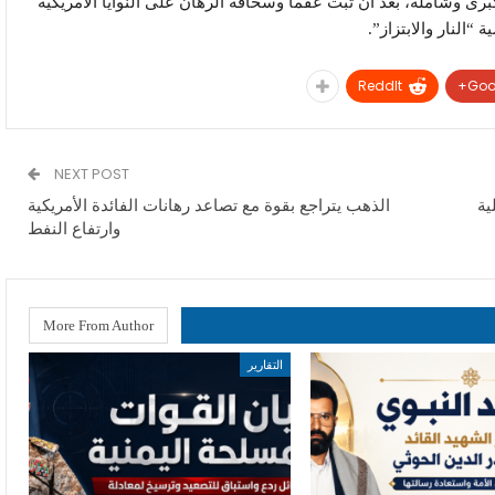
رى وشاملة، بعد أن ثبت عقماً وسخافة الرهان على النوايا الأمريكية
“النار والابتزاز”.
ReddIt
Goo
NEXT POST
ية
الذهب يتراجع بقوة مع تصاعد رهانات الفائدة الأمريكية
وارتفاع النفط
More From Author
التقارير