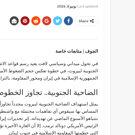
Last updated
يونيو 8, 2026
Share
الجوف | متابعات خاصة
في تحول ميداني وسياسي لافت يعيد رسم قواعد الاشتب
الجنوبية لبيروت، في خطوة تعكس حجم الضغوط الأمر
الجمهورية الإسلامية في إيران ومحور المقاومة، بالت
​الضاحية الجنوبية.. تجاوز الخطو
​يمثل استهداف الضاحية الجنوبية لبيروت مجدداً تجاوزا
المساس بها سيقوض أي تفاهمات محتملة مع واشنطن. وج
نتنياهو الأسبوع الماضي عن تهديداته، إثر تحذيرات إير
الرئيس الأمريكي دونالد ترمب. إلا أن الغارة الأخيرة 
التي حطمتها المقاومة الإسلامية في جنوب لبنان.