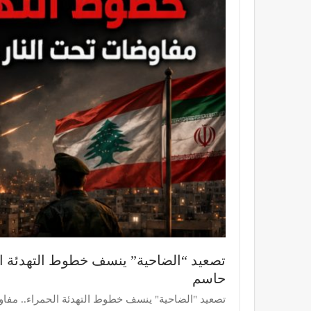
تصعيد “الضاحية” ينسف خطوط التهدئة ال
حاسم
تصعيد "الضاحية" ينسف خطوط التهدئة الحمراء.. مفاو