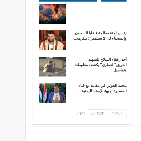
رئيس لجنة معالجة قضايا السجون
والسجناء لـ”21 سبتمبر”: مكرمة…
أحد رفقاء السلاح للشهيد
الفريق”الغماري” يكشف معلومات
وتفاصيل…
محمد الحوثي في مقابلة مع قناة
المسيرة: جبهة الإسناد اليمنية…
NEXT
PREV
1 of 10