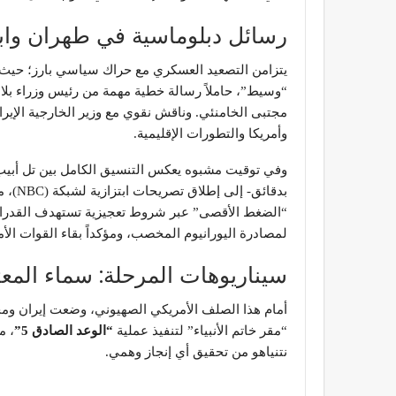
​رسائل دبلوماسية في طهران وا
​يتزامن التصعيد العسكري مع حراك سياسي بارز؛ حيث 
“وسيط”، حاملاً رسالة خطية مهمة من رئيس وزراء بلا
مجتبى الخامنئي. وناقش نقوي مع وزير الخارجية الإي
وأمريكا والتطورات الإقليمية.
​وفي توقيت مشبوه يعكس التنسيق الكامل بين تل أبيب
بدقائق
“الضغط الأقصى” عبر شروط تعجيزية تستهدف القدرات ال
لمصادرة اليورانيوم المخصب، ومؤكداً بقاء القوات الأ
​سيناريوهات المرحلة: سماء المعتد
​أمام هذا الصلف الأمريكي الصهيوني، وضعت إيران ومحو
“مقر خاتم الأنبياء” لتنفيذ عملية
“الوعد الصادق 5”
، م
نتنياهو من تحقيق أي إنجاز وهمي.