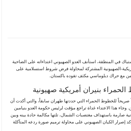
اك في المنطقة، استأنف العدو الصهيوني اعتداءاته على الضاحية
يكية-الصهيونية المشتركة لمحاولة فرض شروط استسلامية على
زامن مع حراك دبلوماسي مكثف تقوده باكستان.
ط الحمراء بنيران أمريكية صهيونية
ً صريحاً للخطوط الحمراء التي حددتها طهران سابقاً، والتي أكدت أن
اء هذا الاعتداء غداة تراجع مؤقت لرئيس حكومة العدو بنيامين
انية صارمة باستهداف مغتصبات الشمال، تلتها مكالمة حادة بينه وبين
تؤكد إصرار الكيان الصهيوني على محاولة ترميم صورة ردعه المتآكلة