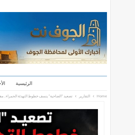
الرئيسية
الأ
Home
التقارير
تصعيد “الضاحية” ينسف خطوط التهدئة الحمراء.. مف