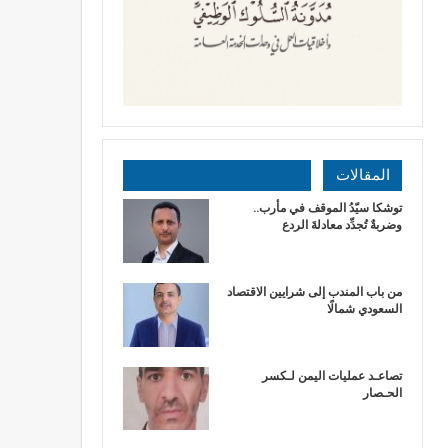
المقالات
توشكا سيّدُ الموقف في مأرب..
وضربةٌ تُجدِّد معادلةَ الردع
من باب المندب إلى شرايين الاقتصاد
السعودي شمالًا
تصاعـد عمليات اليمن لـكسر
الحـصار