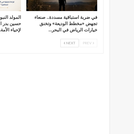
في ضربة استباقية مسددة.. صنعاء
المولد النب
تجهض «مخطط الوديعة» وتخنق
حسين بدر ال
خيارات الرياض في البحر…
لإحياء الأمة
NEXT
PREV