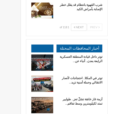
شرب القهوة بانتظام قد يقلل خطر
الإصابة بأمراض الكبد
NEXT
PREV
1 of 118
أخبار المحافظات المحتلة
توتر داخل قيادة المنطقة العسكرية
الرابعة بعدن.. أنباء عن…
توتر في المكلا.. احتجاجات لأنصار
الانتقالي وحملة أمنية تزيد…
أزمة غاز خانقة تشلّ تعز.. طوابير
تمتد لكيلومترين وسط تفاقم…