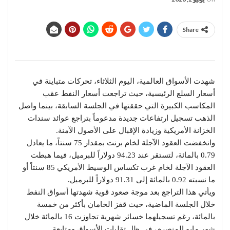
Share
شهدت الأسواق العالمية، اليوم الثلاثاء، تحركات متباينة في
أسعار السلع الرئيسية، حيث تراجعت أسعار النفط عقب
المكاسب الكبيرة التي حققتها في الجلسة السابقة، بينما واصل
الذهب تسجيل ارتفاعات جديدة مدعوماً بتراجع عوائد سندات
الخزانة الأمريكية وزيادة الإقبال على الأصول الآمنة.
وانخفضت العقود الآجلة لخام برنت بمقدار 75 سنتاً، ما يعادل
0.79 بالمائة، لتستقر عند 94.23 دولاراً للبرميل، فيما هبطت
العقود الآجلة لخام غرب تكساس الوسيط الأمريكي 85 سنتاً أو
ما نسبته 0.92 بالمائة إلى 91.31 دولاراً للبرميل.
ويأتي هذا التراجع بعد موجة صعود قوية شهدتها أسواق النفط
خلال الجلسة الماضية، حيث قفز الخامان بأكثر من خمسة
بالمائة، رغم تسجيلهما خسائر شهرية تجاوزت 16 بالمائة خلال
شهر مايو المنصرم، في ظل تقلبات الأسواق ومتابعة