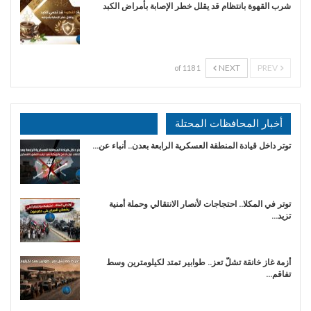
شرب القهوة بانتظام قد يقلل خطر الإصابة بأمراض الكبد
NEXT
PREV
1 of 118
أخبار المحافظات المحتلة
توتر داخل قيادة المنطقة العسكرية الرابعة بعدن.. أنباء عن…
توتر في المكلا.. احتجاجات لأنصار الانتقالي وحملة أمنية
تزيد…
أزمة غاز خانقة تشلّ تعز.. طوابير تمتد لكيلومترين وسط
تفاقم…