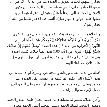
يصلي عليهم، فعندما يقولون: الصلاة منا هي الدعاء، لا.. هي أن
ندعو الله بأن يصلي، ليس معناها مجرد الدعاء منا، أن يكون
الامتثال لقوله تعالى: {صَلُّواْ عَلَيْهِ} هو: أن ندعو أدعية أخرى..
صلوا عليه، قولوا: (اللهم صل)، ألسنا في الأخير طلبنا من الله أن
يصلي هو؟.
والصلاة من الله الرحمة، هكذا يقولون، الله قال في آية أخرى:
{هُوَ الَّذِى يُصَلِّي عَلَيْكُمْ وَمَلائِكَتُهُ لِيُخْرِجَكُمْ مِّنَ الظُّلُمَـاتِ إِلَى
النُّورِ} (الأحزاب: من الآية 43) هذه الصلاة {وَصَلِّ عَلَيْهِمْ إِنَّ صَلاَتَكَ
سَكَنٌ لَّهُمْ} (التوبة: من الآية 103) هذه أيضاً صلاة، كلمة: [صلاة]
هي تختلف عن أي دعاء بأي مفردة أخرى، أن أقول: اللهم صل
على فلان، معناها: اللهم
حُطه من لديك بعناية ورعاية وامنحه عزة وشرفاً أو أي شيء من
هذه الأشياء التي يكون لها قيمة في نفسه، لكن الصلاة على
محمد وعلى آل محمد جاءت متميزة، أن تكون على النحو الذي
حصل لإبراهيم وآل إبراهيم.
وآخر الصلاة يفسر لنا معناها (إنك حميد مجيد) فأنت مصدر الحمد
ومصدر المجد، فمنك الحمد ومنك المجد، أليس الحمد معناه