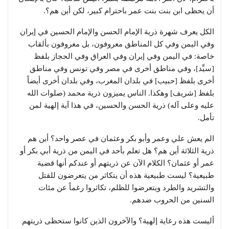
أن يحظى ابن بنت بنت عمر باحترام كبير، لكن أين هم؟.
الكل يعرف شهرة ذرية الإمام الحسن والإمام الحسين في إيران
وفي اليمن وفي كل المناطق معروفون، بل معروفون بألقاب
خاصة: في اليمن وفي إيران وفي العراق وفي الحجاز بلفظ
[سيِّد]، وفي مناطق أخرى في مصر وفي تونس وفي مناطق
أخرى بلفظ [حبيب] في بلدان المغرب، وفي بلدان أخرى أيضاً
بلفظ [شريف] وهكذا. الناس يميزون ذرية محمد (صلوات الله
عليه وعلى آله) ذرية الحسن والحسين، في هذا آية إلهية لمن
تأمل.
الم يعش علي وعمر وأبو بكر وعثمان في عصر واحد؟ أين هم
ذرية الثلاثة أين هم؟ هل تعلم بأحد في اليمن من ذرية أبي بكر أو
عمر أو عثمان؟ الكلام الآن عن ذريتهم أو عندكم أنها قضية
طبيعية؟ ليست طبيعية هذه أن يتكاثر من يتعرضون للقتل
والتشريد والطرد ويتعرضوا للظلم، تكاثروا رغماً عن مئات
السنين من الحروب ضدهم.
أليست هذه رعاية إلهية؟ والآخرون الذين كانوا ستحظى ذريتهم