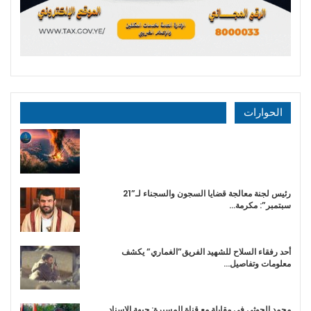
الحوارات
رئيس لجنة معالجة قضايا السجون والسجناء لـ”21
سبتمبر”: مكرمة…
أحد رفقاء السلاح للشهيد الفريق”الغماري” يكشف
معلومات وتفاصيل…
محمد الحوثي في مقابلة مع قناة المسيرة: جبهة الإسناد