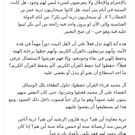
بالإحترام والإجلال ولا يتعرضون لشيء ليس لهم وجود، هل كانت
السنية في أيام بني أمية، هل كانوا سيحاربون ذرية عمر بن
الخطاب؟ لا.. أو سيحاربون ذرية أبي بكر؟. من أيام الدولة
العباسية وإلى الآن لو يرون واحد فيه رائحة من أبي بكر لبنوا
عليه قبة وهو حي – إن صح التعبير.
هذه آية إلهية تدل فعلاً على أن لأهل البيت دوراً مهماً في هذه
الأمة، وأنهم مرتبطون بالقرآن الكريم، وأنهم حظوا برعاية إلهية،
وحفظ إلهي في بقاء وجودهم، وإلا فهم تعرضوا لاستئصال عرقي
فعلاً؟. حفظوا كما حفظ القرآن الكريم، ألم يحفظ القرآن الكريم؟
ما احد استطاع أن يغير أو يبدل أو يقضي عليه.
آل محمد قرناء القرآن حفظوا، حاول الطغاة بكل الوسائل
القضاء على آل محمد فقتلوا وشردوا، حتى كان البعض منهم
يبنون عليه عموداً وهو ما يزال حياً فيموت داخل ذلك العمود، ومع
هذا لم يستطيعوا أن يقضوا عليهم.
ذرية معاوية أين هم؟ ذرية هارون الرشيد أين هم؟ ذرية أناس
قريبين منذ أربعمائة سنة أو خمس مائة سنة أين هم؟ إذا كان
هناك وجود لهم فقد يكون بأعداد نادرة جداً.