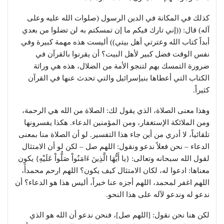
كذلك في المكانة في الدين الرسول (صلوات الله عليه وعلى
آله) قال: ((إني تارك فيكم ما إن تمسكتم به لن تضلوا من بعدي
أبداً كتاب الله وعترتي أهل بيتي)) أليست هذه مهمة كبيرة وفي
نفس الوقت فضل كبير لأهل البيت؟ أن يقرنوا بالقرآن في
ضرورة التمسك بهم لتنجو الأمة من الضلال، هذه هي وراثة
الكتاب التي أعطاها بنيإسرائيل والتي تحدث عنها في القرآن
كثيراً.
وهذا معنى الصلاة، الذي يقول لك: الصلاة من الله هي الرحمة،
ومن الملائكة الإستغفار، ومن المؤمنين الدعاء. هكذا يفسرونها
تلقائياً، لا أدري من أين جاء هذا التفسير. لو أن الصلاة منا بمعنى
الدعاء – نحن فعلاً ندعو ونقول: اللهم صل – لكن لو أن الامتثال
لقول الله سبحانه وتعالى: {يا أَيُّهَا الَّذِينَ ءَامَنُواْ صَلُّواْ عَلَيْهِ} يكون
معناها: ادعوا له، لكان الامتثال كيف يكون؟ اللهم ارحم محمدأً،
اللهم اغفر لمحمد، اللهم أجزه عنا خيراً، أليس هذا هو الدعاء؟ أن
ندعو له وندعو لآله على هذا النحو.
لكن هنا نحن نقول: [اللهم صل]، فنحن ندعو أن الله هو الذي