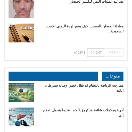
تصاعـد عمليات اليمن لـكسر الحـصار
معادلة الحصار بالحصار.. كيف يضع الردع اليمني اقتصاد
السعودية…
NEXT
PREV
1 of 529
منوعات
ممارسة الرياضة بانتظام قد تقلل خطر الإصابة بسرطان
الكبد
أدوية ومكملات شائعة قد تُرهق الكبد.. عندما يتحول العلاج
إلى…