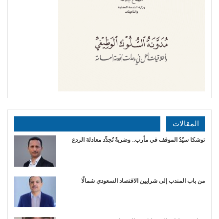
المقالات
توشكا سيّدُ الموقف في مأرب.. وضربةٌ تُجدِّد معادلةَ الردع
من باب المندب إلى شرايين الاقتصاد السعودي شمالًا