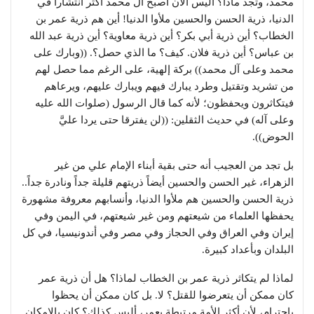
محمد، وتجد ماذا؟ أليس الآن أصبح آل محمد أكثر انتشاراً في
الدنيا، ذرية الحسن والحسين ملأوا الدنيا! أين هم ذرية عمر بن
الخطاب؟ أين ذرية أبي بكر؟ أين ذرية معاوية؟ أين ذرية عبد الله
بن عباس؟ أين ذرية فلان. كيف؟ ما الذي حصل؟. ((وبارك على
محمد وعلى آل محمد)) بركة إلهية، على الرغم مما حصل لهم
من تشريد وتقتيل وطرد يبارك فيهم ويبارك عليهم، ويرعاهم
فيتكاثرون ويحفظون؛ لأنه كما قال الرسول (صلوات الله عليه
وعلى آله) في حديث الثقلين: ((لن يفترقا حتى يردا عليَّ
الحوض)).
بل تجد من العجيب أنه حتى بقية أبناء الإمام علي من غير
الزهراء، غير الحسن والحسين أيضاً ذريتهم قليلة جداً ونادرة جداً..
ذرية الحسن والحسين هم ملأوا الدنيا، وأنسابهم معروفة مشهورة
يحفظها العلماء من شيعتهم ومن غير شيعتهم، في اليمن وفي
إيران وفي العراق وفي الحجاز وفي مصر وفي أندونيسيا، في كل
البلدان وبأعداد كبيرة.
لماذا لم يتكاثر ذرية عمر بن الخطاب لماذا؟ هل أن ذرية عمر
كان ممكن أن يتعرضوا للقتل؟ لا. بل كان ممكن أن يحظوا
باحترام، لأن أكثر الأمة مرتبطة بعمر، أليس كذلك؟ كان بالإمكان