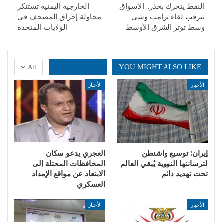
النفط يتحرك بحذر.. الأسواق
الخارجية اليمنية تستنكر
تترقب لقاء ترامب وشي
محاولة إحراق المصحف في
وسط توتر الشرق الأوسط
الولايات المتحدة
YOU MIGHT ALSO LIKE
All
الأخبار
الأخبار
إيران: توسيع واشنطن
العجري يدعو سكان
لترسانتها النووية يُبقي العالم
المحافظات المحتلة إلى
تحت تهديد دائم
الابتعاد عن مواقع الإمداد
العسكري
الأخبار
الأخبار