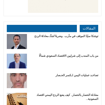
المقالات
توشكا سيّدُ الموقف في مأرب.. وضربةٌ تُجدِّد معادلةَ الردع
من باب المندب إلى شرايين الاقتصاد السعودي شمالًا
تصاعـد عمليات اليمن لـكسر الحـصار
معادلة الحصار بالحصار.. كيف يضع الردع اليمني اقتصاد
السعودية…