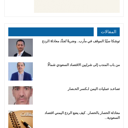
المقالات
توشكا سيّدُ الموقف في مأرب.. وضربةٌ تُجدِّد معادلةَ الردع
من باب المندب إلى شرايين الاقتصاد السعودي شمالًا
تصاعـد عمليات اليمن لـكسر الحـصار
معادلة الحصار بالحصار.. كيف يضع الردع اليمني اقتصاد
السعودية…