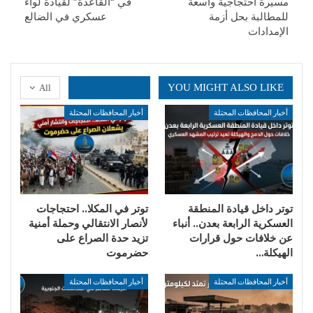
مسيرة احتجاجية واسعة
في “القاعدة” لقيادة لواء
للمطالبة بحل أزمة
عسكري في الضالع
الإمدادات
YOU MIGHT ALSO LIKE
All
أخبار المحافظات المحتلة
أخبار المحافظات المحتلة
توتر داخل قيادة المنطقة
توتر في المكلا.. احتجاجات
العسكرية الرابعة بعدن.. أنباء
لأنصار الانتقالي وحملة أمنية
عن خلافات حول قرارات
تزيد حدة الصراع على
الهيكلة…
حضرموت
أخبار المحافظات المحتلة
أخبار المحافظات المحتلة