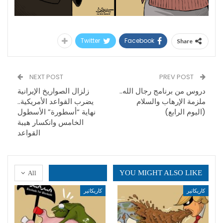
Twitter
Facebook
Share
NEXT POST
PREV POST
دروس من برنامج رجال الله..
زلزال الصواريخ الإيرانية
ملزمة الإرهاب والسلام
يضرب القواعد الأمريكية..
(اليوم الرابع)
نهاية “أسطورة” الأسطول
الخامس وانكسار هيبة
القواعد
YOU MIGHT ALSO LIKE
All
كاريكاتير
كاريكاتير