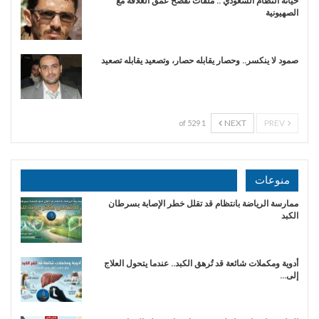
خيانة النظام السعودي .. ملفات تفضح عمق العلاقة مع
الصهيونية
صمود لا ينكسر.. وحصار يقابله حصار، وتصعيد يقابله تصعيد
NEXT
PREV
1 of 529
منوعات
ممارسة الرياضة بانتظام قد تقلل خطر الإصابة بسرطان
الكبد
أدوية ومكملات شائعة قد تُرهق الكبد.. عندما يتحول العلاج
إلى…