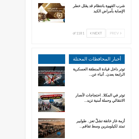
شرب القهوة بانتظام قد يقلل خطر
الإصابة بأمراض الكبد
NEXT
PREV
1 of 118
أخبار المحافظات المحتلة
توتر داخل قيادة المنطقة العسكرية
الرابعة بعدن.. أنباء عن…
توتر في المكلا.. احتجاجات لأنصار
الانتقالي وحملة أمنية تزيد…
أزمة غاز خانقة تشلّ تعز.. طوابير
تمتد لكيلومترين وسط تفاقم…