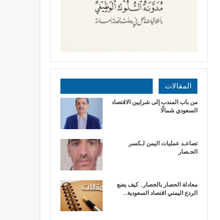
المقالات
من باب المندب إلى شرايين الاقتصاد
السعودي شمالًا
تصاعـد عمليات اليمن لـكسر
الحـصار
معادلة الحصار بالحصار.. كيف يضع
الردع اليمني اقتصاد السعودية…