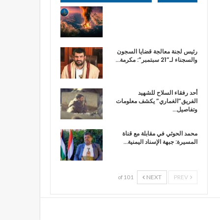
رئيس لجنة معالجة قضايا السجون
والسجناء لـ”21 سبتمبر”: مكرمة…
أحد رفقاء السلاح للشهيد
الفريق”الغماري” يكشف معلومات
وتفاصيل…
محمد الحوثي في مقابلة مع قناة
المسيرة: جبهة الإسناد اليمنية…
NEXT
PREV
1 of 10