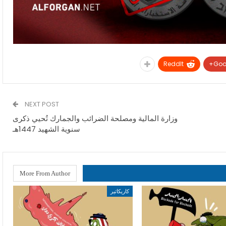
ReddIt
Goo
NEXT POST
وزارة المالية ومصلحة الضرائب والجمارك تُحيي ذكرى
سنوية الشهيد 1447هـ
More From Author
كاريكاتير