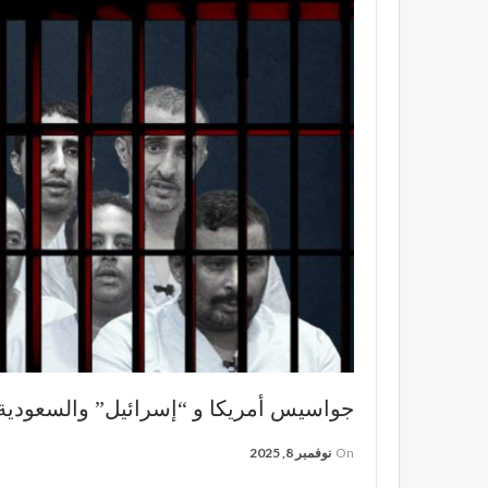
جواسيس أمريكا و “إسرائيل” والسعودية ف
On
نوفمبر 8, 2025