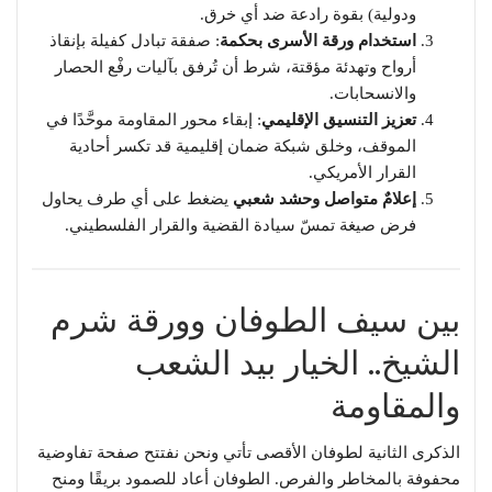
ودولية) بقوة رادعة ضد أي خرق.
استخدام ورقة الأسرى بحكمة
: صفقة تبادل كفيلة بإنقاذ
أرواح وتهدئة مؤقتة، شرط أن تُرفق بآليات رفْع الحصار
والانسحابات.
تعزيز التنسيق الإقليمي
: إبقاء محور المقاومة موحَّدًا في
الموقف، وخلق شبكة ضمان إقليمية قد تكسر أحادية
القرار الأمريكي.
إعلامٌ متواصل وحشد شعبي
يضغط على أي طرف يحاول
فرض صيغة تمسّ سيادة القضية والقرار الفلسطيني.
بين سيف الطوفان وورقة شرم
الشيخ.. الخيار بيد الشعب
والمقاومة
الذكرى الثانية لطوفان الأقصى تأتي ونحن نفتتح صفحة تفاوضية
محفوفة بالمخاطر والفرص. الطوفان أعاد للصمود بريقًا ومنح