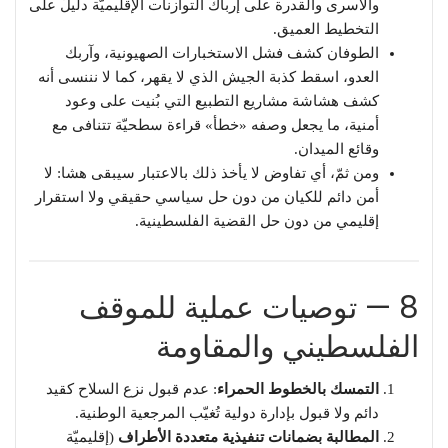
والأسرى والقدرة على إرباك التوازنات الإقليميَّة دليلٌ على
التخطيط العميق.
الطوفان كشف فشل الاستخبارات الصهيونية، وآربك
العدو، اسقط كذبة الجيش الذي لا يقهر، كما لا نننسى أنه
كشف هشاشة مشاريع التطبيع التي بُنيت على وعود
أمنية، ما يجعل وصفه «خطأ» قراءة سطحيّة تتنافى مع
وقائع الميدان.
ومن ثمّ، أي تفاوض لا يأخذ ذلك بالاعتبار سيبقى هشا: لا
أمن دائم للكيان من دون حل سياسي حقيقي ولا استقرار
إقليمي من دون حل القضية الفلسطينية.
8 — توصيات عملية للموقف
الفلسطيني والمقاومة
التمسك بالخطوط الحمراء
: عدم قبول نزع السلاح كقيد
دائم ولا قبول بإدارة دولية تُغيّب المرجعية الوطنية.
المطالبة بضمانات تنفيذية متعددة الأطراف
(إقليميّة