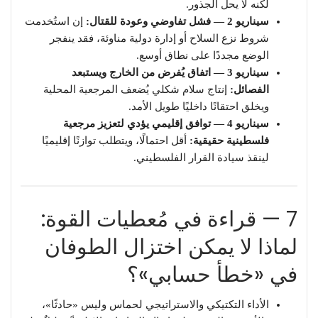
لكنه لا يحل الجذور.
سيناريو 2 — فشل تفاوضي وعودة للقتال:
إن استُخدمت
شروط نزع السلاح أو إدارة دولية مناوئة، فقد ينفجر
الوضع مجددًا على نطاق أوسع.
سيناريو 3 — اتفاق يُفرض من الخارج ويستبعد
الفصائل:
إنتاج سلام شكلي يُضعف المرجعية المحلية
ويخلق احتقانًا داخليًا طويل الأمد.
سيناريو 4 — توافق إقليمي يؤدي لتعزيز مرجعية
فلسطينية حقيقية:
أقل احتمالًا، ويتطلب توازنًا إقليميًا
لينقذ سيادة القرار الفلسطيني.
7 — قراءة في مُعطيات القوة:
لماذا لا يمكن اختزال الطوفان
في «خطأ حسابي»؟
الأداء التكتيكي والاستراتيجي لحماس وليس «حادثًا»،