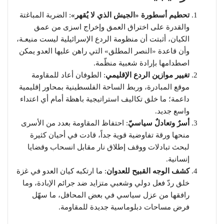
تحطيم أسطورة «الجيش الذي لا يُقهر»
: الضربة المباغتة
والقدرة على اختراق العمق وإخراج اسزى من عمق
الكيان، أثبتت أن منظومة الردع الإسرائيلية ليست منيعـة،
وأن قاعدة «النصر المطلق» التي راهن عليها العدو يمكن
اصطدامها بإرادة شعبية منظّمة.
تغيير موازين الردع الإقليمي
: الطوفان أعاد للمقاومة
موقع المبادرة، وربط الساحة الفلسطينية بمحاور إقليمية
داعمة؛ ما خلق تكاليف استراتيجية باهظة أمام أي اعتداء
واسع جديد.
أسرٌ وتعادلٌ سياسيّ
: احتفاظ المقاومة بعدد من الأسرى
منحها ورقة تفاوضية قوية جداً، قادت في أحيان كثيرة
لبحث تبادلات ووقف إطلاق نار مقابل انسحاب وقضايا
إنسانية.
كشف الوجه القبيح للعدوان
: ما ارتكبه كيان العدو في غزة
خلق ردّ فعل دولي وشعبي متزايد ضد جرائم الإبادة، وما
رافقها من عزل سياسي في بعض المحافل، ما سهّل
فرض مساحات دبلوماسية جديدة للمقاومة.