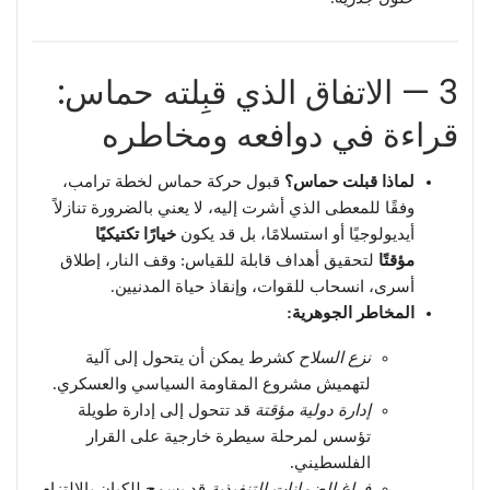
3 — الاتفاق الذي قبِلته حماس:
قراءة في دوافعه ومخاطره
لماذا قبلت حماس؟
قبول حركة حماس لخطة ترامب،
وفقًا للمعطى الذي أشرت إليه، لا يعني بالضرورة تنازلاً
أيديولوجيًا أو استسلامًا، بل قد يكون
خيارًا تكتيكيًا
مؤقتًا
لتحقيق أهداف قابلة للقياس: وقف النار، إطلاق
أسرى، انسحاب للقوات، وإنقاذ حياة المدنيين.
المخاطر الجوهرية:
نزع السلاح
كشرط يمكن أن يتحول إلى آلية
لتهميش مشروع المقاومة السياسي والعسكري.
إدارة دولية مؤقتة
قد تتحول إلى إدارة طويلة
تؤسس لمرحلة سيطرة خارجية على القرار
الفلسطيني.
فراغ الضمانات التنفيذية
قد يسمح للكيان بالالتزام