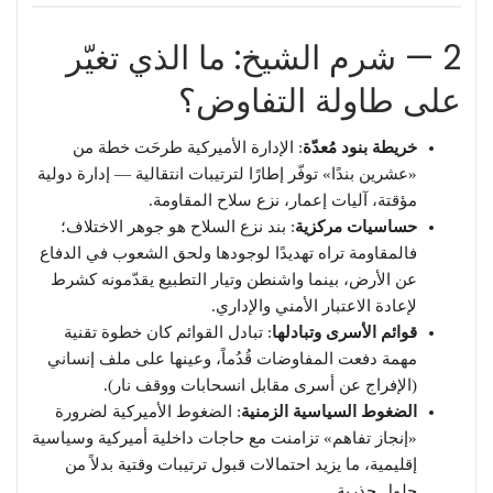
2 — شرم الشيخ: ما الذي تغيّر
على طاولة التفاوض؟
خريطة بنود مُعدّة
: الإدارة الأميركية طرحَت خطة من
«عشرين بندًا» توفّر إطارًا لترتيبات انتقالية — إدارة دولية
مؤقتة، آليات إعمار، نزع سلاح المقاومة.
حساسيات مركزية
: بند نزع السلاح هو جوهر الاختلاف؛
فالمقاومة تراه تهديدًا لوجودها ولحق الشعوب في الدفاع
عن الأرض، بينما واشنطن وتيار التطبيع يقدّمونه كشرط
لإعادة الاعتبار الأمني والإداري.
قوائم الأسرى وتبادلها
: تبادل القوائم كان خطوة تقنية
مهمة دفعت المفاوضات قُدُماً، وعينها على ملف إنساني
(الإفراج عن أسرى مقابل انسحابات ووقف نار).
الضغوط السياسية الزمنية
: الضغوط الأميركية لضرورة
«إنجاز تفاهم» تزامنت مع حاجات داخلية أميركية وسياسية
إقليمية، ما يزيد احتمالات قبول ترتيبات وقتية بدلاً من
حلول جذرية.