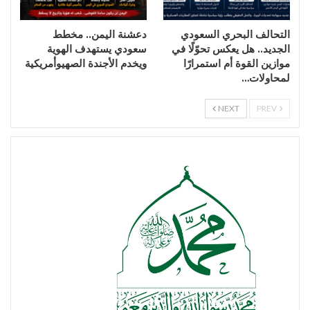
التحالف البحري السعودي
دعشنة اليمن.. مخطط
الجديد.. هل يعكس تحوّلًا في
سعودي يستهدف الهوية
موازين القوة أم استمرارًا
ويخدم الأجندة الصهيوأمريكية
لمحاولات…
NEXT
PREV