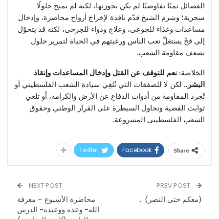
الفصائل ثمنًا تفاوضيًا لم يكن بحوزتها، لكنه لم يمنح حلولًا
سحرية؛ وشرم الشيخ قدّم نافذة لإخراج أرواح محاصرة، وإدخال
مساعدات وغذاء للجوعى، وعلاج ودواء للجرحى، لكنه قد يتحوّل
إلى فخّ يستغلّ تعب الناس ورغبتهم في الحياة لتمرير حلول
تضعف مقاومة الشعب.
الخلاصة:
نعم للتوقف عن القتل وإدخال المساعدات وإنقاذ
البشر..
لكن لا للصفقات التي تُلغِي سيادة الشعب الفلسطيني أو
تُجرد المقاومة من أدوات الدفاع عن الأرض والكرامة، أو تلغي
ثوابت القضية وتحاول السيطرة على القرار الوطني وحقوق
الشعب الفلسطيني المشروعة.
Twitter
Facebook
Share
NEXT POST
PREV POST
(معكم حتى النصر) ..
محاضرة الأسبوع – معرفة
الله- وعده ووعيده- الدرس