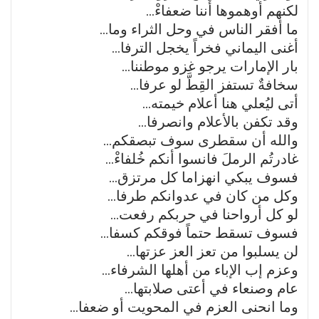
لكنهم أوهموها أننا ضعفاءْ…
ما أفقر الناس في وحل الثراء وما…
أغنى اليماني فخراً يخجل الترفا…
بار اﻹمارات يرجو غزو موطننا…
سخافةٌ تستفز القِطَّ لو عرفا…
أتى ليُعلي هنا أعلام خيمته…
وقد تكفن باﻷعلام وانصرفا…
والله أن سقطرى سوف تبصقكم…
غادرتُم الرملَ فانسوا أنكم خُلفاءْ…
فسوف يبكي انهزاما كل مرتزق…
وكل من كان في عدوانكم طرفا…
لو كل أرواحنا في حربكم رفعت…
فسوف تسقط حتماً فوقكم كسفا…
لن يسلبوا من تعز العز عزتها…
وعزم إب اﻹباء من أهلها الشرفاء…
عام وصنعاء في أعتى صلابتها…
وما انحنى العزم في المحويت أو ضعفا…