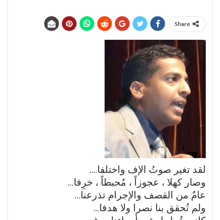
Share
لقد تغير صوتُ اﻹف واختلفا….
وصار كهلا ، عجوزاً ، مُحبطاً ، خرِفا…
عامٌ من القصف واﻹجرام تذرعنا…
ولم تُحقق بنا نصرا وﻻ هدفا…