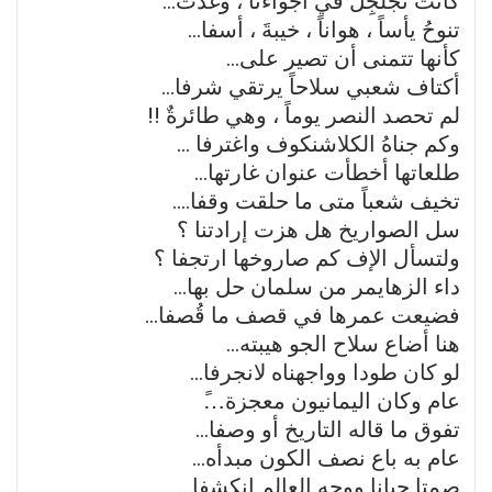
كانت تُجلجِل في أجواءنا ، وغدت…
تنوحُ يأساً ، هواناً ، خيبةَ ، أسفا…
كأنها تتمنى أن تصير على…
أكتاف شعبي سلاحاً يرتقي شرفا…
لم تحصد النصر يوماً ، وهي طائرةٌ !!
وكم جناهُ الكلاشنكوف واغترفا …
طلعاتها أخطأت عنوان غارتها…
تخيف شعباً متى ما حلقت وقفا….
سل الصواريخ هل هزت إرادتنا ؟
ولتسأل اﻹف كم صاروخها ارتجفا ؟
داء الزهايمر من سلمان حل بها…
فضيعت عمرها في قصف ما قُصفا…
هنا أضاع سلاح الجو هيبته…
لو كان طودا وواجهناه ﻻنجرفا…
عام وكان اليمانيون معجزة…ً
تفوق ما قاله التاريخ أو وصفا…
عام به باع نصف الكون مبدأه…
صمتا جبانا ووجه العالم انكشفا…