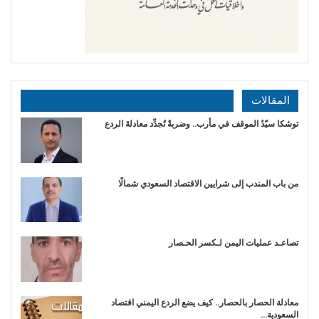
المقالات
توشكا سيّدُ الموقف في مأرب.. وضربةٌ تُجدِّد معادلةَ الردع
من باب المندب إلى شرايين الاقتصاد السعودي شمالًا
تصاعـد عمليات اليمن لـكسر الحـصار
معادلة الحصار بالحصار.. كيف يضع الردع اليمني اقتصاد
السعودية…