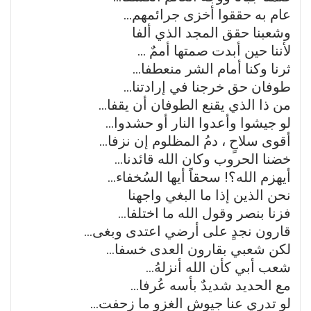
عام به حققوا أخزى جرائمهم…
وشعبنا حقق المجد الذي ألفا
ﻷننا حين أبدت صمتها أممٌ …
ثرنا وكنا أمام الشر منعطفا…
طوفان حق خرجنا في إرادتنا…
من ذا الذي يقنع الطوفان أن يقفا…
لو جيشوا وأعدوا النار أو حشدوا…
أقوى سلاحٍ ، دمُ المظلوم إن نزفا…
خضنا الحروب وكان الله قائدنا…
أيهزم الله؟! سحقاً أيها السُخفاء…
نحن الذين إذا ما البغي واجهنا
فزنا بنصر وقول الله ما اختلفا…
قارون نجدٍ على أرضي اعتدى وبغى…
لكن شعبي بقارون العدى خسفا…
شعب أبي كأن الله أنزلهُ…
مع الحديد شديدٌ بأسه عُرفا…
لو تدري عنا جيوش الغزو ما زحفت…