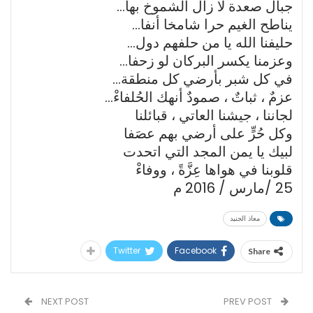
جبال صعدة ﻻ زال الشموخ بها…
يناطح الغيم حرا شامخا أنفا…
حليفنا الله يا من حلفهم دول…
وعزمنا يكسر البركان لو زحفا…
في كل شبر بأرضي كل منطقة…
عزمٌ ، ثباتٌ ، صمودٌ أنهك الحُلفاءْ…
لجاننا ، جيشنا العاتي ، قبائلنا
وكل حُرٍّ على أرضي بهم عصَفا
لبيك يا يمن المجد التي اتحدت
قلوبنا في هواها عِزَّةً ، ووفاءْ
25 /مارس / 2016 م
معاذ الجنيد
Twitter
Facebook
Share
NEXT POST
PREV POST