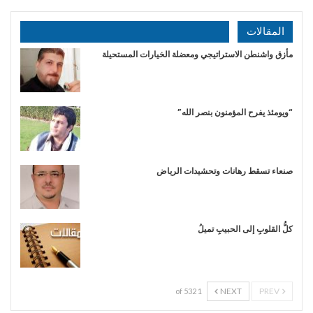
المقالات
مأزق واشنطن الاستراتيجي ومعضلة الخيارات المستحيلة
“ويومئذ يفرح المؤمنون بنصر الله”
صنعاء تسقط رهانات وتحشيدات الرياض
​كلُّ القلوبِ إلى الحبيبِ تميلُ
NEXT
PREV
1 of 532