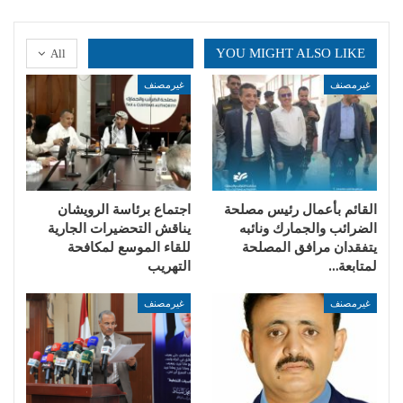
YOU MIGHT ALSO LIKE
All
غيرمصنف
غيرمصنف
القائم بأعمال رئيس مصلحة
اجتماع برئاسة الرويشان
الضرائب والجمارك ونائبه
يناقش التحضيرات الجارية
يتفقدان مرافق المصلحة
للقاء الموسع لمكافحة
لمتابعة…
التهريب
غيرمصنف
غيرمصنف