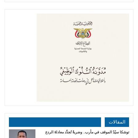
المقالات
توشكا سيّدُ الموقف في مأرب.. وضربةٌ تُجدِّد معادلةَ الردع