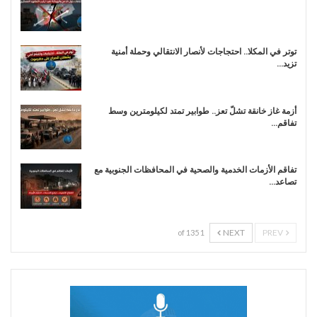
توتر في المكلا.. احتجاجات لأنصار الانتقالي وحملة أمنية
تزيد…
أزمة غاز خانقة تشلّ تعز.. طوابير تمتد لكيلومترين وسط
تفاقم…
تفاقم الأزمات الخدمية والصحية في المحافظات الجنوبية مع
تصاعد…
NEXT
PREV
1 of 135