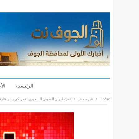
الرئيسية
الأ
Home
غيرمصنف
تعز:طيران العدوان السعودي الامريكي يشن غارتين على منطقة الضباب و3 غارات