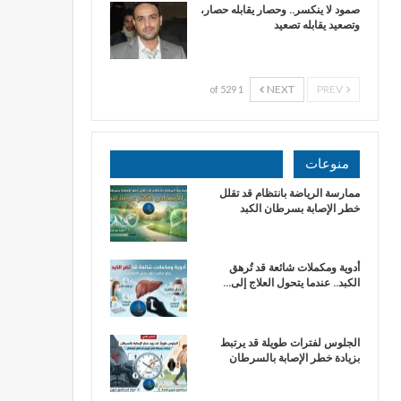
صمود لا ينكسر.. وحصار يقابله حصار،
وتصعيد يقابله تصعيد
NEXT
PREV
1 of 529
منوعات
ممارسة الرياضة بانتظام قد تقلل
خطر الإصابة بسرطان الكبد
أدوية ومكملات شائعة قد تُرهق
الكبد.. عندما يتحول العلاج إلى…
الجلوس لفترات طويلة قد يرتبط
بزيادة خطر الإصابة بالسرطان