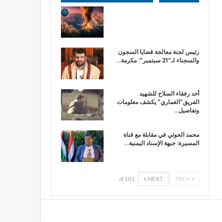
رئيس لجنة معالجة قضايا السجون
والسجناء لـ”21 سبتمبر”: مكرمة…
أحد رفقاء السلاح للشهيد
الفريق”الغماري” يكشف معلومات
وتفاصيل…
محمد الحوثي في مقابلة مع قناة
المسيرة: جبهة الإسناد اليمنية…
NEXT
PREV
1 of 10