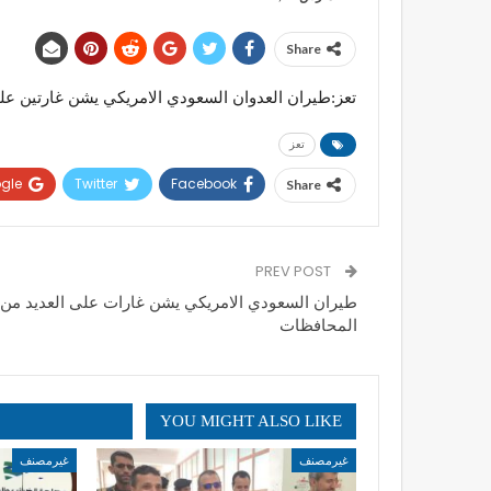
Share
تعز:طيران العدوان السعودي الامريكي يشن غارتين على منطقة الضباب و3 غارات قرب مص
تعز
gle+
Twitter
Facebook
Share
PREV POST
طيران السعودي الامريكي يشن غارات على العديد من
المحافظات
YOU MIGHT ALSO LIKE
غيرمصنف
غيرمصنف