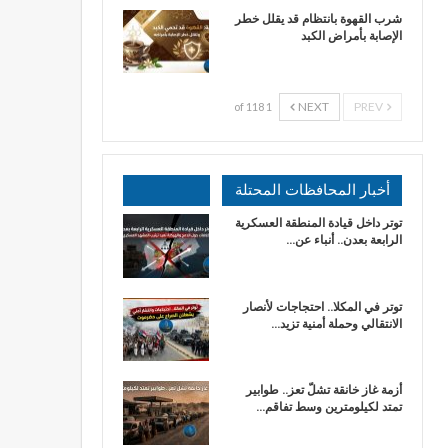
شرب القهوة بانتظام قد يقلل خطر
الإصابة بأمراض الكبد
NEXT
PREV
1 of 118
أخبار المحافظات المحتلة
توتر داخل قيادة المنطقة العسكرية
الرابعة بعدن.. أنباء عن…
توتر في المكلا.. احتجاجات لأنصار
الانتقالي وحملة أمنية تزيد…
أزمة غاز خانقة تشلّ تعز.. طوابير
تمتد لكيلومترين وسط تفاقم…