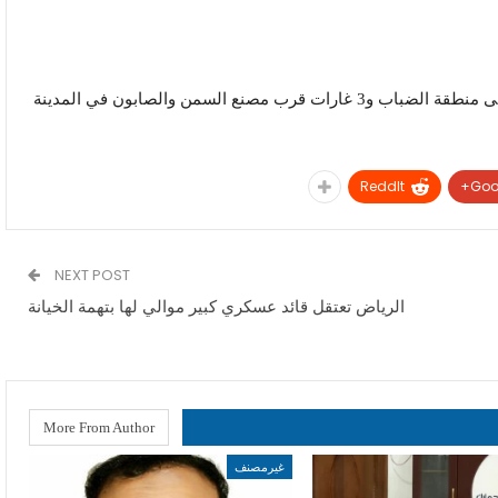
نع السمن والصابون في المدينة
ReddIt
Goo
NEXT POST
الرياض تعتقل قائد عسكري كبير موالي لها بتهمة الخيانة
More From Author
غيرمصنف