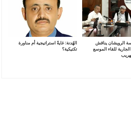
سة الرويشان يناقش
الهُدنة: غايةٌ استراتيجية أم مناورة
لجارية للقاء الموسع
تكتيكية؟
هريب