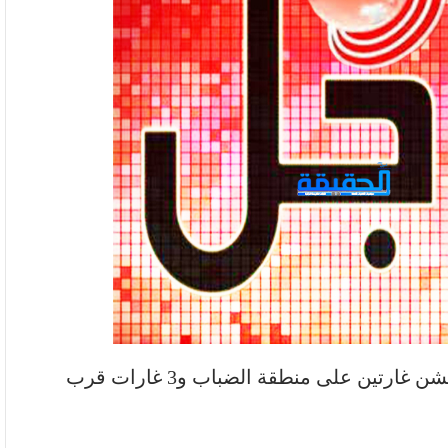
تعز:طيران العدوان السعودي الامريكي يشن غارتين على منطقة الضباب و3 غارات قرب