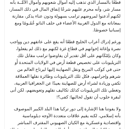
قطعًا بالمسار الذي تذهب إليه أموال شعوبهم وأموال الأُمَّــة بأنه
مسار شر، وأنه محرم عليهم شرعًا إنفاق المال في ذلك المسار،
لكنهم أذعنوا لمروضهم ترامب بسهولة ودون عناء يذكر، مقارنة
بمعاناته مع الدول الغربية الأعضاء في حلف الناتو عُمُـومًا ومع
إسبانيا خصوصًا.
ورغم إدراك أعراب الخليج قطعًا أنه يقع على عاتقهم دين وواجب
نصرة وإغاثة إخوانهم في قطاع غزة لكنهم مع ذلك لم يفعلوا،
وكان بإمْكَانهم على أقل تقدير أن يفاوضوا ترامب مقابل تلك
التريليونات على تخصيص قطعة أرض في الولايات المتحدة أَو
حتى في كوكب المريخ ونقل الصهاينة إليها ليرتاح العالم من
شرهم وإجرامهم، فكل تلك التريليونات وطائرة نقلها العملاقة
تكفي وزيادة لشراء أرض للصهاينة بعيدًا عن الجغرافيا العربية،
وتغطي تلك التريليونات كذلك تكاليف نقلهم وتعويضهم، لكن أنى
لبقرة حلوب أن تقول لحالبها: كفى؟!
ولا يفوتنا هنا الإشارة إلى دور تركيا هذا البلد الكبير الموصوف
بأنه إسلامي، لكنه يقيم علاقات متعددة الأوجه دبلوماسية
واقتصادية وعسكرية مع الكيان الصهيوني المقترف المباشر