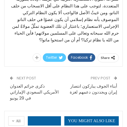
المتعددة، لتوجب على هذا النظام على أقل الانسحاب من حلف
الناتو، ومن حَيثُ الأصل فالواجب ألا يكون النظام التركي
الموصوف بأنه نظام إسلامي أن يكون عضوًا في حلف الناتو
الإجرامي الاستعماري؛ باعتبَار أن تلك العضوية تمثِّلُ مولاةً لمن
حرم الله سبحانه وتعالى على المسلمين مولاتهم! فأين الحياء
من الله يا نظامَ تركيا؟ أم أن من استحوا ماتوا؟
Twitter
Facebook
Share
NEXT POST
PREV POST
أبناء الجوف يباركون انتصار
ذكرى جرائم العدوان
إيران ويجددون دعمهم لغزة
الأمريكي السعودي الإماراتي
في 29 يونيو
YOU MIGHT ALSO LIKE
All