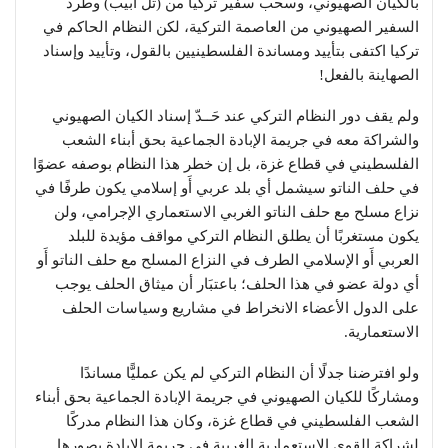
بالكيان الصهيوني، وسحب سفير تركيا من (تل أبيب) وطرد
السفير الصهيوني من العاصمة التركية، لكن النظام الحاكم في
تركيا اكتفى بتأييد ومساندة الفلسطينيين بالقول، وتأييد وإسناد
الصهاينة بالفعل!
ولم يقف دور النظام التركي عند حَــدّ إسناد الكيان الصهيوني
والشراكة معه في جريمة الإبادة الجماعية بحق أبناء الشعب
الفلسطيني في قطاع غزة، بل إن خطر هذا النظام بوصفه عضوًا
في حلف الناتو سيشمل أي بلد عربي أَو إسلامي يكون طرفًا في
نزاع مسلح مع حلف الناتو الغربي الاستعماري الإجرامي، ولن
يكون مستغربًا أن يطلق النظام التركي مواقف مؤيدة للبلد
العربي أَو الإسلامي الطرف في النزاع المسلح مع حلف الناتو أَو
أي دولة عضو في هذا الحلف؛ باعتبَار أن ميثاق الحلف يوجب
على الدول الأعضاء الانخراط في مشاريع وسياسات الحلف
الاستعمارية.
ولو افترضنا جدلًا أن النظام التركي لم يكن عمليًّا مساندًا
ومشاركًا للكيان الصهيوني في جريمة الإبادة الجماعية بحق أبناء
الشعب الفلسطيني في قطاع غزة، وكان هذا النظام مدركًا
لشراكة القوى الاستعمارية الغربية في جريمة الإبادة بصورها