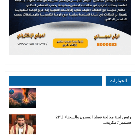
الحوارات
رئيس لجنة معالجة قضايا السجون والسجناء لـ”21
سبتمبر”: مكرمة…