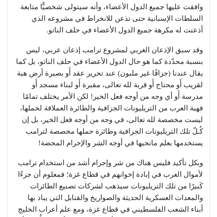
وافقت عليها جميع الدول الأعضاء، وأنه سيتولى شخصيًّا متابعة
السلطات الإسبانية حتى تذعن للانخراط في مشروعه الذي
أذعنت له مكرهة جميع الدول الأعضاء في حلف الناتو.
وقد سبق الإذعان الغربي لمشروع ترامب إذعان عربي، ليس
بنسبة محدّدة كما هو حال الدول الأعضاء في حلف الناتو، بل كما
يقال عندنا (جزافًا غير ملبون) عند تحرير عقد أَو بصيرة أرض هبة
لقريب أَو محتاج أَو قربة لله تعالى، مقبرة أَو لبناء مسجد أَو
مدرسة أَو أي وجه من أوجه فعل الخير! لكن الأمر يختلف تمامًا
فهبة العرب من التريليونات الجزافية والطائرة العملاقة لحملها،
ليست مخصصة لله تعالى، في وجه من أوجه فعل الخير، بل إن
كُـلّ تلك التريليونات الجزافية وطائرة حملها مخصصة لترامب
يستخدمها بعلم مانحيها في أوجه الشر والإجرام المحضة!
وبكل تأكيد فليس هناك من شر وإجرام أشد من استخدام ترامب
لأموال العرب في إبادة إخوانهم في قطاع غزة؛ فمعلوم أن جزءًا
كَبيرًا من تلك التريليونات سيذهب لشركات تصنيع الطائرات
والمعدات العسكرية الحديثة والصواريخ والقنابل التي يباد بها
أبناء الشعب الفلسطيني في قطاع غزة، ومع علم أعراب الخليج