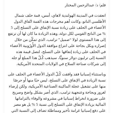
قلم/ د/ عبدالرحمن المختار
انعقدت في المدينة الهولندية لاهاي، أمس، قمة حلف شمال
الأطلسي الناتو، وكانت أهم مخرجات هذه القمة اتّفاق الدول
الأعضاء في الحلف على زيادة نسبة الإنفاق على التسلح إلى 5
% من الناتج القومي لكل دولة، وهذه الزيادة ما كان لها أن ترتفع
إلى هذا المستوى لولا “صميل” ترامب، الذي تمكّن من خلال
إصراره وبكل بجاحة على انتزاع موافقة الدول الأُورُوبية الأعضاء
في الحلف على زيادة إنفاقها على التسلح، لتصل قيمة هذه
النسبة إلى ترليون دولار سنويًّا، سيذهب كُـلّ هذا المبلغ أَو جله
إلى شركات صناعة السلاح في الولايات المتحدة الأمريكية.
وباستثناء إسبانيا فقد وافقت كُـلّ الدول الأعضاء في الحلف على
نسبة الزيادة في الإنفاق على التسلح، ليس حبًا منها أَو حرصًا
منها على تشغيل عجلة الماكينة الصناعية الأمريكية، ولكن إرضاء
لغرور وبجاحة وعنجهية ترامب، الذي أصر بشكل واضح وصريح
على ضرورة انخراط إسبانيا في مشروعه والوفاء بالتزاماتها
المالية بزيادة الإنفاق على التسلح إلى نسبة 5 % بل هو مصر
على دفع إسبانيا غرامة تأخير ومماطلة تضاف إلى النسبة التي