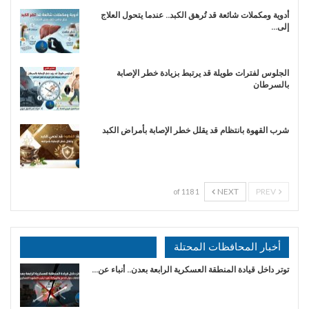
أدوية ومكملات شائعة قد تُرهق الكبد.. عندما يتحول العلاج
إلى…
الجلوس لفترات طويلة قد يرتبط بزيادة خطر الإصابة
بالسرطان
شرب القهوة بانتظام قد يقلل خطر الإصابة بأمراض الكبد
NEXT
PREV
1 of 118
أخبار المحافظات المحتلة
توتر داخل قيادة المنطقة العسكرية الرابعة بعدن.. أنباء عن…