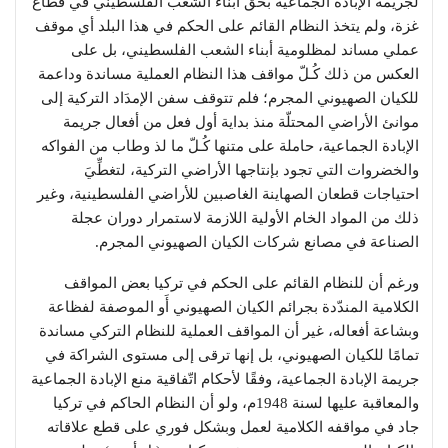
لجريمة الإبادة الجماعية بحق أبناء الشعب الفلسطيني في قطاع
غزة، ولم يتخذ النظام القائم على الحكم في هذا البلد أي موقف
عملي مساند لمظلومية أبناء الشعب الفلسطيني، بل على
العكس من ذلك كُـلّ مواقف هذا النظام العملية مساندة وداعمة
للكيان الصهيوني المجرم؛ فلم تتوقف سفن الإمدَاد التركية إلى
موانئ الأراضي المحتلّة منذ بداية أول فعل من أفعال جريمة
الإبادة الجماعية، حاملة على متنها كُـلّ ما لذ وطاب من الفواكه
والخضروات التي تجود بإنتاجها الأراضي التركية، لتغطِّيَ
احتياجات قطعان الصهاينة الغاصبين للأراضي الفلسطينية، وغير
ذلك من المواد الخام الأولية اللازمة لاستمرار دوران عجلة
الصناعة في مصانع شركات الكيان الصهيوني المجرم.
ورغم أن للنظام القائم على الحكم في تركيا بعض المواقف
الكلامية المندّدة بجرائم الكيان الصهيوني أَو الموصفة لفظاعة
وبشاعة أفعاله، غير أن المواقف العملية للنظام التركي مساندة
تمامًا للكيان الصهيوني، بل إنها ترقى إلى مستوى الشراكة في
جريمة الإبادة الجماعية، وفقًا لأحكام اتّفاقية منع الإبادة الجماعية
والمعاقبة عليها لسنة 1948م، ولو أن النظام الحاكم في تركيا
جاد في مواقفه الكلامية لعمل وبشكل فوري على قطع علاقاته