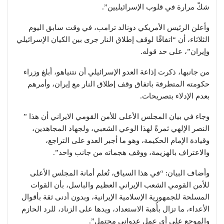
شكّ مرارة في قلوب الإسرائيليين”.
وأعلن الرئيس الأمريكي دونالد ترامب، في وقت سابق اليوم
الثلاثاء، أن “اتفاقًا لوقف إطلاق النار جرى بين الكيان الإسرائيلي
وإيران”، على حد قوله.
من جانبها، ذكرت إذاعة العدو الإسرائيلي أن نتنياهو، أبلغ وزراء
حكومته المتطرفة باتفاق وقف إطلاق النار مع إيران، وأمرهم
بعدم الإدلاء بتصريحات.
وجاء في بيان المجلس الأعلى للأمن القومي الايراني أن هذا ”
النصر الإلهي ثمرةً لهذا الوعي الشعبي، ولجهاد المجاهدين،
وقيادة الإمام الحكيمة، وهو ما أجبر العدو على التراجع،
والاعتراف بالهزيمة، ووقف هجماته من جانب واحد”.
وأضاف البيان: “في هذا السياق، تُعلم أمانة المجلس الأعلى
للأمن القومي الشعب الإيراني العظيم والباسل، بأن القوات
المسلحة للجمهورية الإسلامية الإيرانية، وبدون أدنى ثقة بأقوال
الأعداء، ما تزال بأُهبة الاستعداد، ويدها على الزناد، للرد الحازم
والموجع على أي عمل عدواني محتمل”.