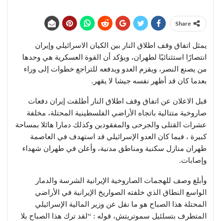
Share
يمثل اتفاق وقف اطلاق النار بين الكيان الاسرائيلي وإيران
انتصارًا استثنائيًا لطهران، ويؤكد أن القوة العسكرية هي وحدها
من يصنع النصر، ويقزم العدو ويدفعه للتراجع خطوات إلى وراء
بعدما كان قد أظهر نفسه جيشا لا يقهر.
قبل الاعلان عن اتفاق وقف اطلاق النار أطلقت إيران دفعات
صاروخية متتالیة باتجاه الأراضي الفلسطينية المحتلة، مخلفة
عشرات القتلى والجرحى والمفقودين وكذلك دمارا هائلا بمساحة
كبيرة ، فيما كان العدو الإسرائيلي قد استهدف في العاصمة
طهران منازل سكنية ومناطق مدنية، وأعلن في طهران شهداء
وإصابات.
وأبلغ وصف للهجمات الصاروخية الإيرانية الشرسة والدمار
الواسع النطاق الذي خلفته الصواريخ الإيرانية في الأراضي
المحتلة هذا الصباح هو ما نقل عن وزير المالية الإسرائيلي
المتطرف بتسلئيل سموتريتش، قوله : “لقد ترك هذا الصباح بلا