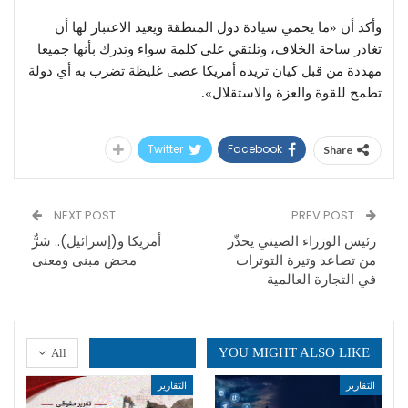
وأكد أن «ما يحمي سيادة دول المنطقة ويعيد الاعتبار لها أن
تغادر ساحة الخلاف، وتلتقي على كلمة سواء وتدرك بأنها جميعا
مهددة من قبل كيان تريده أمريكا عصى غليظة تضرب به أي دولة
تطمح للقوة والعزة والاستقلال».
Twitter
Facebook
Share
NEXT POST
PREV POST
رئيس الوزراء الصيني يحذّر
أمريكا و(إسرائيل).. شرٌّ
من تصاعد وتيرة التوترات
محض مبنى ومعنى
في التجارة العالمية
YOU MIGHT ALSO LIKE
All
التقارير
التقارير