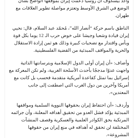
وأكد بيسكوف أن روسيا دعمت إيران بموقفها الواضح بشأن
الوضع في الشرق الأوسط وتعتزم مواصلة تطوير العلاقات مع
طهران.
الناطق باسم حركة “أنصار الله”، مُحمّد عبد السلام، قال: نحيي
إيران قيادة وشعبا وجيشا على خوض حرب الـ 12 يوما بكل قوة
وبأس واقتدار مع تضحيات كبيرة وذلك هو ثمن إرادة الاستقلال
والحرية والمواقف المبدئية من القضية الفلسطينية.
وأضاف: «أن إيران أولى الدول الإسلامية وبترسانتها الذاتية
واجهت عدوًا مدججًا بأحدث الأسلحة الغربية، ولم تكن المعركة مع
إسرائيل بما تمثل كقاعدة أمريكية متقدمة فحسب بل كانت مع
أمريكا وآخرين من دول الغرب التي اصطفت إلى جانب
المعتدين».
وأردف: «أن احتفاظ إيران بحقوقها النووية السلمية ومواقفها
المبدئية يؤكد فشل العدو من تحقيق أهدافه المعلنة، وأن جرائمه
المرتكبة بحق الكوادر العلمية والعسكرية وقصف المنشآت
المختلفة لن تحقق له أهدافه في منع إيران من حقوقها
المشروعة».