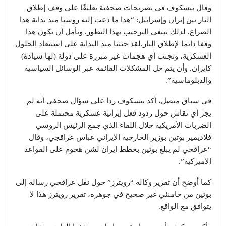
وقال بيسكوف في تصريحات صحفية تعليقًا على وقف إطلاق
النار بين إيران وإسرائيل: “هذا ما دعت إليه روسيا منذ بداية هذا
الصراع. لذلك ينبغي الترحيب بهذا التطور. ونأمل أن يكون هذا
وقفا دائما لإطلاق النار.لقد حثثنا منذ البداية على استبعاد الحلول
العسكرية، وتجنب أي هجمات غير مبررة على دولة (لها سيادة)
كإيران. وأن يتم حل المشكلات القائمة عبر الوسائل السياسية
والدبلوماسية”.
في سياق متصل، أكد بيسكوف ردا على سؤال صحفي أنه لم
يجر أي نقاش حول ردود فعل إيرانية عسكرية محتملة على
الضربات الأمريكية خلال اللقاء الذي جمع الرئيس الروسي
فلاديمير بوتين بوزير الخارجية الإيراني عباس عراقجي، وقال
“عراقجي لم يبلغ بوتين بخطط إيران لشن هجوم على القواعد
الأميركية”.
كما أوضح أن تقرير وكالة “رويترز” حول نقل عراقجي رسالة إلى
بوتين من خامنئي غير صحيح في جوهره، تقرير رويترز هذا لا
يتوافق مع الواقع.