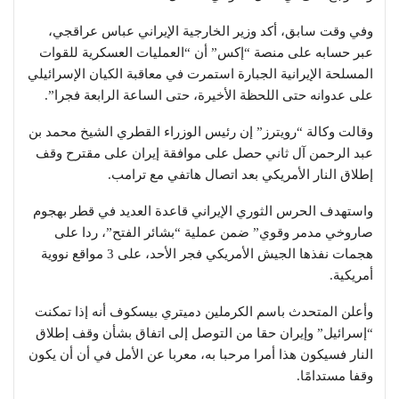
وفي وقت سابق، أكد وزير الخارجية الإيراني عباس عراقجي،
عبر حسابه على منصة “إكس” أن “العمليات العسكرية للقوات
المسلحة الإيرانية الجبارة استمرت في معاقبة الكيان الإسرائيلي
على عدوانه حتى اللحظة الأخيرة، حتى الساعة الرابعة فجرا”.
وقالت وكالة “رويترز” إن رئيس الوزراء القطري الشيخ محمد بن
عبد الرحمن آل ثاني حصل على موافقة إيران على مقترح وقف
إطلاق النار الأمريكي بعد اتصال هاتفي مع ترامب.
واستهدف الحرس الثوري الإيراني قاعدة العديد في قطر بهجوم
صاروخي مدمر وقوي” ضمن عملية “بشائر الفتح”، ردا على
هجمات نفذها الجيش الأمريكي فجر الأحد، على 3 مواقع نووية
أمريكية.
وأعلن المتحدث باسم الكرملين دميتري بيسكوف أنه إذا تمكنت
“إسرائيل” وإيران حقا من التوصل إلى اتفاق بشأن وقف إطلاق
النار فسيكون هذا أمرا مرحبا به، معربا عن الأمل في أن أن يكون
وقفا مستدامًا.