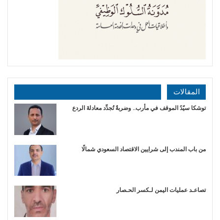
المقالات
توشكا سيّدُ الموقف في مأرب.. وضربةٌ تُجدِّد معادلةَ الردع
من باب المندب إلى شرايين الاقتصاد السعودي شمالًا
تصاعـد عمليات اليمن لـكسر الحـصار