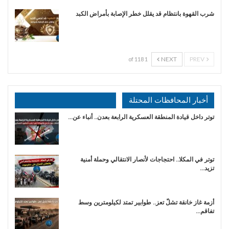
شرب القهوة بانتظام قد يقلل خطر الإصابة بأمراض الكبد
NEXT
PREV
1 of 118
أخبار المحافظات المحتلة
توتر داخل قيادة المنطقة العسكرية الرابعة بعدن.. أنباء عن…
توتر في المكلا.. احتجاجات لأنصار الانتقالي وحملة أمنية
تزيد…
أزمة غاز خانقة تشلّ تعز.. طوابير تمتد لكيلومترين وسط
تفاقم…