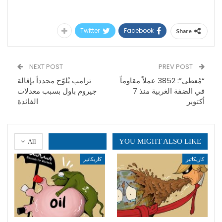
Twitter
Facebook
Share
NEXT POST
PREV POST
“مُعطى”: 3852 عملاً مقاوماً
ترامب يُلوّح مجدداً بإقالة
في الضفة الغربية منذ 7
جيروم باول بسبب معدلات
أكتوبر
الفائدة
YOU MIGHT ALSO LIKE
All
كاريكاتير
كاريكاتير