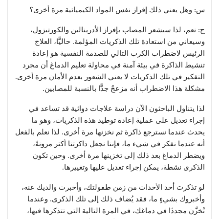
س: وهل يعني ذلك إفراز نفس المواد الكيميائية مرة أخرى؟
ج: نعم، لذا سيشعر المصاب بإفراز الأدرينالين والكورتيزول،
وسيعاني من استعادة تلك الذكريات المؤلمة. حاليًّا، العلاج
الرئيس لاضطراب الكرب التالي للصدمة النفسية هو إعادة
تنشيط الذاكرة في بيئة آمنة في محاولة تعليم الدماغ أن مجرد
التفكير في تلك الذكريات لا يعني الشعور بعدم الأمان مرة أخرى.
مشكلة هذا الاضطراب أنه مزعجٌ جدًّا بالنسبة للمصابين.
لذا يتناول الباحثون الآن دراسة علاجات دوائية قد تساعد في
إجراء تعديل على عملية إعادة توطيد هذه الذكريات، وهو ما
يحدث عندما نسترجع ذاكرة ثم نخزنها مرة أخرى. لذا نعلم بالفعل
أنه عندما نفكر في شيء ما، فإننا نجعل ذاكرتنا أكثر مرونةً،
ويضطر الدماغ بعد ذلك إلى تخزينها مرة أخرى. وحين تكون
الذكرى نشطة، يمكن إجراء تعديل عليها وتغييرها.
لو تذكرتَ أحد الأحداث من زمن طفولتك، وأخبرت والديك عنه،
وأخبروك بشيءٍ ما، فقد يُضاف ذلك إلى تلك الذكرى. وعندما
تُخزَّن مجددًا في دماغك، في المرة التالية التي تتذكرها فيها،