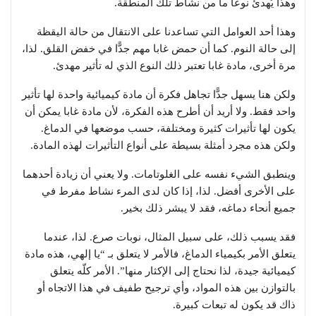
وهذا يُهدئ نوعًا ما من نشاط تلك المنطقة.
وهذا أحد العوامل التي تساعدنا على الانتقال من حالة اليقظة
إلى حالة النوم. كما أن حمض غابا مهم جدًّا في خفض القلق. لذا،
مرة أخرى، مادة غابا تعتبر ذلك النوع الذي له تأثير مهدئ.
ولكن هنا يسهل جدًّا تجاهل فكرة أن مادة كيميائية واحدة لها تأثير
واحد فقط. ولا أريد أن أطرح هذه الفكرة، لأن مادة غابا يمكن أن
يكون لها تأثيرات كثيرة ومختلفة، حسب موضعها في الدماغ.
ولكن هذه مجرد أمثلة بسيطة على أنواع التأثيرات لهذه المادة.
وينطبق الشيء نفسه على الغلوتامات. ولا يعني أن زيادة أحدهما
على الأخرى أفضل. لذا، إذا كان لدى المرء نشاط مفرط في
جميع أنحاء دماغه، فقد لا يبشر ذلك بخير.
فقد يسبب ذلك، على سبيل المثال، نوبات صرع. لذا، عندما
يتعلق الأمر بكيمياء الدماغ، فالأمر لا يتعلق بـ “يا إلهي، هذه مادة
كيميائية جيدة، لذا نحتاج إلى الإكثار منها”. الأمر كلّه يتعلق
بالتوازن بين هذه المواد، وأي ترجيح طفيف في هذا الاتجاه أو
ذاك قد يكون له تبعات كبيرة.