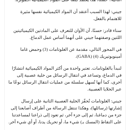
جيني: لهذا السبب أعتقد أن المواد الكيميائية نفسها مثيرة
للاهتمام بالفعل.
سناء قادر: حسنًا، آن الأوان للتعرف على المادتين الكيميائيتين
اللتين وصفتهما جيني على أنهما أساس عمل الدماغ.
في المحور التالي، مقدمة عن الغلوتامات (3) وحمض غاما
أمينوبوتيريك (4) (GABA).
لنبدأ بالغلوتامات. تعتبر واحدة من أكثر المواد الكيميائية انتشارًا
في الدماغ، وتساعد في انتقال الرسائل من خلية عصبية إلى
أخرى، كما أنها تُسهل سلسلة من عمليات انتقال الرسائل نوعًا ما
عبر الخلايا العصبية.
جيني: الغلوتامات تُحفّز الخلية العصبية الثانية على إرسال
إشارتها (رسائلها)، وهكذا تنتقل الرسالة من أطراف أصابعنا إلى
جزء من دماغنا، ثم إلى جزء آخر، ثم تعود إلى ذراعنا لمساعدتنا
على التقاط (المسك بـ) شيء ما، أو تحريك يدنا، أو أي شيء آخر.