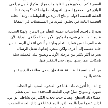
العصبية كميات كبيرة من الغلوتامات مرارًا وتكرارًا؟ هل تبدأ في
الواقع في الخضوع لبعض التغييرات طويلة الأمد؟ بحيث تبدأ
الخلية العصبية الأولى بإنتاج المزيدمن الغلوتامات، وتبدأ الخلية
العصبية الثانية في تخليق المزيد من المستقبلات في المقابل.
هذه إذن إحدى أساسيات عملية التعلّم في الدماغ. ولهذا السبب،
عندما تبدأ بتعلم شيء ما، يكون الأمر صعبًا جدًّا في البداية، لأن
هذه المرحلة من عملية التعلم بطيئة جدًّا في انتقال الرسالة من
خلية عصبية إلى أخرى. ولكن بمجرد إتقانها، تنتقل الرسالة
بسرعة أكثر بكثير من مرحلة الأولى، وتصبح تلك الـعملية سلة
بإمكانك ممارستها بدون حتى التفكير فيها.
س: أما بالنسبة لـ غابا GABA، فإن إحدى وظائفه الرئيسة لها
علاقة بالنوم.
ج: لذا، إذا أُفرزت مادة غابا في القشرة المخية، لو لاحظت
صورة أو نموذج دماغ فهي الطبقة المتجعدة منه التي تغطي
عمليًا ذلك السطح. وهناك حيث يحدث الكثير من نشاطنا الواعي.
لذلك عندما نبدأ بالنوم، يُفرز الدماغ غابا في ذلك الجزء المتجعد،