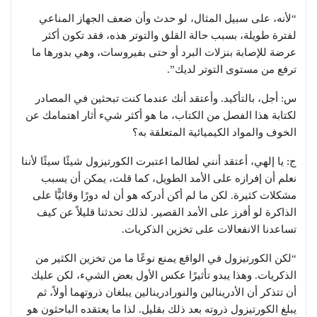
“لأنه، على سبيل المثال، لو حدث وأن ضعف الجهاز المناعي
لفترة طويلة، بسبب حالة القلق والتوتر هذه، فقد تكون أكثر
عرضة للإصابة بنزلات البرد أو حتى بفيروسات، وهي بدورها ما
ترفع من مستوى التوتر لديك”.
س: أجل، بالتأكيد. وأعتقد أنك عندما كنت تبحثين في المصادر
لكتابة هذا الفصل من الكتاب، ما هو أكثر شيء أثار اهتمامك عن
الخوف والمواد الكيميائية المتعلقة به؟
ج: يا إلهي، أعتقد أنني لطالما اعتبرت الكورتيزول شيئًا سيئًا لأننا
نعلم أن إفرازه على الأمد الطويل، كما قلت، يمكن أن يسبب
مشكلات كثيرة. لكن ما لم أكن أدركه هو أن له دورًا وقائيًّا على
الذاكرة لو أفرز على الأمد القصير. لذلك تحدثنا قليلاً عن كيف
تساعدنا الانفعالات على تخزين الذكريات.
“لكن الكورتيزول في الواقع يمنع نوعًا ما من تخزين الكثير من
الذكريات. وهذا يبدو تأثيرًا عكس الأول بعض الشيء، لكن عليك
أن تتذكر أن الأدرينالين والنورادرينالين يبلغان ذروتهما أولاً، ثم
يبلغ الكورتيزول ذروته بعد ذلك بقليل. لذا ما يعتقده الباحثون هو