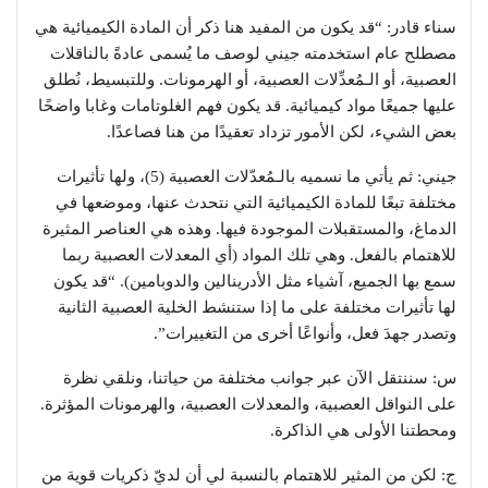
سناء قادر: “قد يكون من المفيد هنا ذكر أن المادة الكيميائية هي
مصطلح عام استخدمته جيني لوصف ما يُسمى عادةً بالناقلات
العصبية، أو الـمُعدِّلات العصبية، أو الهرمونات. وللتبسيط، نُطلق
عليها جميعًا مواد كيميائية. قد يكون فهم الغلوتامات وغابا واضحًا
بعض الشيء، لكن الأمور تزداد تعقيدًا من هنا فصاعدًا.
جيني: ثم يأتي ما نسميه بالـمُعدّلات العصبية (5)، ولها تأثيرات
مختلفة تبعًا للمادة الكيميائية التي نتحدث عنها، وموضعها في
الدماغ، والمستقبلات الموجودة فيها. وهذه هي العناصر المثيرة
للاهتمام بالفعل. وهي تلك المواد (أي المعدلات العصبية ربما
سمع بها الجميع، آشياء مثل الأدرينالين والدوبامين). “قد يكون
لها تأثيرات مختلفة على ما إذا ستنشط الخلية العصبية الثانية
وتصدر جهدَ فعل، وأنواعًا أخرى من التغييرات”.
س: سننتقل الآن عبر جوانب مختلفة من حياتنا، ونلقي نظرة
على النواقل العصبية، والمعدلات العصبية، والهرمونات المؤثرة.
ومحطتنا الأولى هي الذاكرة.
ج: لكن من المثير للاهتمام بالنسبة لي أن لديّ ذكريات قوية من