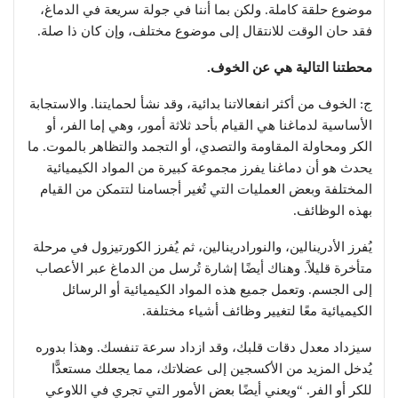
موضوع حلقة كاملة. ولكن بما أننا في جولة سريعة في الدماغ،
فقد حان الوقت للانتقال إلى موضوع مختلف، وإن كان ذا صلة.
محطتنا التالية هي عن الخوف.
ج: الخوف من أكثر انفعالاتنا بدائية، وقد نشأ لحمايتنا. والاستجابة
الأساسية لدماغنا هي القيام بأحد ثلاثة أمور، وهي إما الفر، أو
الكر ومحاولة المقاومة والتصدي، أو التجمد والتظاهر بالموت. ما
يحدث هو أن دماغنا يفرز مجموعة كبيرة من المواد الكيميائية
المختلفة وبعض العمليات التي تُغير أجسامنا لتتمكن من القيام
بهذه الوظائف.
يُفرز الأدرينالين، والنورادرينالين، ثم يُفرز الكورتيزول في مرحلة
متأخرة قليلاً. وهناك أيضًا إشارة تُرسل من الدماغ عبر الأعصاب
إلى الجسم. وتعمل جميع هذه المواد الكيميائية أو الرسائل
الكيميائية معًا لتغيير وظائف أشياء مختلفة.
سيزداد معدل دقات قلبك، وقد ازداد سرعة تنفسك. وهذا بدوره
يُدخل المزيد من الأكسجين إلى عضلاتك، مما يجعلك مستعدًّا
للكر أو الفر. “ويعني أيضًا بعض الأمور التي تجري في اللاوعي