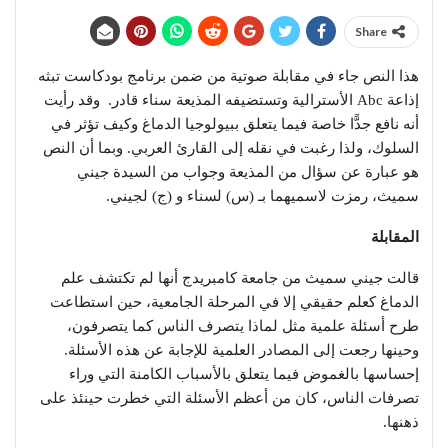
Share
هذا النص جاء في مقابلة صوتية من ضمن برنامج بودكاست تبثه
إذاعة Abc الأسترالية وتستضيفه المذيعة سناء قادر. وقد رأيت
أنه نافع جدًّا خاصة فيما يتعلق ببيولوجيا الدماغ وكيف تؤثر في
السلوك، ولذا رغبت في نقله إلى القارئ العربي. وبما أن النص
هو عبارة عن سؤال من المذيعة وجواب من السيدة جيني
سميث، رمزت لاسميهما بـ (س) لسناء و (ج) لجيني.
المقابلة
قالت جيني سميث من جامعة كامبريدج أنها لم تكتشف علم
الدماغ كعلم حقيقي إلا في المرحلة الجامعية، حين استطاعت
طرح أسئلة علمية مثل لماذا يتصرف الناس كما يتصرفون،
وحينها رجعت إلى المصادر العلمية للإجابة عن هذه الأسئلة.
إحساسها بالغموض فيما يتعلق بالأسباب الكامنة التي وراء
تصرفات الناس، كان من أعظم الأسئلة التي خطرت حينئذ على
ذهنها.