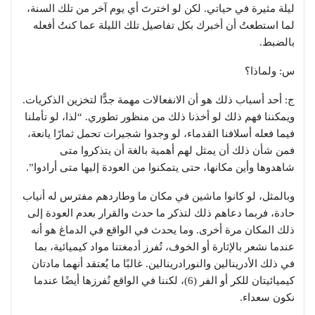
ليلة مثيرة في حياتي. لكن لو اخترتَ أي يوم آخر من تلك السنة،
لما استطعتُ أن أخبرك بكل تفاصيل تلك الليلة عما كنتُ أفعله
بالضبط.
س: ولماذا؟
ج: أحد أسباب ذلك هو أن الانفعالات مهمة جدًّا لتخزين الذكريات.
ويمكننا فهم ذلك لو أخذنا ذلك من منظور تطوري. “لذا، لو تأملنا
فيما فعله أسلافنا القدماء، لو وجدوا شجيرات تحمل ثمارًا يانعة،
فمن شأن ذلك أن يمثل لهم أهمية بالغة أن يتذكروا متى
شاهدوها وأين مكانها، حتى يتمكنوا من العودة إليها متى أرادوا”.
وبالمثل، لو كانوا ماشين في مكان ما وطاردهم مفترس له أنياب
حادة، فربما دعاهم ذلك لتذكر ما حدث والقرار بعدم العودة إلى
ذلك المكان مرة أخرى. وما يحدث في الواقع في الدماغ هو أنه
عندما نشعر بالإثارة أو الخوف، تُفرز أدمغتنا مواد كيميائية، بما
في ذلك الأدرينالين والنورادرينالين. غالبًا ما يُعتقد أنهما مادتان
كيميائيتان للكر أو الفر (6)، لكننا في الواقع نُفرزها أيضًا عندما
نكون سعداء.