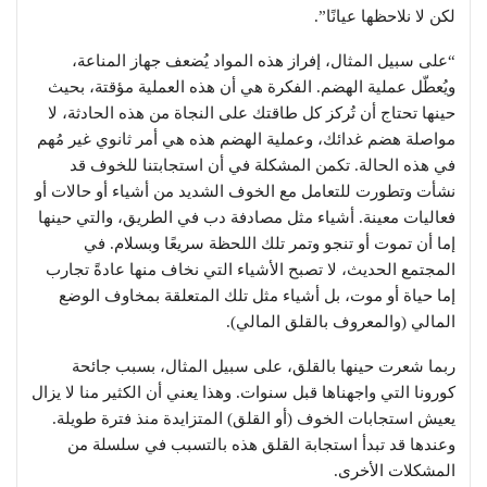
لكن لا نلاحظها عيانًا”.
“على سبيل المثال، إفراز هذه المواد يُضعف جهاز المناعة،
ويُعطّل عملية الهضم. الفكرة هي أن هذه العملية مؤقتة، بحيث
حينها تحتاج أن تُركز كل طاقتك على النجاة من هذه الحادثة، لا
مواصلة هضم غدائك، وعملية الهضم هذه هي أمر ثانوي غير مُهم
في هذه الحالة. تكمن المشكلة في أن استجابتنا للخوف قد
نشأت وتطورت للتعامل مع الخوف الشديد من أشياء أو حالات أو
فعاليات معينة. أشياء مثل مصادفة دب في الطريق، والتي حينها
إما أن تموت أو تنجو وتمر تلك اللحظة سريعًا وبسلام. في
المجتمع الحديث، لا تصبح الأشياء التي نخاف منها عادةً تجارب
إما حياة أو موت، بل أشياء مثل تلك المتعلقة بمخاوف الوضع
المالي (والمعروف بالقلق المالي).
ربما شعرت حينها بالقلق، على سبيل المثال، بسبب جائحة
كورونا التي واجهناها قبل سنوات. وهذا يعني أن الكثير منا لا يزال
يعيش استجابات الخوف (أو القلق) المتزايدة منذ فترة طويلة.
وعندها قد تبدأ استجابة القلق هذه بالتسبب في سلسلة من
المشكلات الأخرى.