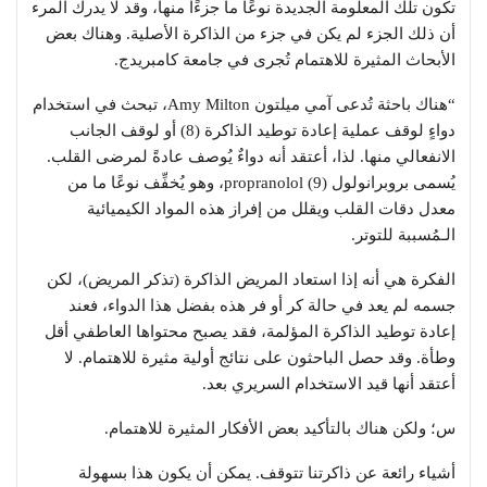
تكون تلك المعلومة الجديدة نوعًا ما جزءًا منها، وقد لا يدرك المرء
أن ذلك الجزء لم يكن في جزء من الذاكرة الأصلية. وهناك بعض
الأبحاث المثيرة للاهتمام تُجرى في جامعة كامبريدج.
“هناك باحثة تُدعى آمي ميلتون Amy Milton، تبحث في استخدام
دواءٍ لوقف عملية إعادة توطيد الذاكرة (8) أو لوقف الجانب
الانفعالي منها. لذا، أعتقد أنه دواءٌ يُوصف عادةً لمرضى القلب.
يُسمى بروبرانولول (9) propranolol، وهو يُخفِّف نوعًا ما من
معدل دقات القلب ويقلل من إفراز هذه المواد الكيميائية
الـمُسببة للتوتر.
الفكرة هي أنه إذا استعاد المريض الذاكرة (تذكر المريض)، لكن
جسمه لم يعد في حالة كر أو فر هذه بفضل هذا الدواء، فعند
إعادة توطيد الذاكرة المؤلمة، فقد يصبح محتواها العاطفي أقل
وطأة. وقد حصل الباحثون على نتائج أولية مثيرة للاهتمام. لا
أعتقد أنها قيد الاستخدام السريري بعد.
س؛ ولكن هناك بالتأكيد بعض الأفكار المثيرة للاهتمام.
أشياء رائعة عن ذاكرتنا تتوقف. يمكن أن يكون هذا بسهولة