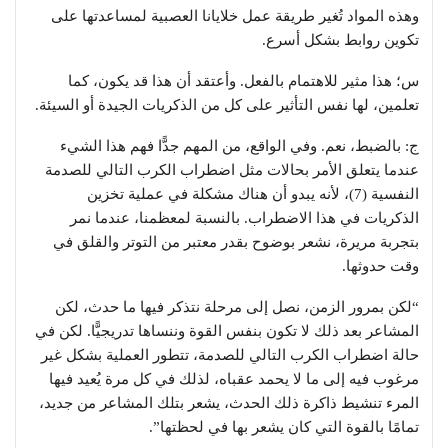
وهذه المواد تُغير طريقة عمل خلايانا العصبية لمساعدتها على
تكوين روابط بشكل أسرع.
س؛ هذا مثير للاهتمام بالفعل. وأعتقد أن هذا قد يكون، كما
تعلمين، لها نفس التأثير على كل من الذكريات الجيدة أو السيئة.
ج: بالضبط، نعم. وفي الواقع، من المهم جدًّا فهم هذا الشيء
عندما يتعلق الأمر بحالات مثل اضطراب الكرب التالي للصدمة
النفسية (7)، لأنه يبدو أن هناك مشكلة في عملية تخزين
الذكريات في هذا الاضطراب. بالنسبة لمعظمنا، عندما نمر
بتجربة مريرة، نشعر بوضوح بقدر معتبر من التوتر والقلق في
وقت حدوثها.
“لكن بمرور الزمن، نصل إلى مرحلة نتذكر فيها ما حدث، لكن
المشاعر بعد ذلك لا تكون بنفس القوة وننساها تدريجيًّا. لكن في
حالة اضطراب الكرب التالي للصدمة، تتطور العملية بشكل غير
مرغوب فيه إلى ما لا يحمد عقباه، لذلك في كل مرة يُعيد فيها
المرء تنشيط ذاكرة ذلك الحدث، يشعر بتلك المشاعر من جديد،
تمامًا بالقوة التي كان يشعر بها في لحظتها”.