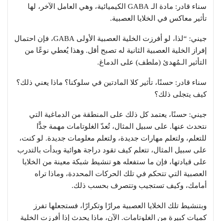
سناء قادر: مادة الـ GABA الكيميائية، وهي العامل الآخر، لها
تأثير معاكس في الخلايا العصبية.
جيني: “لذا، لو أفرزت الخلية العصبية الأولى GABA، فإن احتمال
إفراز الخلية العصبية الثانية له تصبح أقل. وهذا يُعطي نوعًا من
التأثير الـمُهدئ (ملطف) على الدماغ.
سناء قادر: حسنًا، تأثير كلا المادتين في سلوكنا؟ ماذا يعني ذلك؟
كيف يتجلى ذلك؟
جيني: حسنًا، يعتمد كل ذلك على المنطقة من الدماغية التي
نتحدث عنها. على سبيل المثال، تُعدّ الغلوتامات مهمة جدًّا
للتعلم، ولتعلم مهارات جديدة، ولتعلم معلومات جديدة. لو كنت،
على سبيل المثال، تتعلم كيف تقود دراجة هوائية وبدأت بالتدرب
على قيادتها، فإن ما ستفعله هو تنشيط شبكة معينة من الخلايا
العصبية التي تتحكم في تلك الحركات المحددة، وماذا تراه
أمامك، وكيف تستجيب وتتصرف بحسب ذلك.
وبتنشيط تلك الخلايا العصبية مرارًا وتكرارًا، فستجعلها تفرز
كميات كبيرة من الغلوتامات. الآن، ماذا يحدث إذا أفرزت الخلية