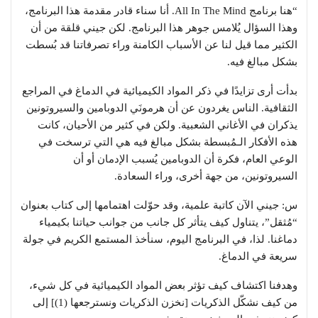
“هنا برنامج All In The Mind. أنا سناء قادر مقدمة هذا البرنامج،
وهذا السؤال يُلامس جوهر هذا البرنامج. لكن جيني قلقة من أن
الكثير مما قيل لنا عن الأسباب الكامنة وراء تصرفاتنا قد بُسطت
بشكل مبالغ فيه.
بدأت أرى تزايدًا في ذكر المواد الكيميائية في الدماغ في المراجع
الثقافية. الناس يغردون عن أن هرمونَي الدوبامين والسيروتونين
يذكران في الأغاني الشعبية. ولكن في كثير من الأحيان، كانت
هذه الأفكار الـمُبسطة بشكل مبالغ فيه هي التي ترسخت في
الوعي العام، فكرة أن الدوبامين يُسبب الإدمان أو أن
السيروتونين، من جهة أخرى، وراء السعادة.
س: جيني الآن كاتبة علمية، وقد حوّلت اهتمامها إلى كتاب بعنوان
“مُثقل”، يتناول كيف يتأثر كل جانب من جوانب حياتنا بكيمياء
دماغنا. لذا، في البرنامج اليوم، سنأخذ المستمع الكريم في جولة
سريعة في الدماغ.
وهدفنا اكتشاف كيف تؤثر بعض المواد الكيميائية في كل شيء،
من كيف نشكّل الذكريات [نخزن الذكريات ونسترجعها (1)] إلى