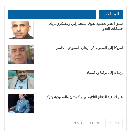
المقالات
سبق العدو بخطوة: تفوق استخباراتي وعسكري يربك
حسابات العدو
أمريكا إلى السقوط دُر.. رهان السعودي الخاسر
رسالة إلى تركيا وباكستان
عن اتفاقية الدفاع الثلاثية بين باكستان والسعودية وتركيا
NEXT
PREV
1 of 531