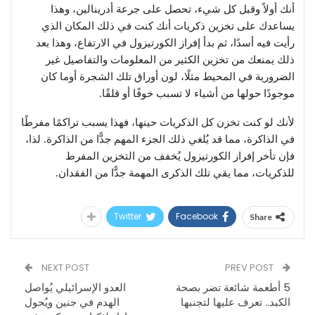
أنك أولاً وقبل كل شيء، تحصل على جرعة أدرينالين، وهذا
يساعدك على تخزين ذكريات أنك كنت في ذلك المكان الذي
رأيت فيه أسدًا، ثم بدأ إفراز الكورتيزول في الارتفاع، وهذا بعد
ذلك يمنعك من تخزين الكثير من المعلومات والتفاصيل غير
الضرورية في المحيط مثلًا، لون أوراق تلك الشجرة أوما كان
موجودًا حولها من أشياء لا تسبب خوفًا أو قلقًا.
لأنك لو كنت تخزن كل الذكريات حينها، فهذا يسبب تراكمًا مفرطًا
في الذاكرة، مما قد يُلغي ذلك الجزء المهم جدًّا من الذاكرة. لذا،
فإن تأخر إفراز الكورتيزول يُخفف من التخزين المفرط
للذكريات، مما يقي تلك الذكرى المهمة جدًّا من الفقدان.
Twitter
Facebook
Share
NEXT POST
PREV POST
5 أطعمة شائعة تضر بصحة
العدو الإسرائيلي يُواصل
الكبد.. تعرف عليها لتجنبها
الهدم في جنين ويُحول