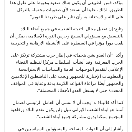
مؤكد، فمن الطبيعي أن يكون هناك صعود وهبوط على طول هذا
الطريق. لذلك، علينا أن نستعد لأي صعوبات محتملة بالتوكل
على الله والاستعانة به وأن نثابر على طريقنا القويم”.
وتابع: إن تفعيل مجال التعبئة الشعبية في جميع أنحاء البلاد،
بالتنسيق مع مسؤولي البسيج وحرس الثورة الإسلامية، يمكن أن
يلعب دورا مؤثرا في السيطرة على الأنشطة الإرهابية والتخريبية.
وأكد :”أن العدو يشن هجماته في إطار حرب مشتركة ترتكز على
الحرب المعرفية. وقد أنشأت السلطات مركزًا لتنظيم الفضاء
الإعلامي لتقديم التوجيهات العامة والسياسات الاستراتيجية
والمعلومات الإخبارية للجمهور ويجب على الناشطين الإعلاميين
والجمهور أيضًا مراعاة القواعد اللازمة بدقة وعناية في المواقف
المحددة حتى لا يستغل العدو الأخطاء المحتملة”.
كما أكد قاليباف: “يجب أن لا ننسى أن العامل الرئيسي لضمان
أمننا هو ابناء الشعب الإيراني نبيل ولن يكون تقدم البلاد ورفاهية
المجتمع ممكنا بدون مشاركة جميع أبناء الشعب”.
وأشار إلى أن القوات المسلحة والمسؤولين السياسيين في