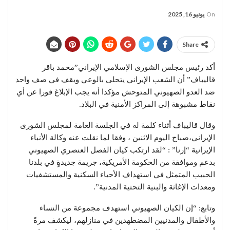
On
يونيو 16, 2025
Share
أكد رئيس مجلس الشورى الإسلامي الإيراني”محمد باقر
قاليباف” أن الشعب الإيراني يتحلى بالوعي ويقف في صف واحد
ضد العدو الصهيوني المتوحش مؤكدا أنه يجب الإبلاغ فورا عن أي
نقاط مشبوهة إلى المراكز الأمنية في البلاد.
وقال قاليباف أثناء كلمة له في الجلسة العامة لمجلس الشورى
الإيراني،صباح اليوم الاثنین ، وفقا لما نقلت عنه وكالة الأنباء
الإيرانية “إرنا” : “لقد ارتكب كيان الفصل العنصري الصهيوني
بدعم وموافقة من الحكومة الأمريكية، جريمة جديدةٍ في بلدنا
الحبيب المتمثل في استهداف الأحياء السكنية والمستشفيات
ومعدات الإغاثة والبنية التحتية المدنية”.
وتابع: “إن الكيان الصهيوني استهدف مجموعة من النساء
والأطفال والمدنيين المضطهدين في منازلهم، ليكشف مرةً