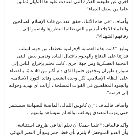
أخرى عن طبيعته القذرة التي اعتادت عليه هذا الكيان ثمانين
عاما من سفك الدماء”.
وأضاف: “في هذه الأثناء، حقق عدد من قادة الإسلام الصالحين
والعلماء الأجلاء أمنيتهم التي طالما انتظروها وانضموا إلى
رفاقهم الشهداء”.
وتابع: “كانت هذه العصابة الإجرامية تخطط، من جهة، لسلب
قدرتنا على الدفاع والهجوم باغتيال القادة وتدمير بعض البنى
التحتية العسكرية ومن جهة أخرى، كانت تحلم بإخراج الناس إلى
شوارع طهران وتحقيق حلمها الذي دام أكثر من 40 عامًا بالقضاء
على النظام الإسلامي. لكن وحدة الشعب وقائد الثورة الاسلامیة
والجنود المخلصين في القوات المسلحة ، أزالت أي تهديد وحولته
إلى فرصة”.
وأضاف قاليباف : “إن كابوس الليالي الماضية للصهاينة سيستمر
حتى يتوب المعتدي ويعاقب؛ والعالم سيشاهد بؤسهم”.
وأكد قاليباف: “علينا جميعًا أن نعلم أننا في ظروف استثنائية،
وأن العدو المتوحش لا يلتزم بأي خط أحمر ومع أن النصر النهائي