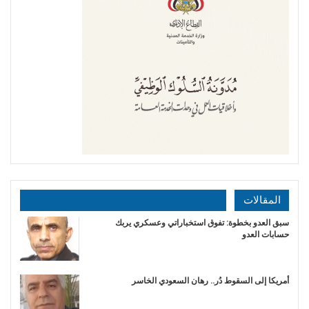
المقالات
سبق العدو بخطوة: تفوق استخباراتي وعسكري يربك
حسابات العدو
أمريكا إلى السقوط دُر.. رهان السعودي الخاسر