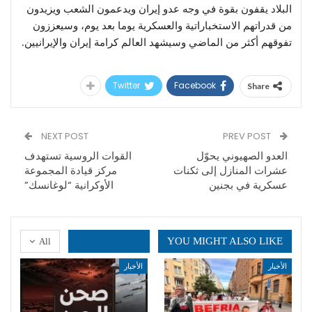
البلاد يقفون بقوة في وجه عدو إيران ويدعمون الشعب ويزيدون
من قدراتهم الاستخباراتية والعسكرية يوما بعد يوم، وسيعززون
تفوقهم أكثر من الماضي وسيشهد العالم كرامة إيران والإيرانيين.
Twitter
Facebook
Share
NEXT POST
PREV POST
العدو الصهيوني يحوّل
القوات الروسية تستهدف
عشرات المنازل إلى ثكنات
مركز قيادة المجموعة
عسكرية في بجنين
الأوكرانية “لوغانسك”
YOU MIGHT ALSO LIKE
All
الأخبار
الأخبار