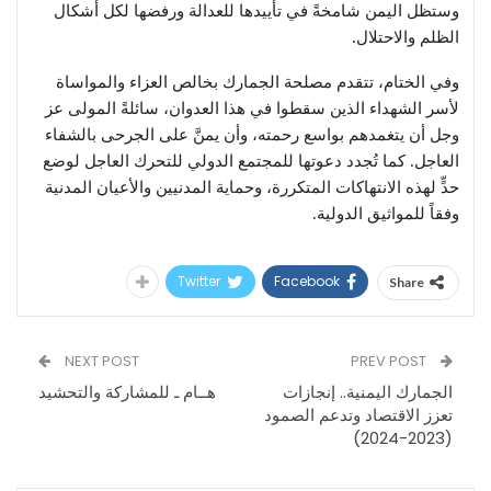
وستظل اليمن شامخةً في تأييدها للعدالة ورفضها لكل أشكال
الظلم والاحتلال.
وفي الختام، تتقدم مصلحة الجمارك بخالص العزاء والمواساة
لأسر الشهداء الذين سقطوا في هذا العدوان، سائلةً المولى عز
وجل أن يتغمدهم بواسع رحمته، وأن يمنَّ على الجرحى بالشفاء
العاجل. كما تُجدد دعوتها للمجتمع الدولي للتحرك العاجل لوضع
حدٍّ لهذه الانتهاكات المتكررة، وحماية المدنيين والأعيان المدنية
وفقاً للمواثيق الدولية.
Twitter
Facebook
Share
NEXT POST
PREV POST
الجمارك اليمنية.. إنجازات
هــام ـ للمشاركة والتحشيد
تعزز الاقتصاد وتدعم الصمود
(2023-2024)