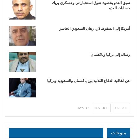
سبق العدو بخطوة: تفوق استخباراتي وعسكري يربك
حسابات العدو
أمريكا إلى السقوط دُر.. رهان السعودي الخاسر
رسالة إلى تركيا وباكستان
عن اتفاقية الدفاع الثلاثية بين باكستان والسعودية وتركيا
NEXT
PREV
1 of 531
منوعات