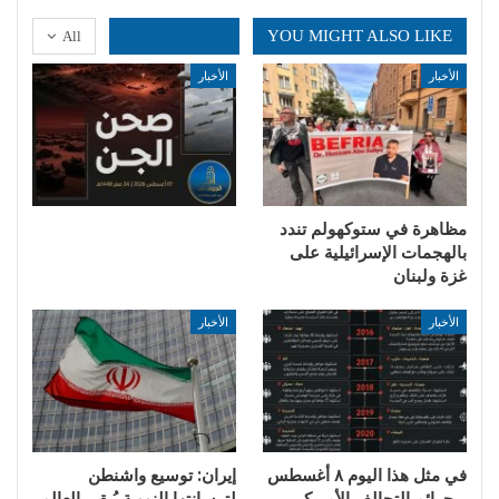
YOU MIGHT ALSO LIKE
All
الأخبار
الأخبار
مظاهرة في ستوكهولم تندد
بالهجمات الإسرائيلية على
غزة ولبنان
الأخبار
الأخبار
في مثل هذا اليوم ٨ أغسطس
إيران: توسيع واشنطن
.. جرائم التحالف الأمريكي
لترسانتها النووية يُبقي العالم