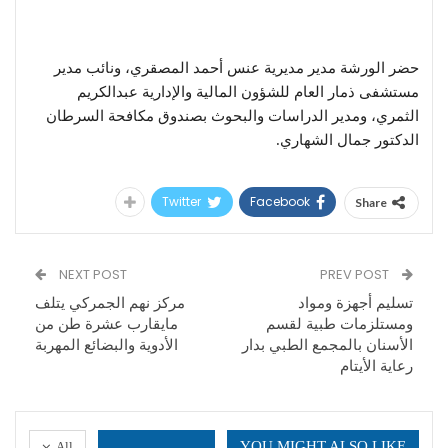
حضر الورشة مدير مديرية عنس أحمد المصقري، ونائب مدير
مستشفى ذمار العام للشؤون المالية والإدارية عبدالكريم
الثمري، ومدير الدراسات والبحوث بصندوق مكافحة السرطان
الدكتور جمال الشهاري.
Twitter
Facebook
Share
NEXT POST
PREV POST
تسليم أجهزة ومواد
مركز نهم الجمركي يتلف
ومستلزمات طبية لقسم
مايقارب عشرة طن من
الأسنان بالمجمع الطبي بدار
الأدوية والبضائع المهربة
رعاية الأيتام
YOU MIGHT ALSO LIKE
All