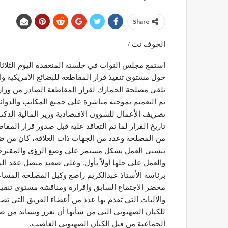
Share
الجوف نت /
استمع مجلس النواب في جلسته المنعقدة اليوم الثل
حول مستوى تنفيذ قرار المقاطعة للبضائع الأمريكية وا
تم التعميم بموجبه مباشرة على جميع المكاتب والدوائر
تصريف الأعمال للشؤون الاقتصادية وزير المالية الدك
تاريخ القرار لما تم التعاقد عليه قبل صدور قرار الم
من المصلحة وعدد من الجهات ذات العلاقة، كان من ضم
يتسنى العمل بشكل مستمر على وضع الرؤى والمقترحات
والعمل على حلها أولاً بأول. وعلى صعيد متصل عقد ال
برئاسة الأستاذ عبدالكريم راصع وكيل المصلحة المسا
محضر الاجتماع السابق وإقراره ومناقشة مستوى تنفيذ
والآليات التي تقدم بها عدد من أعضاء الفريق التي ت
للكيان الصهيوني التي من شأنها أن تعزز وتساند من ص
الجماعية من قبل الكيان الصهيوني الغاصب.