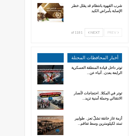
شرب القهوة بانتظام قد يقلل خطر
الإصابة بأمراض الكبد
NEXT
PREV
1 of 118
أخبار المحافظات المحتلة
توتر داخل قيادة المنطقة العسكرية
الرابعة بعدن.. أنباء عن…
توتر في المكلا.. احتجاجات لأنصار
الانتقالي وحملة أمنية تزيد…
أزمة غاز خانقة تشلّ تعز.. طوابير
تمتد لكيلومترين وسط تفاقم…