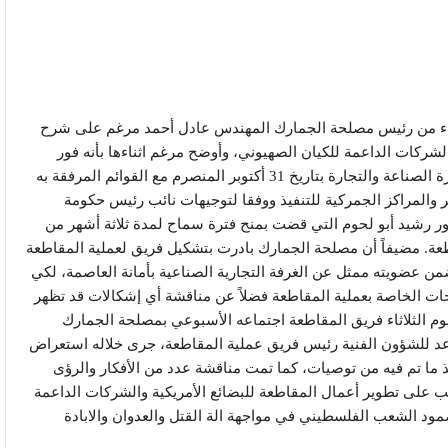
اثاء من رئيس مصلحة الجمارك المهندس عادل أحمد مرغم على شرح
لشركات الداعمة للكيان الصهيوني، وأوضح مرغم اثناءها بأنه فور
تلقي مصلحة الجمارك لقرار المقاطعة الصادر من وزارة الصناعة والتجارة بتاريخ 31 أكتوبر المنصرم مع القوائم المرفقة به
 والمراكز الجمركية للتنفيذ ووفقا لتوجيهات نائب رئيس حكومة
تور رشيد أبو لحوم التي قضت بمنح فترة سماح لمدة ثلاثة أشهر من
قاطعة. مضيفاً أن مصلحة الجمارك بادرت بتشكيل فريق لعملية المقاطعة
ن عضويته ممثل عن الغرفة التجارية الصناعية بأمانة العاصمة، لكي
 الخاصة بعملية المقاطعة فضلاً عن مناقشة أي إشكالات قد تظهر
يوم الثلاثاء فريق المقاطعة اجتماعه الأسبوعي بمصلحة الجمارك
عد للشؤون الفنية رئيس فريق عملية المقاطعة، جرى خلاله استعراض
 ما تم فيه من توصيات، كما تمت مناقشة عدد من الأفكار والرؤى
صب على تطوير أعمال المقاطعة للبضائع الأمريكية والشركات الداعمة
مود الشعب الفلسطيني في مواجهة الة القتل والعدوان والابادة