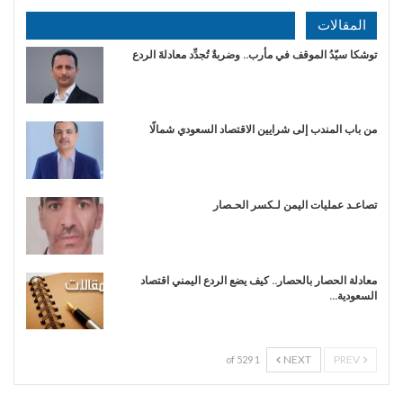
المقالات
توشكا سيّدُ الموقف في مأرب.. وضربةٌ تُجدِّد معادلةَ الردع
من باب المندب إلى شرايين الاقتصاد السعودي شمالًا
تصاعـد عمليات اليمن لـكسر الحـصار
معادلة الحصار بالحصار.. كيف يضع الردع اليمني اقتصاد
السعودية…
NEXT
PREV
1 of 529