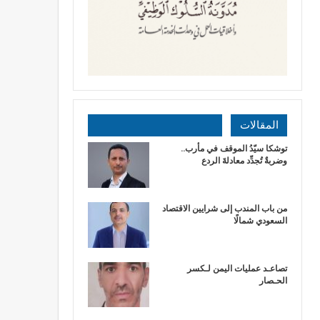
المقالات
توشكا سيّدُ الموقف في مأرب..
وضربةٌ تُجدِّد معادلةَ الردع
من باب المندب إلى شرايين الاقتصاد
السعودي شمالًا
تصاعـد عمليات اليمن لـكسر
الحـصار