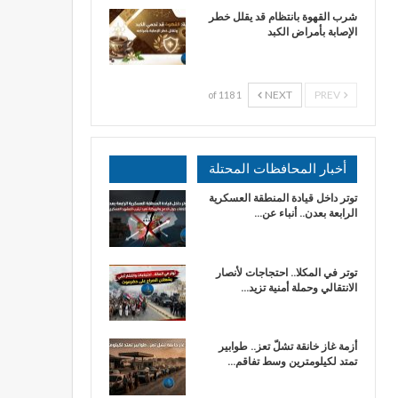
شرب القهوة بانتظام قد يقلل خطر
الإصابة بأمراض الكبد
NEXT
PREV
1 of 118
أخبار المحافظات المحتلة
توتر داخل قيادة المنطقة العسكرية
الرابعة بعدن.. أنباء عن…
توتر في المكلا.. احتجاجات لأنصار
الانتقالي وحملة أمنية تزيد…
أزمة غاز خانقة تشلّ تعز.. طوابير
تمتد لكيلومترين وسط تفاقم…