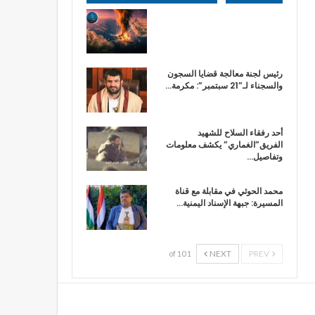
رئيس لجنة معالجة قضايا السجون
والسجناء لـ”21 سبتمبر”: مكرمة…
أحد رفقاء السلاح للشهيد
الفريق”الغماري” يكشف معلومات
وتفاصيل…
محمد الحوثي في مقابلة مع قناة
المسيرة: جبهة الإسناد اليمنية…
NEXT
PREV
1 of 10