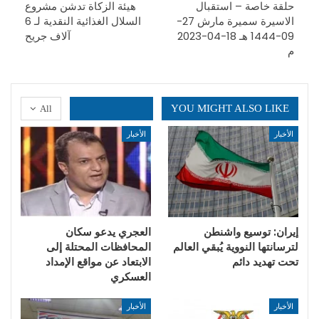
حلقة خاصة – استقبال
هيئة الزكاة تدشن مشروع
الاسيرة سميرة مارش 27-
السلال الغذائية النقدية لـ 6
09-1444 هـ 18-04-2023
آلاف جريح
م
YOU MIGHT ALSO LIKE
All
الأخبار
الأخبار
إيران: توسيع واشنطن
العجري يدعو سكان
لترسانتها النووية يُبقي العالم
المحافظات المحتلة إلى
تحت تهديد دائم
الابتعاد عن مواقع الإمداد
العسكري
الأخبار
الأخبار