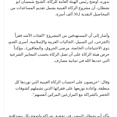
بدوره، أوضح رئيس الهيئة العامة للزكاة، الشيخ شمسان أبو
نشطان، أن مشروع الزكاة العينية يشمل تقديم المساعدات من
المحاصيل النقدية لـ30 ألف أسرة.
وأشار إلى أن المستهدفين من المشروع “الفئات الأشد فقراً
(الجرحى، ابن السبيل، الجاليات العربية والإسلامية، أسرى العدو،
ذوي الاحتياجات الخاصة، مرضى الحروق، والمعاقين).. مؤكداً
حرص هيئة الزكاة على أن تصل الزكاة بحسب المعايير الشرعية
التي حددها الله في ثمانية مصارف.
وقال: “حريصون على احتساب الزكاة العينية التي توردها كل
منطقة، وإعادة توزيعها على فقرائها الذين تشملهم كشوفات
الحصر بالشراكة مع المزارعين المزكين أنفسهم”.
وأكد أبو نشطان المضي في تحقيق شراكة واضحة بكل مصداقية