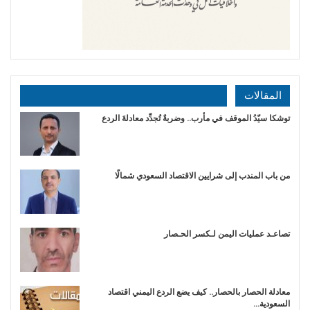
المقالات
توشكا سيّدُ الموقف في مأرب.. وضربةٌ تُجدِّد معادلةَ الردع
من باب المندب إلى شرايين الاقتصاد السعودي شمالًا
تصاعـد عمليات اليمن لـكسر الحـصار
معادلة الحصار بالحصار.. كيف يضع الردع اليمني اقتصاد
السعودية…