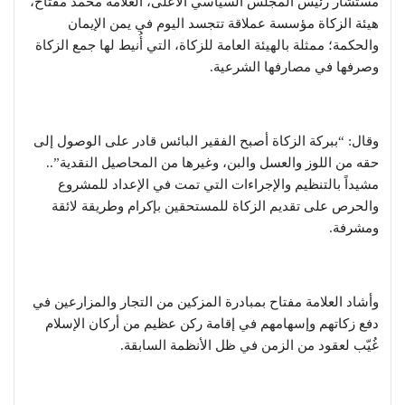
مستشار رئيس المجلس السياسي الأعلى، العلامة محمد مفتاح،
هيئة الزكاة مؤسسة عملاقة تتجسد اليوم في يمن الإيمان
والحكمة؛ ممثلة بالهيئة العامة للزكاة، التي أُنيط لها جمع الزكاة
وصرفها في مصارفها الشرعية.
وقال: “ببركة الزكاة أصبح الفقير البائس قادر على الوصول إلى
حقه من اللوز والعسل والبن، وغيرها من المحاصيل النقدية”..
مشيداً بالتنظيم والإجراءات التي تمت في الإعداد للمشروع
والحرص على تقديم الزكاة للمستحقين بإكرام وطريقة لائقة
ومشرفة.
وأشاد العلامة مفتاح بمبادرة المزكين من التجار والمزارعين في
دفع زكاتهم وإسهامهم في إقامة ركن عظيم من أركان الإسلام
غُيّب لعقود من الزمن في ظل الأنظمة السابقة.