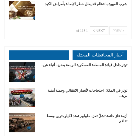
شرب القهوة بانتظام قد يقلل خطر الإصابة بأمراض الكبد
NEXT
PREV
1 of 118
أخبار المحافظات المحتلة
توتر داخل قيادة المنطقة العسكرية الرابعة بعدن.. أنباء عن…
توتر في المكلا.. احتجاجات لأنصار الانتقالي وحملة أمنية
تزيد…
أزمة غاز خانقة تشلّ تعز.. طوابير تمتد لكيلومترين وسط
تفاقم…