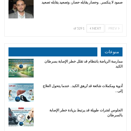
صمود لا ينكسر.. وحصار يقابله حصار، وتصعيد يقابله تصعيد
NEXT
PREV
1 of 529
منوعات
ممارسة الرياضة بانتظام قد تقلل خطر الإصابة بسرطان
الكبد
أدوية ومكملات شائعة قد تُرهق الكبد.. عندما يتحول العلاج
إلى…
الجلوس لفترات طويلة قد يرتبط بزيادة خطر الإصابة
بالسرطان