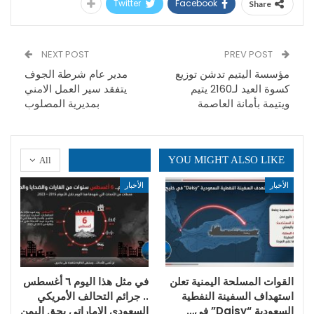
Twitter
Facebook
Share
NEXT POST
PREV POST
مؤسسة اليتيم تدشن توزيع
مدير عام شرطة الجوف
كسوة العيد لـ2160 يتيم
يتفقد سير العمل الامني
ويتيمة بأمانة العاصمة
بمديرية المصلوب
YOU MIGHT ALSO LIKE
All
الأخبار
الأخبار
القوات المسلحة اليمنية تعلن
في مثل هذا اليوم ٦ أغسطس
استهداف السفينة النفطية
.. جرائم التحالف الأمريكي
السعودية “Daisy” في…
السعودي الإماراتي بحق اليمن