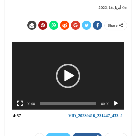
On
أبريل 16, 2023
Share
مشغل
الفيديو
00:00
00:00
4:57
VID_20230416_231447_433
1.