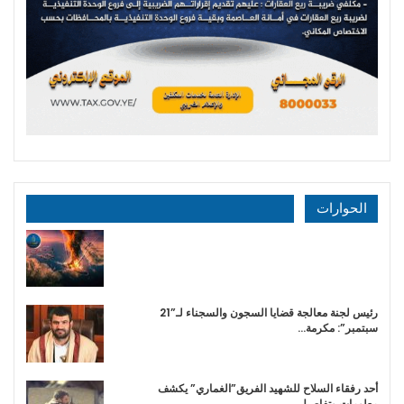
الحوارات
رئيس لجنة معالجة قضايا السجون والسجناء لـ”21
سبتمبر”: مكرمة…
أحد رفقاء السلاح للشهيد الفريق”الغماري” يكشف
معلومات وتفاصيل…