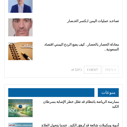
تصاعـد عمليات اليمن لـكسر الحـصار
معادلة الحصار بالحصار.. كيف يضع الردع اليمني اقتصاد
السعودية…
NEXT
PREV
1 of 529
منوعات
ممارسة الرياضة بانتظام قد تقلل خطر الإصابة بسرطان
الكبد
أدوية ومكملات شائعة قد تُرهق الكبد.. عندما يتحول العلاج