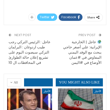
Twitter
Facebook
Share
NEXT POST
PREV POST
عاجل | الخارجية
عاجل : الرئيس التركي رجب
الإيرانية: علي أصغر خاجي
طيب اردوغان : البرلمان
يبحث مع الوفد اليمني
التركي سيصوت اليوم على
المفاوض في #عمان
تشريع إعلان حالة الطوارئ
الأوضاع في #اليمن
في المحافظات ال 10
YOU MIGHT ALSO LIKE
All
الأخبار
الأخبار