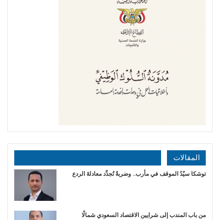
المقالات
توشكا سيّدُ الموقف في مأرب.. وضربةٌ تُجدِّد معادلةَ الردع
من باب المندب إلى شرايين الاقتصاد السعودي شمالًا