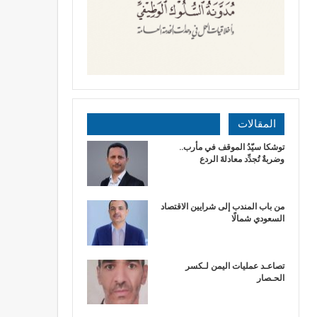
المقالات
توشكا سيّدُ الموقف في مأرب..
وضربةٌ تُجدِّد معادلةَ الردع
من باب المندب إلى شرايين الاقتصاد
السعودي شمالًا
تصاعـد عمليات اليمن لـكسر
الحـصار