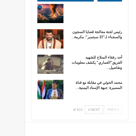
رئيس لجنة معالجة قضايا السجون
والسجناء لـ”21 سبتمبر”: مكرمة…
أحد رفقاء السلاح للشهيد
الفريق”الغماري” يكشف معلومات
وتفاصيل…
محمد الحوثي في مقابلة مع قناة
المسيرة: جبهة الإسناد اليمنية…
NEXT
PREV
1 of 10