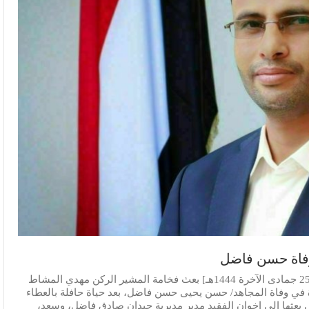
فاة حسن فاضل
#الرئيس_المشاط يعزي في وفاة حسن يحيى فاضل [25 جمادى الآخرة 1444هـ] بعث فخامة المشير الركن مهدي المشاط
في وفاة المجاهد/ حسن يحيى حسن فاضل، بعد حياة حافلة بالعطاء
 بعثها إلى إخوان الفقيد مدير مديرية حيدان صادق فاضل، وسعد،