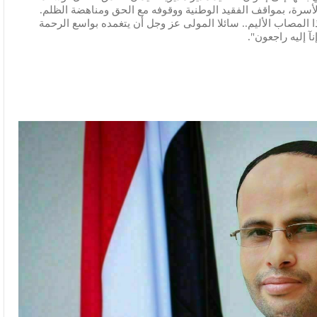
أسرة، بمواقف الفقيد الوطنية ووقوفه مع الحق ومناهضة الظلم.
 المصاب الأليم.. سائلا المولى عز وجل أن يتغمده بواسع الرحمة
نآ إليه راجعون".