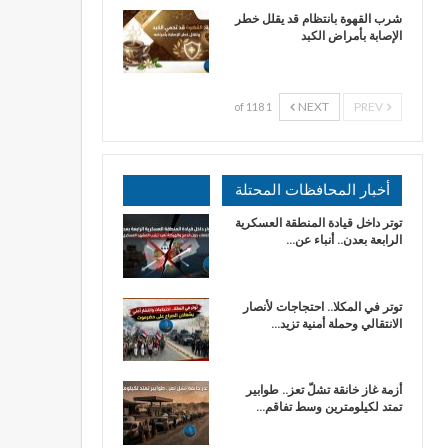
شرب القهوة بانتظام قد يقلل خطر
الإصابة بأمراض الكبد
NEXT
PREV
1 of 118
أخبار المحافظات المحتلة
توتر داخل قيادة المنطقة العسكرية
الرابعة بعدن.. أنباء عن…
توتر في المكلا.. احتجاجات لأنصار
الانتقالي وحملة أمنية تزيد…
أزمة غاز خانقة تشلّ تعز.. طوابير
تمتد لكيلومترين وسط تفاقم…