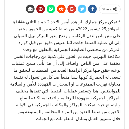
Share
* تمكن مركز جمارك الراهدة أمس الاحد 2 جماد الثاني 1444هـ
الموافق25 ديسمبر2022م من ضبط كمية من الخمور مخفيه
على متن باص لنقل الركاب. واوضح مدير المركز نبيل النميلي
إلى ان عملية الضبط جاءت اثنا تفتيش دقيق من قبل كوارد
المركز من مختصي الضابطة الجمركية بالتعاون مع وحدة
مكافحة التهريب حيث تم العثور على كمية من زجاجات الخمر
مخفية على متن الباص. واضاف إلى أن هذا يأتي ضمن عمليات
نوعيه حقق فيها مركز الراهدة العديد من الضبطيات ليحقق ما
تسعى له الجمارك كونها سدا منيعاً ضد كل من تسول له نفسة
محاولة تهريب الممنوعات او المخدرات المُهدِدة للأمن والسلامة
للمواطنيين. هذا وتستمر عمليات الضبط التي تنفذها مختلف
المراكز الجمركيه بجهودها الرقابية والتدقيقية لكافة السلع
والبضائع حيث تمكنت المراكز والمكاتب الجمركيه في الاوانة
الاخيرة من ضبط العديد من المواد المخالفة والممنوعه ومن
خلال تنسيق العمل وتبادل المعلومات مع الجهات