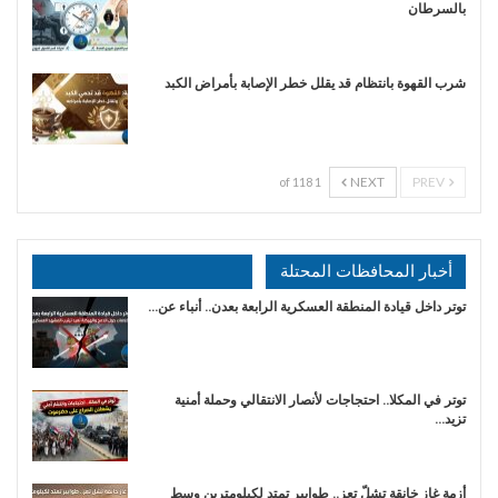
بالسرطان
شرب القهوة بانتظام قد يقلل خطر الإصابة بأمراض الكبد
NEXT
PREV
1 of 118
أخبار المحافظات المحتلة
توتر داخل قيادة المنطقة العسكرية الرابعة بعدن.. أنباء عن…
توتر في المكلا.. احتجاجات لأنصار الانتقالي وحملة أمنية
تزيد…
أزمة غاز خانقة تشلّ تعز.. طوابير تمتد لكيلومترين وسط