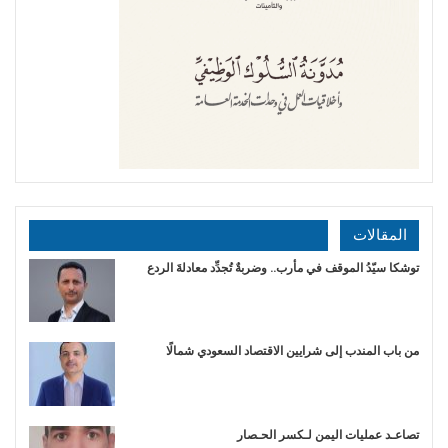
المقالات
توشكا سيّدُ الموقف في مأرب.. وضربةٌ تُجدِّد معادلةَ الردع
من باب المندب إلى شرايين الاقتصاد السعودي شمالًا
تصاعـد عمليات اليمن لـكسر الحـصار