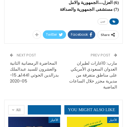
(6) العزل،،،الجمهورية والامل
(7) مستشفى الجمهورية والصداقة
عدن
Twitter
Facebook
Share
NEXT POST
PREV POST
مارب: 10غارات لطيران
المحاضرة الرمضانية الثانية
العدوان السعودي الأمريكي
والعشرون للسيد عبدالملك
على مناطق متفرقة من
بدرالدين الحوثي 1441هـ 15-
مديرية مجزر خلال الساعات
05-2020
الماضية
YOU MIGHT ALSO LIKE
All
الأخبار
الأخبار