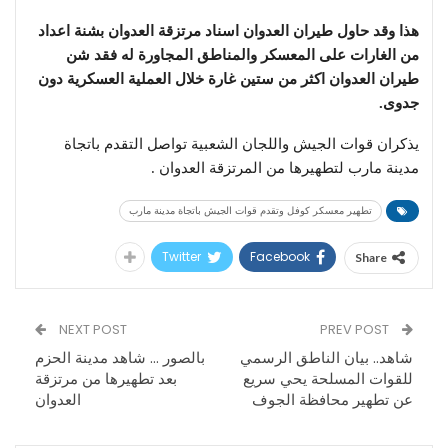
هذا وقد حاول طيران العدوان اسناد مرتزقة العدوان بشنة اعداد
من الغارات على المعسكر والمناطق المجاورة له فقد شن
طيران العدوان اكثر من ستين غارة خلال العملية العسكرية دون
جدوى.
يذكران قوات الجيش واللجان الشعبية تواصل التقدم باتجاة
مدينة مارب لتطهيرها من المرتزقة العدوان .
تطهير معسكر كوفل وتقدم قوات الجيش باتجاة مدينة مارب
Twitter
Facebook
Share
NEXT POST
PREV POST
شاهد.. بيان الناطق الرسمي
بالصور … شاهد مدينة الحزم
للقوات المسلحة يحي سريع
بعد تطهيرها من مرتزقة
عن تطهير محافظة الجوف
العدوان