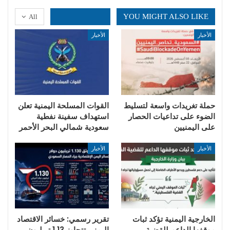
YOU MIGHT ALSO LIKE
All
الأخبار
الأخبار
حملة تغريدات واسعة لتسليط
القوات المسلحة اليمنية تعلن
الضوء على تداعيات الحصار
استهداف سفينة نفطية
على اليمنيين
سعودية شمالي البحر الأحمر
الأخبار
الأخبار
الخارجية اليمنية تؤكد ثبات
تقرير رسمي: خسائر الاقتصاد
موقفها الداعم للقضية
اليمني تتجاوز 1.13 تريليون