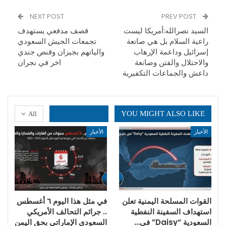
NEXT POST
PREV POST
السيد نصرالله:أمريكا ليست
قصف مدفعي يستهدف
راعية السلام بل هي صانعة
تجمعات الجيش السعودي
إسرائيل وداعمة الإرهاب
والياتهم بجيزان وقنص جندي
والاحتلال والفتن وصانعة
اخر في نجران
داعش والجماعات التكفيرية
YOU MIGHT ALSO LIKE
All
الأخبار
الأخبار
القوات المسلحة اليمنية تعلن
في مثل هذا اليوم ٦ أغسطس
استهداف السفينة النفطية
.. جرائم التحالف الأمريكي
السعودية “Daisy” في…
السعودي الإماراتي بحق اليمن