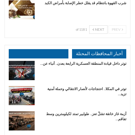
شرب القهوة بانتظام قد يقلل خطر الإصابة بأمراض الكبد
NEXT
PREV
1 of 118
أخبار المحافظات المحتلة
توتر داخل قيادة المنطقة العسكرية الرابعة بعدن.. أنباء عن…
توتر في المكلا.. احتجاجات لأنصار الانتقالي وحملة أمنية
تزيد…
أزمة غاز خانقة تشلّ تعز.. طوابير تمتد لكيلومترين وسط
تفاقم…