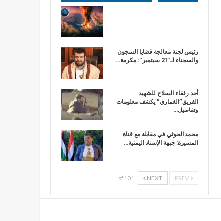
رئيس لجنة معالجة قضايا السجون
والسجناء لـ”21 سبتمبر”: مكرمة…
أحد رفقاء السلاح للشهيد
الفريق”الغماري” يكشف معلومات
وتفاصيل…
محمد الحوثي في مقابلة مع قناة
المسيرة: جبهة الإسناد اليمنية…
NEXT
PREV
1 of 10