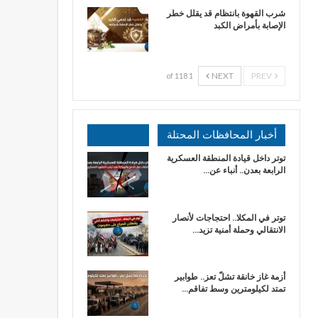
شرب القهوة بانتظام قد يقلل خطر
الإصابة بأمراض الكبد
NEXT
PREV
1 of 118
أخبار المحافظات المحتلة
توتر داخل قيادة المنطقة العسكرية
الرابعة بعدن.. أنباء عن…
توتر في المكلا.. احتجاجات لأنصار
الانتقالي وحملة أمنية تزيد…
أزمة غاز خانقة تشلّ تعز.. طوابير
تمتد لكيلومترين وسط تفاقم…