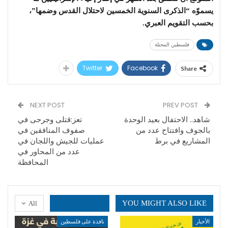
يسموّه “الذكرى السنوية الخمسين لاحتلال القدس وضمها”،
بحسب التقويم العبري.
فلسطين المحتلة
Twitter
Facebook
Share
NEXT POST
PREV POST
شاهد.. الاحتفال بعيد الوحدة
تعز:قتلى وجرحى في
بالجوف وافتتاح عدد من
صفوف المنافقين في
المشاريع في برط
عمليات للجيش واللجان في
عدد من المحاور في
المحافظة
YOU MIGHT ALSO LIKE
All
الأخبار
نافذة على فلسطين