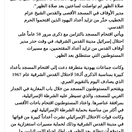
صلاة الظهر ثم تواصلت لساعتين بعد صلاة الظهر”.
مدير الأوقاف في المسجد الأقصى والقدس الشيخ عزام
الخطيب حذّر من تزايد أعداد اليهود الذين اقتحموا الحرم
القدسي.
ويأتي اقتحام المسجد بالتزامن مع ذكرى مرور 50 عاماً على
احتلال إسرائيل مدينة القدس الشرقية، في وقت حذر مدير
أوقاف القدس من تزايد أعداد المقتحمين، مع مسيرات
المستوطنين التي ستنطلق بعد الظهر.
وكانت جماعات يهودية متطرفة دعت إلى اقتحام المسجد بأعداد
كبيرة بمناسبة الذكرى ألـ50 لاحتلال القدس الشرقية عام 1967
الذي يصادف اليوم بالتقويم العبري.
ويقتحم المستوطنون المسجد من خلال باب المغاربة في الجدار
الغربي للمسجد، والذي تسيطر عليه الشرطة الإسرائيلية،
بمرافقة عناصرها. واعتاد المستوطنون اقتحام باحات الأقصى
في أكثر من مناسبة بحماية الشرطة الإسرائيلية لهم.
وكانت قوات الاحتلال الإسرائيلي نشرت أعداداً كبيرة من قواتها
في مدينة القدس الشرقية وذلك لحماية مسيرات استفزازية من
المتوقع أن تنطلق بعد الظهر في إطار إحياء الإسرائيليين ما