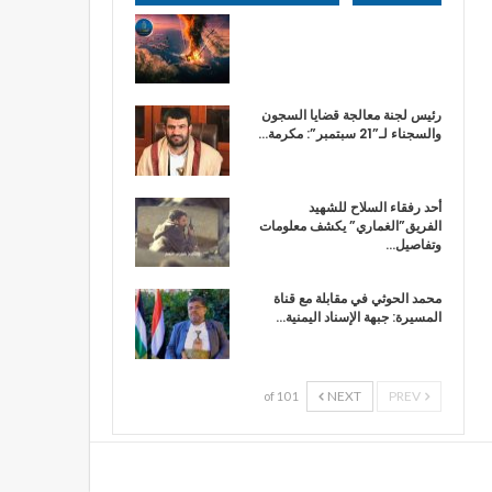
رئيس لجنة معالجة قضايا السجون
والسجناء لـ”21 سبتمبر”: مكرمة…
أحد رفقاء السلاح للشهيد
الفريق”الغماري” يكشف معلومات
وتفاصيل…
محمد الحوثي في مقابلة مع قناة
المسيرة: جبهة الإسناد اليمنية…
NEXT
PREV
1 of 10