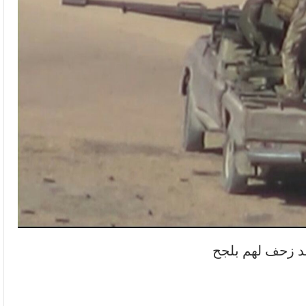
 زحف لهم بلجح