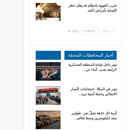
شرب القهوة بانتظام قد يقلل خطر
الإصابة بأمراض الكبد
NEXT
PREV
1 of 118
أخبار المحافظات المحتلة
توتر داخل قيادة المنطقة العسكرية
الرابعة بعدن.. أنباء عن…
توتر في المكلا.. احتجاجات لأنصار
الانتقالي وحملة أمنية تزيد…
أزمة غاز خانقة تشلّ تعز.. طوابير
تمتد لكيلومترين وسط تفاقم…