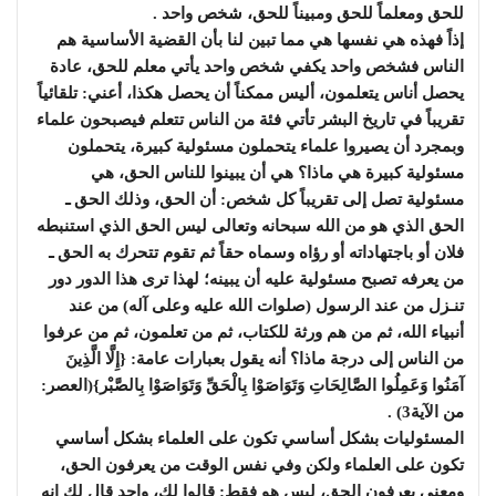
للحق ومعلماً للحق ومبيناً للحق، شخص واحد .
إذاً فهذه هي نفسها هي مما تبين لنا بأن القضية الأساسية هم
الناس فشخص واحد يكفي شخص واحد يأتي معلم للحق، عادة
يحصل أناس يتعلمون، أليس ممكناً أن يحصل هكذا، أعني: تلقائياً
تقريباً في تاريخ البشر تأتي فئة من الناس تتعلم فيصبحون علماء
وبمجرد أن يصيروا علماء يتحملون مسئولية كبيرة، يتحملون
مسئولية كبيرة هي ماذا؟ هي أن يبينوا للناس الحق، هي
مسئولية تصل إلى تقريباً كل شخص: أن الحق، وذلك الحق ـ
الحق الذي هو من الله سبحانه وتعالى ليس الحق الذي استنبطه
فلان أو باجتهاداته أو رؤاه وسماه حقاً ثم تقوم تتحرك به الحق ـ
من يعرفه تصبح مسئولية عليه أن يبينه؛ لهذا ترى هذا الدور دور
تنـزل من عند الرسول (صلوات الله عليه وعلى آله) من عند
أنبياء الله، ثم من هم ورثة للكتاب، ثم من تعلمون، ثم من عرفوا
من الناس إلى درجة ماذا؟ أنه يقول بعبارات عامة: {إِلَّا الَّذِينَ
آمَنُوا وَعَمِلُوا الصَّالِحَاتِ وَتَوَاصَوْا بِالْحَقِّ وَتَوَاصَوْا بِالصَّبْر}(العصر:
من الآية3) .
المسئوليات بشكل أساسي تكون على العلماء بشكل أساسي
تكون على العلماء ولكن وفي نفس الوقت من يعرفون الحق،
ومعنى يعرفون الحق، ليس هو فقط: قالوا لك، واحد قال لك إنه