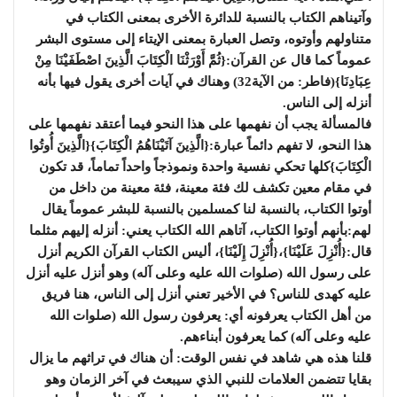
وآتيناهم الكتاب بالنسبة للدائرة الأخرى بمعنى الكتاب في
متناولهم وأوتوه، وتصل العبارة بمعنى الإيتاء إلى مستوى البشر
عموماً كما قال عن القرآن:{ثُمَّ أَوْرَثْنَا الْكِتَابَ الَّذِينَ اصْطَفَيْنَا مِنْ
عِبَادِنَا}(فاطر: من الآية32) وهناك في آيات أخرى يقول فيها بأنه
أنزله إلى الناس.
فالمسألة يجب أن نفهمها على هذا النحو فيما أعتقد نفهمها على
هذا النحو، لا تفهم دائماً عبارة:{الَّذِينَ آتَيْنَاهُمُ الْكِتَابَ}{الَّذِينَ أُوتُوا
الْكِتَابَ}كلها تحكي نفسية واحدة ونموذجاً واحداً تماماً، قد تكون
في مقام معين تكشف لك فئة معينة، فئة معينة من داخل من
أوتوا الكتاب، بالنسبة لنا كمسلمين بالنسبة للبشر عموماً يقال
لهم:بأنهم أوتوا الكتاب، آتاهم الله الكتاب يعني: أنزله إليهم مثلما
قال:{أُنْزِلَ عَلَيْنَا}،{أُنْزِلَ إِلَيْنَا}، أليس الكتاب القرآن الكريم أنزل
على رسول الله (صلوات الله عليه وعلى آله) وهو أنزل عليه أنزل
عليه كهدى للناس؟ في الأخير تعني أنزل إلى الناس، هنا فريق
من أهل الكتاب يعرفونه أي: يعرفون رسول الله (صلوات الله
عليه وعلى آله) كما يعرفون أبناءهم.
قلنا هذه هي شاهد في نفس الوقت: أن هناك في تراثهم ما يزال
بقايا تتضمن العلامات للنبي الذي سيبعث في آخر الزمان وهو