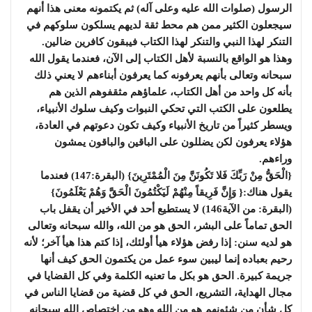
الرسول (صلوات الله عليه وعلى آله) ثم يكتمونه معنى هذا أنهم
سيجعلون الكثير ممن هم محط ثقة لديهم يسلكون سلوكهم في
التنكر لهذا النبي والتنكر لهذا الكتاب فيبقون كافرين ضالين.
وهذا هو الواقع بالنسبة لأهل الكتاب إلى الآن، فعندما يقول الله
سبحانه وتعالى بأنهم يعرفونه كما يعرفون أبناءهم لا يعني ذلك
بأنه كل واحد من أهل الكتاب، علماؤهم مثقفوهم الذين هم
يطلعون على الكتب التي تحكي النبوات وكيف سلوك الأنبياء،
ويسطر كثيراً من تاريخ الأنبياء وكيف تكون دعوتهم في العادة،
هؤلاء يعرفون لكن يضللون على الباقين والباقون يمشون
وراءهم.
{الْحَقُّ مِنْ رَبِّكَ فَلا تَكُونَنَّ مِنَ الْمُمْتَرِينَ} (البقرة:147) فعندما
يقول هناك:{ وَإِنَّ فَرِيقاً مِنْهُمْ لَيَكْتُمُونَ الْحَقَّ وَهُمْ يَعْلَمُونَ}
(البقرة: من الآية146) لا يستطيع أحد في الأخير أن يقفل باب
الحق تماماً على البشر، الحق هو من الله، والله سبحانه وتعالى
هو لديه سنن: إذا رفض هؤلاء هيأ أولئك، إذا كتم هذا هيأ آخر؛ لأنه
رحيم بعباده إنما ليبين سوء عمل من يكتمون الحق كيف أنها
جريمة كبيرة. الحق هو بكل ما تعنيه الكلمة وفي كل القضايا في
مجال الهداية، التشريع، الحق في كل قضية من قضايا الناس في
كل شأن من شئونهم هو من الله وهو من اختصاص الله سبحانه