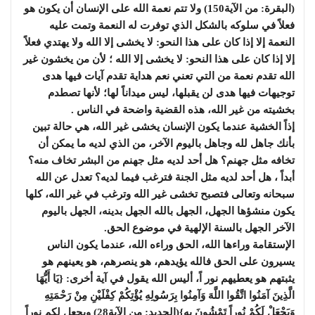
(البقرة: من الآية150) ولا تتم نعمة الله على الإنسان أن يكون هو
فعلاً في سلوكه بالشكل الذي توفرت له النعمة وتمت عليه
النعمة إلا إذا كان على هذا النحو: لا يخشى إلا الله ولا يهتدي فعلاً
إلا إذا كان على هذا النحو: لا يخشى إلا الله ؛ لأن من يخشون غير
الله تقدم نعمة من التي تعني نعم هداية تقدم آيات فيها هدى
توجيهات فيها هدى لن يقبلها، ليس ميداناً لها؛ لأنها تصطدم
بخشيته من غير الله، هذه القضية واضحة في الناس .
إذاً الخشية عندما يكون الإنسان يخشى غير الله، هي حالة تبين
بأنك جاهل لله وجاهل باليوم الآخر، من الذي لديه ما يمكن أن
تخافه مثل جهنم؟ هل أحد لديه مثل جهنم من البشر تخاف منه؟
أبداً ، هل أحد لديه مثل الجنة فترغب فيما لديه؟ تعدل عن الله
سبحانه وتعالى فتصبح تخشى غير الله وترغب في غير الله، كلها
يكون منشؤها الجهل، الجهل بالله الجهل بدينه، الجهل باليوم
الآخر الجهل بالسنة الإلهية في موضوع الحق.
الإستقامة وراءها الله، الحق وراءه الله، عندما يكون الناس
يسيرون على الحق فالله يؤيدهم، هو ينصرهم، هو يعينهم هو
يثبتهم هو يعطيهم نور اً، أليس الله يقول في آية أخرى: {يَا أَيُّهَا
الَّذِينَ آمَنُوا اتَّقُوا اللَّهَ وَآمِنُوا بِرَسُولِهِ يُؤْتِكُمْ كِفْلَيْنِ مِنْ رَحْمَتِهِ
وَيَجْعَلْ لَكُمْ نُوراً تَمْشُونَ بِهِ}(الحديد: من الآية28) ويجعل لكم نوراً