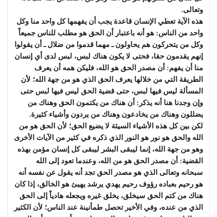
وتعالى.
هذه الآية تعطي الإنسان قاعدة يجب أن يفهمها كل واحد منا وكل
واحد من الناس: هو أنه باعتبار أن الحق هو مطلب للناس جميعاً
وكل من يتحركون هم يحاولون ـ مهما قدموا من ضلال ـ أن يقولوا
إنهم يقدمون حقا، فحتى لا يكون هناك لبس، لبس لدى أي إنسان
منا أن يفهم: أن مصدر الحق هو الله، فليكن همه أن يعرف
الطريقة التي من خلالها يعرف الحق الذي هو من جهة الله؛ لأن
المسألة ليس فيها لبس، حتى قضية الحق ليس فيها لبس حتى
وإن وجدنا هنا أنه يذكر: أن هناك من يكتمون الحق وهناك من
يضللون وهناك من يخادعون وهناك من يردون وأشياء كثيرة.
لكن بين كل هذه الأشياء السيئة لا يضيع الحق؛ لأن الحق هو من
الله والحق هو نور هو النور الذي ذكره في كثير من الآيات الأخرى
وهو من جهة الله، إنما ليبقى البشر ليبقى كل إنسان مؤمن بهذه
القضية: أن مصدر الحق هو من الله، وعندما تعود إلى الله
سبحانه وتعالى الذي هو مصدر الحق تجد أنه يقول عن نفسه أنه
هو رحيم بعباده رؤوف رحيم يهدي يرشد يهيئ هو الخالق، إذا كان
هناك من كتم الحق سيخلق، يخلق غيره ويجعله هادياً إلى الحق
الذي من عنده، وفي الأخير تحصل طمأنينة عند الناس؛ لأن الكثير