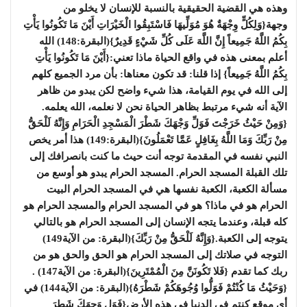
وهذه هي القضية الحقيقية بالنسبة للإنسان لا يخلو من
وجهة{وَلِكُلٍّ وِجْهَةٌ هُوَ مُوَلِّيهَا فَاسْتَبِقُوا الْخَيْرَاتِ أَيْنَ مَا تَكُونُوا يَأْتِ
بِكُمُ اللَّهُ جَمِيعاً إِنَّ اللَّهَ عَلَى كُلِّ شَيْءٍ قَدِيرٌ}(البقرة:148) الله
أعلم بمعنى هذه في واقع الحياة ماذا تعني:{أَيْنَ مَا تَكُونُوا يَأْتِ
بِكُمُ اللَّهُ جَمِيعاً} إذا قلنا: قد تكون معناها: بأن مرد الجميع كلهم
إلى الله في يوم القيامة، هذا شيء واضح لكن يبدو من ظاهر
الآية أنه شيء مرتبط بظاهر الحياة نحن لا نعلمه، الله يعلمه.
{وَمِنْ حَيْثُ خَرَجْتَ فَوَلِّ وَجْهَكَ شَطْرَ الْمَسْجِدِ الْحَرَامِ وَإِنَّهُ لَلْحَقُّ
مِنْ رَبِّكَ وَمَا اللَّهُ بِغَافِلٍ عَمَّا تَعْمَلُونَ}(البقرة:149) هذا أمر يخص
النبي نفسه في المقدمة توجه أنت حيث ما كنت بانصرافك إلى
تلك القبلة المسجد الحرام. المسجد الحرام يبدو هو أوسع من
مسألة الكعبة، الكعبة نفسها هي في المسجد الحرام البيت
الحرام هو في ماذا؟ هو في المسجد الحرام والمسجد الحرام هو
كله قبلة، وعندما يتجه الإنسان إلى المسجد الحرام هو بالتالي
يتوجه إلى الكعبة.{وَإِنَّهُ لَلْحَقُّ مِنْ رَبِّكَ}(البقرة: من الآية149)
التوجه في صلاتك إلى المسجد الحرام هو الحق والحق هو من
ربك كما تقدم {فَلا تَكُونَنَّ مِنَ الْمُمْتَرِينَ}(البقرة: من الآية147) .
{وَحَيْثُ مَا كُنْتُمْ فَوَلُّوا وُجُوهَكُمْ شَطْرَهُ}(البقرة: من الآية144) في
أي موقع كنتم في الدنيا في هذه الأرض{فَوَلِ وَجهَكَ شَطرَ