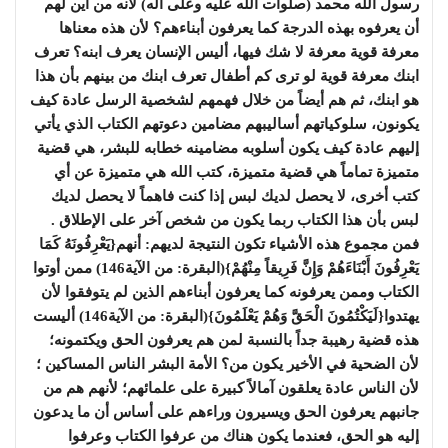
رسول الله محمد (صلوات الله عليه وعلى آله) لأنه من أين لهم
أن يعرفوه بهذه الدرجة كما يعرفون أبناءهم؟ لأن هذه معناها
معرفة قوية معرفة لا شك فيها، أليس الإنسان يعرف ابنه؟ تعرف
ابنك معرفة قوية لو ترى كم أطفال تعرف ابنك من بينهم بأن هذا
هو ابنك، ثم هم أيضاً من خلال فهمهم لشخصية الرسل عادة كيف
يكونون، سلوكياتهم أساليبهم مضامين دعوتهم الكتاب الذي يأتي
إليهم عادة كيف يكون أسلوبه مضامينه خطابه للبشر، هي قضية
متميزة تماماً هي قضية متميزة، كتب الله هي متميزة عن أي
كتب أخرى، لا يحصل لديك لبس إذا كنت فاهماً لا يحصل لديك
لبس بأن هذا الكتاب ربما يكون من شخص آخر على الإطلاق .
فمن مجموع هذه الأشياء تكون النتيجة لديهم: أنهم{يَعْرِفُونَهُ كَمَا
يَعْرِفُونَ أَبْنَاءَهُمْ وَإِنَّ فَرِيقاً مِنْهُمْ}(البقرة: من الآية146) ممن أوتوا
الكتاب وممن يعرفونه كما يعرفون أبناءهم الذين لم يتوفقوا لأن
يهتدوا{لَيَكْتُمُونَ الْحَقَّ وَهُمْ يَعْلَمُونَ}(البقرة: من الآية146) أليست
هذه قضية رهيبة جداً بالنسبة لمن هم يعرفون الحق ويكتمونه؛
لأن الضحية في الأخير يكون من؟ الأمة البشر الناس المساكين ؛
لأن الناس عادة يعلقون آمالاً كبيرة على علمائهم؛ لأنهم هم من
جانبهم يعرفون الحق ويسيرون وراءهم على أساس أن ما يدعون
إليه هو الحق، فعندما يكون هناك من عرفوا الكتاب وعرفوا