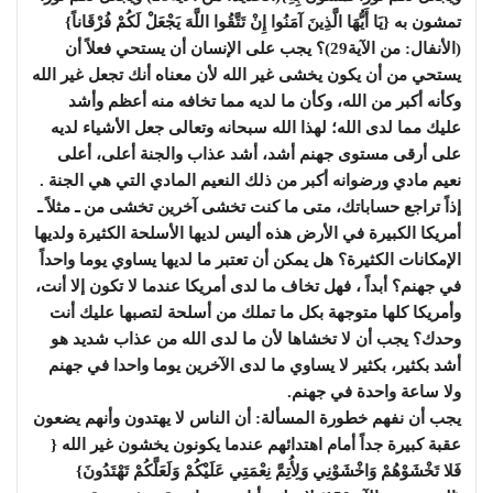
تمشون به {يَا أَيُّهَا الَّذِينَ آمَنُوا إِنْ تَتَّقُوا اللَّهَ يَجْعَلْ لَكُمْ فُرْقَاناً}
(الأنفال: من الآية29)؟ يجب على الإنسان أن يستحي فعلاً أن
يستحي من أن يكون يخشى غير الله لأن معناه أنك تجعل غير الله
وكأنه أكبر من الله، وكأن ما لديه مما تخافه منه أعظم وأشد
عليك مما لدى الله؛ لهذا الله سبحانه وتعالى جعل الأشياء لديه
على أرقى مستوى جهنم أشد، أشد عذاب والجنة أعلى، أعلى
نعيم مادي ورضوانه أكبر من ذلك النعيم المادي التي هي الجنة .
إذاً تراجع حساباتك، متى ما كنت تخشى آخرين تخشى من ـ مثلاً ـ
أمريكا الكبيرة في الأرض هذه أليس لديها الأسلحة الكثيرة ولديها
الإمكانات الكثيرة؟ هل يمكن أن تعتبر ما لديها يساوي يوما واحداً
في جهنم؟ أبداً ، فهل تخاف ما لدى أمريكا عندما لا تكون إلا أنت،
وأمريكا كلها متوجهة بكل ما تملك من أسلحة لتصبها عليك أنت
وحدك؟ يجب أن لا تخشاها لأن ما لدى الله من عذاب شديد هو
أشد بكثير، بكثير لا يساوي ما لدى الآخرين يوما واحدا في جهنم
ولا ساعة واحدة في جهنم.
يجب أن نفهم خطورة المسألة: أن الناس لا يهتدون وأنهم يضعون
عقبة كبيرة جداً أمام اهتدائهم عندما يكونون يخشون غير الله {
فَلا تَخْشَوْهُمْ وَاخْشَوْنِي وَلِأُتِمَّ نِعْمَتِي عَلَيْكُمْ وَلَعَلَّكُمْ تَهْتَدُونَ}