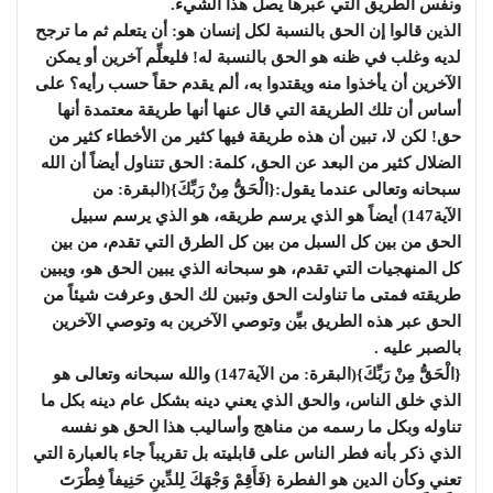
ونفس الطريق التي عبرها يصل هذا الشيء.
الذين قالوا إن الحق بالنسبة لكل إنسان هو: أن يتعلم ثم ما ترجح
لديه وغلب في ظنه هو الحق بالنسبة له! فليعلِّم آخرين أو يمكن
الآخرين أن يأخذوا منه ويقتدوا به، ألم يقدم حقاً حسب رأيه؟ على
أساس أن تلك الطريقة التي قال عنها أنها طريقة معتمدة أنها
حق! لكن لا، تبين أن هذه طريقة فيها كثير من الأخطاء كثير من
الضلال كثير من البعد عن الحق، كلمة: الحق تتناول أيضاً أن الله
سبحانه وتعالى عندما يقول:{الْحَقُّ مِنْ رَبِّكَ}(البقرة: من
الآية147) أيضاً هو الذي يرسم طريقه، هو الذي يرسم سبيل
الحق من بين كل السبل من بين كل الطرق التي تقدم، من بين
كل المنهجيات التي تقدم، هو سبحانه الذي يبين الحق هو، ويبين
طريقته فمتى ما تناولت الحق وتبين لك الحق وعرفت شيئاً من
الحق عبر هذه الطريق بيِّن وتوصي الآخرين به وتوصي الآخرين
بالصبر عليه .
{الْحَقُّ مِنْ رَبِّكَ}(البقرة: من الآية147) والله سبحانه وتعالى هو
الذي خلق الناس، والحق الذي يعني دينه بشكل عام دينه بكل ما
تناوله وبكل ما رسمه من مناهج وأساليب هذا الحق هو نفسه
الذي ذكر بأنه فطر الناس على قابليته بل تقريباً جاء بالعبارة التي
تعني وكأن الدين هو الفطرة {فَأَقِمْ وَجْهَكَ لِلدِّينِ حَنِيفاً فِطْرَتَ