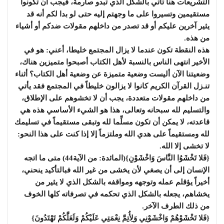
التشريعات هنا تأتي بالشكل الذي تبدو صارمة، فيجب أن تكونوا
مستقيمين وتسيروا على ما وجهتم إليه حتى لو بدا لكم أنه قد
يثير آخرين عليكم أو قد تصدر من داخلهم مقولات ضدكم أو أشياء
من هذه.
هذه النقطة تكون عندما لا يزال المجتمع خليطا، أعني: هو في
الأخير انتهى الناس بالنسبة لأهل الكتاب أصبحوا متميزين هناك،
وضعيتنا الآن أليست وضعية متميزة عن وضعية أهل الكتاب؟ أثناء
تنـزل القرآن الكريم كانوا لا يزالون خليطاً في المجتمع فقد يأتي
من داخلهم مقولات متعددة، يجب أن لا تخشوهم على الإطلاق،
والتسليم لله سبحانه وتعالى، هذا هو الشيء الأساسي هذه هي
قاعدته، لا يمكن أن تكون مسلِّما لله وتبقى مستقيماً في تسليمك
لله ومستقيماً على هدي الله وملتزماً إلا إذا كنت على هذا النحو:
لا تخشى إلا الله.
{فَلا تَخْشَوُا النَّاسَ وَاخْشَوْنِ}(المائدة: من الآية44) متى ما اتجه
الإنسان إلى أن يصغي لأن يخشى من غير الله فبالتأكيد ينحني،
أخيراً يؤقلم عمله وتوجهه ومواقفه بالشكل الذي لا يثير من
يخشاهم، يجعله بالشكل الذي تحكمه في تصرفاته كلها الخوف
من ذلك الطرف الآخر.
{فَلا تَخْشَوْهُمْ وَاخْشَوْنِي وَلِأُتِمَّ نِعْمَتِي عَلَيْكُمْ وَلَعَلَّكُمْ تَهْتَدُونَ}