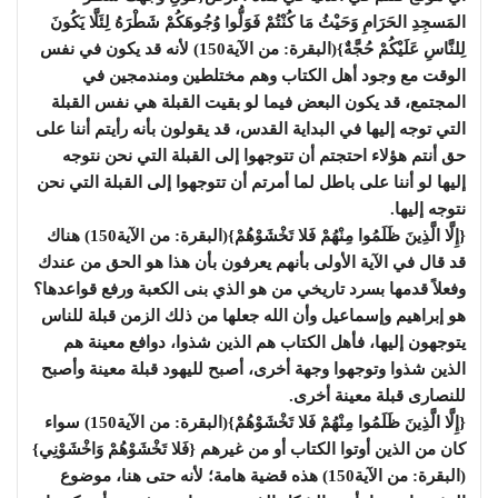
المَسجِدِ الحَرَامِ وَحَيْثُ مَا كُنْتُمْ فَوَلُّوا وُجُوهَكُمْ شَطْرَهُ لِئَلَّا يَكُونَ
لِلنَّاسِ عَلَيْكُمْ حُجَّةٌ}(البقرة: من الآية150) لأنه قد يكون في نفس
الوقت مع وجود أهل الكتاب وهم مختلطين ومندمجين في
المجتمع، قد يكون البعض فيما لو بقيت القبلة هي نفس القبلة
التي توجه إليها في البداية القدس، قد يقولون بأنه رأيتم أننا على
حق أنتم هؤلاء احتجتم أن تتوجهوا إلى القبلة التي نحن نتوجه
إليها لو أننا على باطل لما أمرتم أن تتوجهوا إلى القبلة التي نحن
نتوجه إليها.
{إِلَّا الَّذِينَ ظَلَمُوا مِنْهُمْ فَلا تَخْشَوْهُمْ}(البقرة: من الآية150) هناك
قد قال في الآية الأولى بأنهم يعرفون بأن هذا هو الحق من عندك
وفعلاً قدمها بسرد تاريخي من هو الذي بنى الكعبة ورفع قواعدها؟
هو إبراهيم وإسماعيل وأن الله جعلها من ذلك الزمن قبلة للناس
يتوجهون إليها، فأهل الكتاب هم الذين شذوا، دوافع معينة هم
الذين شذوا وتوجهوا وجهة أخرى، أصبح لليهود قبلة معينة وأصبح
للنصارى قبلة معينة أخرى.
{إِلَّا الَّذِينَ ظَلَمُوا مِنْهُمْ فَلا تَخْشَوْهُمْ}(البقرة: من الآية150) سواء
كان من الذين أوتوا الكتاب أو من غيرهم {فَلا تَخْشَوْهُمْ وَاخْشَوْنِي}
(البقرة: من الآية150) هذه قضية هامة؛ لأنه حتى هنا، موضوع