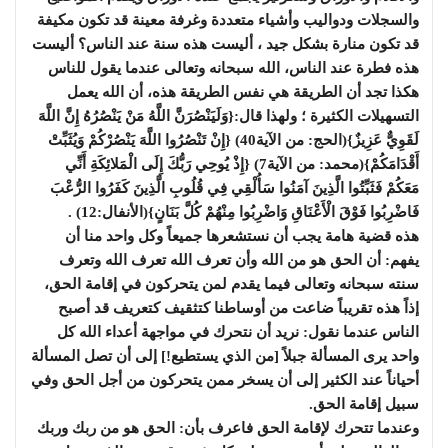
والسجلات ودواليب وأشياء متعددة وغرفة معينة قد تكون مكيفة
قد تكون منارة بشكل جيد ، أليست هذه سنة عند الناس؟ أليست
هذه فطرة عند الناس، الله سبحانه وتعالى عندما يقول للناس
هكذا تجد أن الطريقة هي نفس الطريقة هذه، أن الله يعمل
التسهيلات الكثيرة ؛ ولهذا قال:{وَلَيَنْصُرَنَّ اللَّهُ مَنْ يَنْصُرُهُ إِنَّ اللَّهَ
لَقَوِيٌّ عَزِيزٌ}(الحج: من الآية40) {إِنْ تَنْصُرُوا اللَّهَ يَنْصُرْكُمْ وَيُثَبِّتْ
أَقْدَامَكُمْ}(محمد: من الآية7) {إِذْ يُوحِي رَبُّكَ إِلَى الْمَلائِكَةِ أَنِّي
مَعَكُمْ فَثَبِّتُوا الَّذِينَ آمَنُوا سَأُلْقِي فِي قُلُوبِ الَّذِينَ كَفَرُوا الرُّعْبَ
فَاضْرِبُوا فَوْقَ الْأَعْنَاقِ وَاضْرِبُوا مِنْهُمْ كُلَّ بَنَانٍ}(الأنفال:12) .
هذه قضية هامة يجب أن نستشعرها جميعاً وكل واحد منا أن
يفهم: أن الحق هو من الله وأن تعرف الله تعرف الله وتعرف
سنته سبحانه وتعالى فيما يقدم لمن يتحركون في إقامة الحق،
إذاً هذه تقريباً ضاعت من أوساطنا كتثقيف كتعريف قد أصبح
الناس عندما نقول: نريد أن نتحرك في مواجهة أعداء الله كل
واحد يرى المسألة جبلاً [من الذي يستطيع!] إلى أن تصل المسألة
أحياناً عند الكثير إلى أن يسخر ممن يتحركون من أجل الحق وفي
سبيل إقامة الحق.
وعندما تتحرك لإقامة الحق فاعرف بأن: الحق هو من ربك وربك