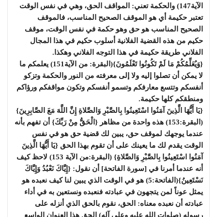
الآية147) والحكمة تعني: المواقف الحق، وهي في نفس الوقت
تعتبر حكيمة أي هو الموقف الصحيح المناسب، فالموقف
الصحيح المناسب هو حق وهو حكمة في نفس الوقت، موقف
حكيم من هذه القضية الفلانية أسلوب حكيم في هذا المجال
الفلاني طريقة حكيمة في هذا التوجه الفلاني وهكذا.
{وَيُعَلِّمُكُمْ مَا لَمْ تَكُونُوا تَعْلَمُونَ}(البقرة: من الآية151) يعلمكم ما
لا يمكن أن تصلوا إليه ولا إلى معرفته من النور والحكمة وتزكو
أنفسكم وتتسع معارفكم وتسمو أنفسكم وتكون مواقفكم ورؤاكم
ومنطقكم كلها حكيمة.
{يَا أَيُّهَا الَّذِينَ آمَنُوا اسْتَعِينُوا بِالصَّبْرِ وَالصَّلاةِ إِنَّ اللَّهَ مَعَ الصَّابِرِينَ}
(البقرة:153) هذه واحدة من مظاهر {الْحَقُّ مِنْ رَبِّكَ} أن تفهم بأنه
عندما يوجهك لموقف حق، يبين لك قضية حق هو في نفس
الوقت يقدم لك ما يعينك على أن تقوم بهذا الحق {يَا أَيُّهَا الَّذِينَ
آمَنُوا اسْتَعِينُوا بِالصَّبْرِ وَالصَّلاةِ} (البقرة:من الآية 153) لاحظ كيف
أنه عندما أمرنا في [سورة الفاتحة] أن نقول: {إِيَّاكَ نَعْبُدُ وَإِيَّاكَ
نَسْتَعِينُ}(الفاتحة:5) هو في الوقت الذي يبين لنا كيف نعبده هو
يمثل عوناً لمن يتجهون في عبادته فنعبده ونستعين به في أداء
عبادته أن نعبده معناه: الحق، نقوم بالحق الذي أنزله على
رسوله (صلوات الله عليه وعلى آله) الحق هذا العنوان الواسع