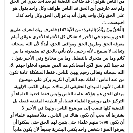
من الناس يقولون: قد ضاعت القضية لم يعد أحد يدري أين الحق
ولم نعد عارفين أين الحق قد الناس طوائف وكل واحد يقول هو
على الحق وكل واحد يقول أنه يدعو إلى الحق وكل واحد كذا..
اختبصت…!.
{الْحَقُّ مِنْ رَبِّكَ}(البقرة: من الآية147) فاعرف ربك لتعرف طريق
الحق وستجد في الأخير لا تشكل كل الأشياء الأخرى عوائق أمام
معرفة الحق وطريق الحق ومواقف الحق، أبداً؛ لأن الله سبحانه
وتعالى لا يسمح ـ لأنه رحيم ـ بأن يأتي بالحق ثم يضيعونه ما بين
كاتم وما بين متحرك بالتضليل وما بين مخادع وفي الأخير يقول:
قد جينا لكم بحق لكن أصحابكم هم الذين ضيعوه ادخلوا جهنم .لا،
الله سبحانه وتعالى رحيم يهيئ للناس، فقط المشكلة عادة تكون
من عند الناس ؛ لذلك تجد القرآن الكريم يركز على موضوع
الناس؛ لأنهم الميدان الحقيقي للرسالات ميدان الكتب الإلهية،
ميدان الحق هم هؤلاء، عامة الناس وليس فقط قضية العلماء أو
التركيز على موضوع العلماء فقط، أو الطبقة المثقفة فقط، بل
القضية كلها تنصب إلى موضوع الناس، ولهذا في الأخير لا
يشترط أنه يجب أن يكون هناك في الناس ـ مثلاً نصفهم علماء أو
أن يكون 90% منهم علماء حتى يتبين لهم الحق حتى يمكنوا أن
يعرفوا الحق! شخص واحد يكفي البشرية جميعاً لأن يكون هادياً