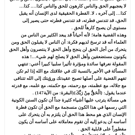
لا يعجبهم الحق والناس كارهون للحق والناس كذا…. كذا…
كذا… إلى آخره ، لا. الفطرة الحقيقية لدى الإنسان أنه يقبل
الحق، قد تتدنس فطرته، قد تتدنس فطرته حتى يصير إلى
مستوى أن يصبح كارهاً للحق .
وهذه القضية هامة؛ لأنه أحياناً قد يبعد الكثير من الناس من
العلماء أنه قد ترسخ لديهم فكرة: أن الناس لا يقبلون الحق ومن
يتحرك من أجل الحق لن ينجح وأهل الحق لا ينتصرون وأهل الحق
يكونون مستضعفين وأهل الحق لا يصلح لهم شيء…! هذه
المقولة نعرفها سائدة ومؤثرة تأثيرا سلبيا كبيرا أعني: تنتهي
المسألة في الأخير بالنسبة لك في علاقتك مع الله إذا لم تكن
تفهم القضية على أصلها تصبح عقيدتك ورؤيتك إلى الله تتنافى
مع جلاله، مع عظمته، مع رحمته، مع حكمته، مع علمه، مع قدرته
عندما يقول: {الْحَقُّ مِنْ رَبِّكَ}(البقرة: من الآية147) .
هي مسألة يترتب عليها أشياء كثيرة جداً أن تكون السنن الكونية
التي رسمها في هذا الكون منسجمة مع الحق أن تكون فطرة
الإنسان الذي هو محط هذا الحق أن يلتزم به أن يتحرك على
أساسه أن يدعو إليه أن تقوم معاملاته على أساسه أن يكون
مفطوراً على قابلية الحق .