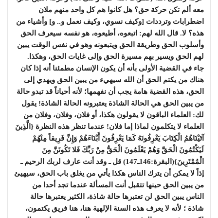
معه ألم تكن حركة حق؟ هل كانوا هم كل واحد منهم ملان
اضطرابات وترددات [وكيف نسوي، وكيف نعمل و.. و] وأشياء من
هذه؟ لا. قال الله لهم: اتبعوه، أطيعوه، هو نفسه سيعرف الحق
وأسلوب الحق وطريقة الحق ويتبعونه وهو في نفس الوقت يبين
لهم الحق ويسير بهم مسيرة الحق وإلى غايات الحق، وهكذا.
جاء في القضية الأولى بأنه أن يكون الإنسان مطمئنا أنه إذا كان
هناك من يكتم الحق أن الله سيهيء من يبين الحق ويهدي إلى
الحق، هذه القضية هامة يجب أن نفهمها؛ لأنه أحياناً قد تبدو حالة
من يبين الحق هي الحالة الشاذة يعتبرونه الحالة الشاذة! يقول
لك: العلماء الباقون لا يقولون هكذا، أو فلان، وفلان، وفلان من
العلماء لا يتكلمون لماذا إما فلان! عندما تنظر هذه النظرة {الَّذِينَ
آتَيْنَاهُمُ الْكِتَابَ يَعْرِفُونَهُ كَمَا يَعْرِفُونَ أَبْنَاءَهُمْ وَإِنَّ فَرِيقاً مِنْهُمْ
لَيَكْتُمُونَ الْحَقَّ وَهُمْ يَعْلَمُونَ الْحَقُّ مِنْ رَبِّكَ فَلا تَكُونَنَّ مِنَ
الْمُمْتَرِينَ}(البقرة:146ـ147) قل ـ وقد أنت عارف لربك الرحيم ـ
إذاً لا يمكن أن يترك الناس هكذا يأتي من يغلق باب الحق، سيهيئ
من يبين الحق حينها تتقبل أنت المسألة عندما تجد أحدا من
الناس يبين الحق لن تعتبرها حالة شاذة، الكثير يعتبرها حالة
شاذة ؛ لأنه لا يعرف هذه السنة الإلهية هنا، هنا فريق يكتمون،