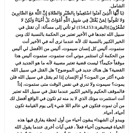
الشامل.
{يَا أَيُّهَا الَّذِينَ آمَنُوا اسْتَعِينُوا بِالصَّبْرِ وَالصَّلاةِ إِنَّ اللَّهَ مَعَ الصَّابِرِينَ
وَلا تَقُولُوا لِمَنْ يُقْتَلُ فِي سَبِيلِ اللَّهِ أَمْوَاتٌ بَلْ أَحْيَاءٌ وَلَكِنْ لا
تَشْعُرُونَ}(البقرة:153ـ154) لو تأتي إلى مسألة: أن تقتل في
سبيل الله تجدها في الأخير تعتبر من الحكمة بالنسبة لك ومن
الخير الكبير بالنسبة لك لأنه عندما ترى أنه في الأخير أنت
ستموت، أليس كل إنسان سيموت، أليس من الأفضل لي أليس
من الحكمة أن استثمر موتي أنت ستموت، ستموت أليس هذا
موقفاً حكيماً؟ ليست قضية تعتبر مصيبة لأنه ما هو الجديد في
القضية؟ هل هناك جديد في الموضوع؟ هل القتل في سبيل الله
شيء أكثر من الموت؟ أو الإنسان إذا لم يقتل في سبيل الله فلن
يموت؟ سيموت ولا تدري في نفس الوقت متى ستموت، إذاً
فالموقف الحكيم والخير الكبير عندما تقتل في سبيل الله تعتبر
أنت استثمرت موتك الذي لا بد منه ثم تكون في الواقع أفضل لك
من أن تموت فتكون في عالم اللا شيء إلى يوم القيامة تكون
أحياء، أحياء.
ويبدو أن الشهداء يبقون أحياء من أول لحظة يفارق فيها هذه
الحياة فيصبحون أحياء فعلاً ، ففي آيات أخرى عندما يقول الله