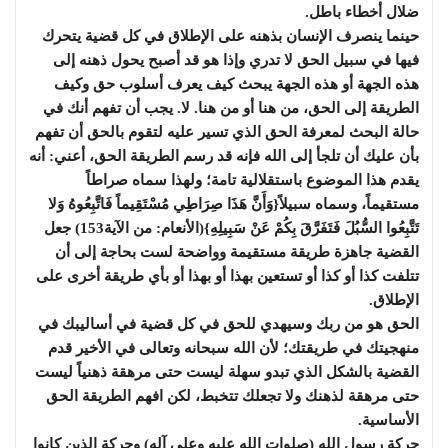
ضلال أخطاء باطل.
حينما ينصرف الإنسان بذهنه على الإطلاق في كل قضية يتحرك
فيها في سبيل الحق لا تدري وإذا هو قد أصبح يحول ذهنه إلى
هذه الجهة أو هذه الجهة يبحث كيف يعرف أسلوب حق وكيف
الطريقة إلى الحق، من هنا أو من هنا. لا. يجب أن تفهم أنك في
حالة البحث لمعرفة الحق الذي تسير عليه لتقوم بالحق أن تفهم
بأن عليك أن تلجأ إلى الله فإنه قد رسم الطريقة الحق، أعني: أنه
يقدم هذا الموضوع باستقلالية تامة؛ ولهذا سماه صراطاً
مستقيماً، وسماه سبيلاً{وَأَنَّ هَذَا صِرَاطِي مُسْتَقِيماً فَاتَّبِعُوهُ وَلا
تَتَّبِعُوا السُّبُلَ فَتَفَرَّقَ بِكُمْ عَنْ سَبِيلِهِ}(الأنعام: من الآية153) جعل
القضية جاهزة طريقة مستقيمة وواضحة لست بحاجة إلى أن
تتلفت كذا أو كذا أو تستعين بهذا أو بهذا أو بأي طريقة أخرى على
الإطلاق.
الحق هو من ربك وسيهدي للحق في كل قضية في أساليبك في
منهجيتك في طريقتك؛ لأن الله سبحانه وتعالى في الأخير قدم
القضية بالشكل الذي تبدو سهلة ليست حتى مرهقة ذهنياً ليست
حتى مرهقة لذهنك ولا تجعلك تتخبط، لكن افهم الطريقة الحق
الأساسية.
حركة رسول الله (صلوات الله عليه وعلى آله) وحركة الذين كانوا