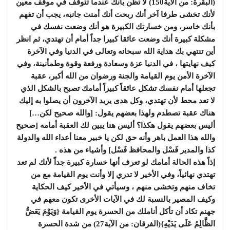
(البقرة: من الآية150) لا تظن بأنك عندما تتوقف في موقف معين
لأنك تخشى طرفا آخر أنك ربحت أنك أمنت جانبه، يجب أن تفهم
بأنك خاسر، ومن خسارتك الكبيرة هو أنك وضعت نفسك في
مشكلة كبيرة أنك وضعت عائقا كبيرا جداً أمام أن تهتدي، ثم انظر
أين تنتهي بك هداية الله سبحانه وتعالى في الدنيا وفي الآخرة
كيف نهايتها ، في الدنيا عزة وسعادة ورفعة وقوة وطمأنينة، وفي
الآخرة الأمن يوم القيامة والجنة ورضوان من الله أكبر، عقبة
تجعلها أمام نفسك تشكل عائقاً كبيراً أمامك تصبح بالشكل الذي
لا تعد محط لأن تهتدي، وكل هدى يريد الآخرون أن يصلوا به إليك
هناك عقبة تصطدم ولهذا بعضهم يقول: [والله صحيح لكن…]
أليس بعضهم يقول هكذا؟ أليس هنا يبين لك العقبة أمامه [صحيح
والله هذا العمل باهر وأنه حق لكن يا خبير معنا أعداء الله والدولة
كذا والمدير فَسْل والمحافظ فَسْل] وأشياء من هذه .
إذاً هذه الحالة أمامك لو تعرف أنها خسارة كبيرة جداًً لأنك لم تعد
تهتدي نهائياً، وفي الأخير لا تدري إلا وأنت يوم القيامة مع من
تخاف منهم وتخشى منهم ، وسيأتي في الأخير كيف الحكاية
وكيف المصير بالنسبة لك في الآيات الأخرى تكون معهم في
جهنم تكاد أن تأكل أناملك من الحسرة يوم القيامة {وَيَوْمَ يَعَضُّ
الظَّالِمُ عَلَى يَدَيْهِ}(الفرقان: من الآية27) من شدة الحسرة