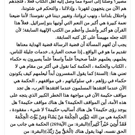
مصير؟ وصلنا إلى أسوء مما وصل إليه أهل الكتاب فعلاً ، فتجدهم
هم الآن من يتجهون لقهرنا ، وإذلالنا ، والتحكم في شئوننا،
واحتلال بلداننا ، ونهب ثرواتنا، وتغيير ديننا في نفوسنا؛ لأننا ضيعنا
نعمة كبيرة هي أكبر من النعم التي أوتيها بنو إسرائيل. فعلاً هذا
القرآن هو أكبر وأشمل وأعظم من الكتب الإلهية السابقة؛ لأن
الله جعله مهيمناً على كل كتبه السابقة.
يجب أن تُفهم المسألة أن قضية الرسالة قضية الهداية معناها
تقديم ما هو في الواقع ـ إذا صحت العبارة ـ خدمات جليلة للناس،
يعلمهم، يعلمهم علماً صحيحاً علماً واسعاً علماً يصيرون به حكماء
، الكتاب والحكمة ، الحكمة كما نقول في أكثر من مقام هي لا
تعني هنا: [السنة] كما يقول المفسرون أبداً ليعلمهم كيف يكونون
حكماء في رؤاهم ، في سلوكياتهم ، في مواقفهم ، الحكمة هي
الآن عندما افتقدها المسلمون عندما افتقدها العرب، هل تجد
مواقف حكيمة الآن في مواجهة هذا الخطر الكبير الذي يتجه على
هذه الأمة، أين المواقف الحكيمة؟ هل هناك مواقف حكيمة؟ هل
يوجد رؤى حكيمة؟ هل هناك أساليب حكيمة؟ لا شيء ، مفقودة ،
الحكمة هي من الله {يُؤْتِي الْحِكْمَةَ مَنْ يَشَاءُ وَمَنْ يُؤْتَ الْحِكْمَةَ
فَقَدْ أُوتِيَ خَيْراً كَثِيراً}(البقرة: من الآية269) الحكمة هي جانب من
الحق نفسه، لهذا يقول هناك {الْحَقُّ مِنْ رَبِّكَ}(البقرة: من