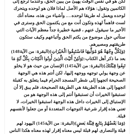
لكن هو في نفس الوقت يهيئ من يبين الحق، وعندما ترجع إلى
الكاتمين وتقول: هؤلاء هم الأصل لماذا فلان هو لوحده ويتحرك
لوحده ويعمل له طريقا لوحده…. وأشياء من هذه، معناه أنك
لست فاهماً لهذه وتكون أنت مع من يكتمون الحق وسترى في
الأخير ما سيقول عنهم ، قضية خطيرة جداً معظم الآيات التي
ستأتي حول موضوع من يكتم الحق وأتباعهم وكيف ستكون
طريقتهم ومصيرهم.
{وَلِكُلٍّ وِجْهَةٌ هُوَ مُوَلِّيهَا فَاسْتَبِقُوا الْخَيْرَاتِ}(البقرة: من الآية148)
بعد ما ذكر أهل الكتاب:{وَلَئِنْ أَتَيْتَ الَّذِينَ أُوتُوا الْكِتَابَ بِكُلِّ آيَةٍ مَا
تَبِعُوا قِبْلَتَكَ}(البقرة: من الآية145) الإنسان من حيث هو لا يخلو
عن وجهة يولي توجهه ووجهه إليها، لكن أنتم هذه هي الوجهة
الصحيحة اتجهوا إلى شطر المسجد الحرام فيما يتعلق به كقبلة
اتجهوا إلى هذه الطريقة هي الطريقة الصحيحة، فلم يبق إلا أن
تستبقوا الخيرات أن تستبقوا أنتم إلى هذه الوجهة هو من
الإستباق إلى الخيرات داخل هذه الوجهة استبقوا الخيرات، لا
تعني هذه إقرار شرعية التوجهات المتعددة أو من جعلوا لأنفسهم
قبلة.
{وَمَا بَعْضُهُمْ بِتَابِعٍ قِبْلَة بَعضٍٍ}(البقرة: من الآية145) اليهود لهم
قبلة والنصارى لهم قبلة ليس معناه إقرار لهذه معناه هكذا الناس