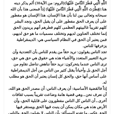
اللَّهِ الَّتِي فَطَرَ النَّاسَ عَلَيْهَا}(الروم: من الآية30) ألم يذكر دينه
هنا:{فِطْرَتَ اللَّهِ الَّتِي فَطَرَ النَّاسَ عَلَيْهَا} إذاً فمعنى هذا بأن الله
سبحانه وتعالى بين لنا بأن هذا الإنسان، هذا الإنسان هو مفطور
على أن يعرف الحق مفطور على أن يقبل الحق، ونجد البشر
كلهم تقريباً غالبيتهم العظمى كلهم فطرهم أنهم يريدون الحق
إنما تختلف العناوين لديهم وتختلف مسميات ما هو حق لديهم،
فمن يعتبر أن الحق في النظام السياسي هي: الديمقراطية
يزخرفها للناس.
تجد الناس يقولون: نريد حقاً من يقدم للناس بأن التعددية وأن
حرية التعبير المتعدد والأشياء هذه هي حقوق هي حق هي حق،
ترى الناس عندما يتحركون: نريد حقاً نناهض نناضل نقاوم من
أجل الحق بل وأحياناً يقتل كثير من الناس من أجل الديمقراطية
على أساس أنها حق، والحق كل إنسان يعتبر أن الحق هو مطلب
له.
إذاً فالقضية الأساسية: أن يعرف الناس: أن مصدر الحق هو الله،
أن نعرف نحن ـ وهي قضية هامة وضاعت تقريباً بسبب ثقافات
أخرى ـ أن الناس كل الناس مفطورون على قابلية الحق، وأن
الأرض هذه هي مكان يمكن أن ينبت فيها الحق ويستقر فيها
الحق عكس ما تقدم المسألة: بأن الناس لا يقبلون الحق والناس