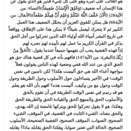
هو الغالب على أمره وهو على كل شيء قدير هو الذي يقول عن
هذا الإنسان أنه ضعيف:{وَخُلِقَ الْإِنْسَانُ ضَعِيفاً}(النساء: من
الآية28) {الْآنَ خَفَّفَ اللَّهُ عَنْكُمْ وَعَلِمَ أَنَّ فِيكُمْ ضَعْفاً}(الأنفال: من
الآية66) هل يمكن للقوي العزيز أن يحمِّل الضعيف هذا العمل
الكبير ثم لا يتحرك ليعمل شيئاً؟ لا يمكن هذا على الإطلاق، وواقعاً
في تاريخ البشر أنبياء الله أولياء الله الذين تحركوا من أجل الحق
يذكر في القرآن الكريم ما عمل لهم تأييده لهم نصره لهم.
إذاً فهذه القضية يجب أن نفهمها جميعاً عندما يقول: {الْحَقُّ مِنْ
رَبِّكَ}(البقرة: من الآية147) فافهم بأنه في كل قضية هناك حق هو
الحق الذي من عند الله ففي وضعية كهذه الناس يقولون فعلاً
مواجهة أعداء الله هي حق أليست هكذا؟ لكن ناسين في نفس
الوقت! في الأخير يتساءلون حول الأسلوب وحول الطريقة وحول
الوقت وحول مع من وكيف، أليست هذه؟ افهم بأن الله هو يعلم
هو قد رسم في نفس الوقت الطريقة في أن تقوم بالحق
والأسلوب الحق والمنهج الحق والقيادة الحق والطريقة الحق
وهكذا، هو لا يقول تحركوا للحق ويتركها غامضة إن الله يهدي،
والحق معناه: الشيء الثابت في القضية، في الموقف، الشيء
الصحيح، الصواب، الموقف الصحيح، القضية الصحيحة، الأسلوب
الصحيح، الحالة التي تعتبر صوابا، وهكذا الحق يقابله ماذا؟ يقابله