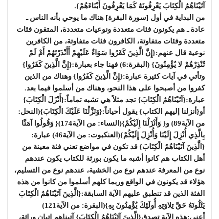
آتَيْنَاهُمُ الْكِتَابَ يَعْرِفُونَهُ كَمَا يَعْرِفُونَ أَبْنَاءَهُمْ}.
من البداية في أول [سورة البقرة] هناك ما يوحي بأنه الناس ـ
عادة ـ هم يكونون فئات متعددة ونوعيات متعددة، المتقون فئات
متعددة وفئات متفاوتة، الكافرون فئات متفاوتة، من الكافرين
نوعية قال عنهم:{إِنَّ الَّذِينَ كَفَرُوا سَوَاءٌ عَلَيْهِمْ أَأَنْذَرْتَهُمْ أَمْ لَمْ
تُنْذِرْهُمْ لا يُؤْمِنُونَ} (البقرة:6) فهنا جاء بعبارة:{إِنَّ الَّذِينَ كَفَرُوا}
وتأتي في آيات كثيرة عبارة:{إِنَّ الَّذِينَ كَفَرُوا} وهناك من الذين
كفروا من أصبحوا على هذا النحو، وهناك من أسلموا فيما بعد.
عبارة:{آتَيْنَاهُمُ الْكِتَابَ} تجد مثلاً هي تشبه تماماً:{أَنْزَلَ الْكِتَابَ}
أو{أنزلنا إليهم الكتاب} يقول أحياناً:{وَنَزَّلْنَا عَلَيْكَ الْكِتَابَ}(النحل:
من الآية89) و{ وَأَنْزَلْنَا إِلَيْكُمْ}(النساء: من الآية174){ وَقُولُوا آمَنَّا
بِالَّذِي أُنْزِلَ إِلَيْنَا وَأُنْزِلَ إِلَيْكُمْ}(العنكبوت: من الآية46) عبارة:
{الَّذِينَ آتَيْنَاهُمُ الْكِتَابَ} قد تكون في مواضع تعني فئة معينة من
أهل الكتاب هم كانوا أشبه ما يكون بورثة للكتاب يكون عندهم
نوع من المعرفة عندهم نوع من الخشية، عندهم نوع من التسليم،
هؤلاء قد يكونون في الواقع وربما كلهم أسلموا من كانوا من هذه
الفئة الذين قد تنطبق عليهم الآية السابقة:{الَّذِينَ آتَيْنَاهُمُ الْكِتَابَ
يَتْلُونَهُ حَقَّ تِلاوَتِهِ أُولَئِكَ يُؤْمِنُونَ بِهِ}(البقرة: من الآية121)
أعني:هذه الآية تصدق{الَّذِينَ آتَيْنَاهُمُ الْكِتَابَ} آتيناهم إتيان وراثة،