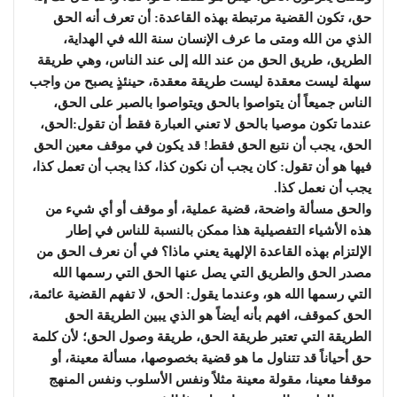
حق، تكون القضية مرتبطة بهذه القاعدة: أن تعرف أنه الحق
الذي من الله ومتى ما عرف الإنسان سنة الله في الهداية،
الطريق، طريق الحق من عند الله إلى عند الناس، وهي طريقة
سهلة ليست معقدة ليست طريقة معقدة، حينئذٍ يصبح من واجب
الناس جميعاً أن يتواصوا بالحق ويتواصوا بالصبر على الحق،
عندما تكون موصيا بالحق لا تعني العبارة فقط أن تقول:الحق،
الحق، يجب أن نتبع الحق فقط! قد يكون في موقف معين الحق
فيها هو أن تقول: كان يجب أن نكون كذا، كذا يجب أن تعمل كذا،
يجب أن نعمل كذا.
والحق مسألة واضحة، قضية عملية، أو موقف أو أي شيء من
هذه الأشياء التفصيلية هذا ممكن بالنسبة للناس في إطار
الإلتزام بهذه القاعدة الإلهية يعني ماذا؟ في أن نعرف الحق من
مصدر الحق والطريق التي يصل عنها الحق التي رسمها الله
التي رسمها الله هو، وعندما يقول: الحق، لا تفهم القضية عائمة،
الحق كموقف، افهم بأنه أيضاً هو الذي يبين الطريقة الحق
الطريقة التي تعتبر طريقة الحق، طريقة وصول الحق؛ لأن كلمة
حق أحياناً قد تتناول ما هو قضية بخصوصها، مسألة معينة، أو
موقفا معينا، مقولة معينة مثلاً ونفس الأسلوب ونفس المنهج