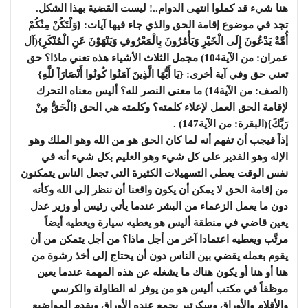
هنا شيء قد كملوا انتهى الدوام..! ليست القضية بهذا الشكل.
تجد في موضوع إقامة الحق والذي جاء فيها آيات: {وَلْتَكُنْ مِنْكُمْ
أُمَّةٌ يَدْعُونَ إِلَى الْخَيْرِ وَيَأْمُرُونَ بِالْمَعْرُوفِ وَيَنْهَوْنَ عَنِ الْمُنْكَرِ}(آل
عمران: من الآية104) مجمل الثلاث الأشياء هذه تعني ماذا؟ حق
تعني حق وفي آية أخرى: {يَا أَيُّهَا الَّذِينَ آمَنُوا كُونُوا أَنْصَارَاً للَّهِ}
(الصف: من الآية14) ما معنى النصر لله؟ أليس معناه التحرك
لإقامة الحق العمل لإعلاء كلمته؟ وكلمته هي الحق {الْحَقُّ مِنْ
رَبِّكَ}(البقرة: من الآية147) .
إذاً فيجب أن تفهم أنه لما كان الحق هو من الله وهو الملك وهو
الإله وهو القدير على كل شيء وهو العليم بكل شيء أنه في
نفس الوقت يعطي التسهيلات الكثيرة التي تجعل الناس يتمكنون
من إقامة الحق لا يمكن أن يكون واقعنا أن ننظر إلى الله وكأنه
دون ما يعمل الزعماء من البشر عندما يأتي رئيس أو وزير عدل
يعين قاضي في منطقة أليس هو يعطيه سيارة ويعطيه أيضاً
مرتََّب ويعطيه اعتمادا آخر من أجل ماذا؟ من أجل يتمكن من أن
يقوم بعمله يقضي بين الناس دون أن يحتاج إلى أخذ رشوة من
هنا أو هنا أو يكون هناك ما يشغله عن هذه المهمة عندما يعين
موظفاً في مكتب أليس هو من يوفر له الطاولة والكرسي
والأقلام والأوراق وسكرتير يجمع عنده الأوراق ويقدم المواضيع