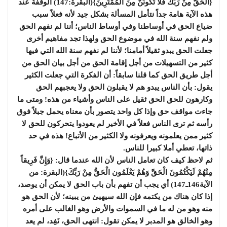
{الْحَقُّ مِنْ رَبِّكَ فَلا تَكُونَنَّ مِنَ الْمُمْتَرِينَ}(البقرة:147) الوقفة عند
هذه الآية هامة جداً نتأمل المسألة بشكل جيد لأنه فعلاً سبب
ضياع الحق في أوساطنا وفي أوساط الناس؛ أننا لم نفهم الحق
ولم نفهم سنة الله في موضوع الحق ولهذا تجد مفاهيم أخرى
جعلت الحق يبدو ثقيلاً أمامنا؛ لأننا لم نفهم سنة الله التي فيها
كثير من التسهيلات من أجل إقامة الحق من أجل بيان الحق من
أجل طريق الحق كما قلنا سابقاً: أن الفكرة التي جعلت الكثير
يقول: بأن الناس يبدو هم لا يقبلون الحق ولا يعجبهم الحق
وكارهون للحق الحق ثقيل على الناس وأشياء من هذه! ومتى ما
جاءت مواقف حق وإذا كل واحد يتصور بأن معناه يحمل جبلاً فوق
رأسه ثم ترى الناس فعلاً في الأخير لم يعودوا يتحركون للحق لا
كثير ممن يعلمونه ويعرفونه ولا الكثير من الأتباع! هذه في حد
ذاتها، تعطي أملا كبيرا للناس.
ثم لاحظ كيف كان تعامل الناس لأن الله عندما قال: {وَإِنَّ فَرِيقاً
مِنْهُمْ لَيَكْتُمُونَ الْحَقَّ وَهُمْ يَعْلَمُون الْحَقُّ مِنْ رَبِّكَ}(البقرة: من
الآية146ـ147) أي يجب أن تفهم بأن باب الحق لا يمكن أن يوصد،
إذا كان هناك من يكتمه فإن الله سيهيئ من يبينه؛ لأن الحق هو
منه وهو من له ما في السموات والأرض وهو الغالب على أمره
وهو الخالق هو المدبر لا يمكن تقول: انتهى الحق، نَفِد، لم يعد