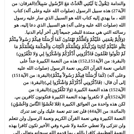
والندامة {يَقُولُ يَا لَيْتَنِي اتَّخَذْتُ مَعَ الرَّسُولِ سَبِيلاً}(الفرقان: من
الآية27) هذه سبيل الرسول (صلوات الله عليه وعلى آله) كتاب
الله ، ما يهدي إليه كتاب الله هو السبيل الذي سار عليه رسول
الله (صلوات الله عليه وعلى آله) هو السبيل الذي دعا إليه، هو
رسالته التي هي ممتدة للبشر جميعاً إلى آخر أيام الدنيا.
{وَلِأُتِمَّ نِعْمَتِي عَلَيْكُمْ وَلَعَلَّكُمْ تَهْتَدُونَ كَمَا أَرْسَلْنَا فِيكُمْ رَسُولاً مِنْكُمْ
يَتْلُو عَلَيْكُمْ آيَاتِنَا وَيُزَكِّيكُمْ وَيُعَلِّمُكُمُ الْكِتَابَ وَالْحِكْمَةَ وَيُعَلِّمُكُمْ مَا
لَمْ تَكُونُوا تَعْلَمُونَ فَاذْكُرُونِي أَذْكُرْكُمْ وَاشْكُرُوا لِي وَلا تَكْفُرُونِ}
(البقرة: من الآية151ـ152) هذه من النعمة الكبيرة جداً على
الناس، نعمة القرآن الكريم، نعمة الرسول (صلوات الله عليه
وعلى آله) {كَمَا أَرْسَلْنَا فِيكُمْ رَسُولاً مِنْكُمْ}(البقرة: من الآية151)
إلى أن قال: {فَاذْكُرُونِي أَذْكُرْكُمْ وَاشْكُرُوا لِي}(البقرة: من
الآية152) هذه النعمة الكبيرة {وَلا تَكْفُرُونِ}(البقرة: من
الآية152)أي لا تكفروا بهذه النعمة الكبيرة فتكونون كافرين بي.
لكن هذه واحدة من العوائق الكبيرة {فَلا تَخْشَوُا النَّاسَ وَاخْشَوْنِ}
(المائدة: من الآية44) فلن تعد تتم نعمة عليك ولن تعد تدرك
النعمة الكبيرة وهي نعمة القرآن الكريم ونعمة الرسول ولن تتعلم
ولن تتزكى ولا تعطي حكمة ولا شيء وفي الأخير تكون كافرا بهذه
النعمة العظيمة، كافرا بالله ، بما قدمه الله سبحانه وتعالى إلى