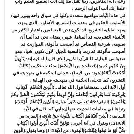
وعلى آله الطاهرين، ربنا تقبل منا إنك أنت السميع العليم وتب
علينا إنك أنت التواب الرحيم .
في هذه الآيات مواضيع متعددة وكلها في سياق واحد ويبرز فيها:
الأسلوب الحكيم في مقدمات التشريع، الأسلوب الذي يمهد،
يمهد لقابلية التشريع. قد نكون نحن المسلمين باعتبار الكثير من
الأشياء التشريعية قد ألفناها، شهر رمضان نحن قد ألفنا أن
نصومه، شرعية القصاص قد أصبحت مألوفة، المواريث قد
أصبحت مألوفة. قد ربما بالنسبة للجيل الأول تكون أشياء تبدو
صعبة من البداية، فالقرآن الكريم الذي قال الله فيه إنه:{تَنْزِيلٌ
مِنْ حَكِيمٍ حَمِيدٍ}(فصلت: من الآية42) إنه:كتاب حكيم،{ كِتَابٌ
أُحْكِمَتْ آيَاتُهُ}(هود: من الآية1) ، تتجلى الحكمة في منهجيته في
التشريع، كما تتجلى الحكمة في منهجيته في الهداية .
أول الآية التي سمعناها قول الله تعالى:{الَّذِينَ آتَيْنَاهُمُ الْكِتَابَ
يَعْرِفُونَهُ كَمَا يَعْرِفُونَ أَبْنَاءَهُمْ وَإِنَّ فَرِيقاً مِنْهُمْ لَيَكْتُمُونَ الْحَقَّ وَهُمْ
يَعْلَمُونَ} (البقرة:146) تأتي كثيراً عبارة:{الَّذِينَ آتَيْنَاهُمُ الْكِتَابَ}
وتراها في مقامات الحديث عنها إيجابي كما قال في الآية
السابقة:{الَّذِينَ آتَيْنَاهُمُ الْكِتَابَ يَتْلُونَهُ حَقَّ تِلاوَتِهِ}(البقرة: من
الآية121) ويقول في آية أخرى: {وَلَئِنْ أَتَيْتَ الَّذِينَ أُوتُوا الْكِتَابَ
بِكُلِّ آيَةٍ مَا تَبِعُوا قِبْلَتَك}(البقرة: من الآية145) وهنا يقول:{الَّذِينَ