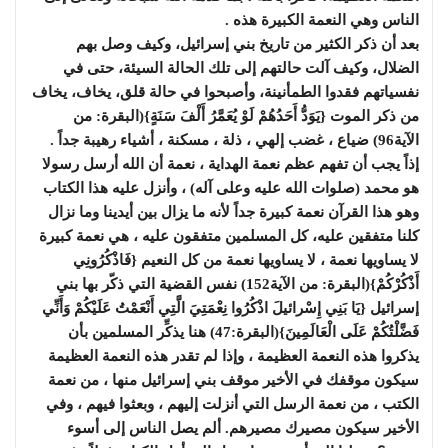
الناس وهي النعمة الكبيرة هذه .
بعد أن ذكر الكثير من تاريخ بني إسرائيل، وكيف وصل بهم
الضلال، وكيف آلت حالتهم إلى تلك الحالة السيئة، حتى في
نفسياتهم فقدوا الطمأنينة، وأصبحوا في حالة قلق، يخاف، يخاف
من ذكر الموت {يَوَدُّ أَحَدُهُمْ لَوْ يُعَمَّرُ أَلْفَ سَنَةٍ}(البقرة: من
الآية96) ضياع ، غضب إلهي ، ذلة ، مسكنة ، أشياء رهيبة جداً .
إذاً يجب أن تفهم عظم نعمة الهداية ، نعمة أن الله أرسل رسولا
هو محمد (صلوات الله عليه وعلى آله) ، وأنزل عليه هذا الكتاب
وهو هذا القرآن نعمة كبيرة جداً لأنه ما يزال بين أيدينا وما نزال
كلنا متفقين عليه، كل المسلمين متفقون عليه ، هي نعمة كبيرة
لا يساويها نعمة ، لا يساويها نعمة من كل النعيم {فَاذْكُرُونِي
أَذْكُرْكُمْ}(البقرة: من الآية152) نفس القضية التي ذكّر بها بني
إسرائيل {يَا بَنِي إِسْرائيلَ اذْكُرُوا نِعْمَتِيَ الَّتِي أَنْعَمْتُ عَلَيْكُمْ وَأَنِّي
فَضَّلْتُكُمْ عَلَى الْعَالَمِينَ}(البقرة:47) هنا يذكِّر المسلمين بأن
يذكروا هذه النعمة العظيمة ، وإذا لم تقدر هذه النعمة العظيمة
سيكون موقفك في الأخير موقف بني إسرائيل منها ، من نعمة
الكتب ، من نعمة الرسل التي أنزلت إليهم ، وبعثوا فيهم ، وفي
الأخير سيكون مصيرك مصيرهم. ألم يصل الناس إلى أسوء