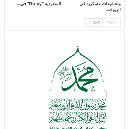
وتحشيدات عسكرية في
السعودية “Daisy” في…
الرويك…
NEXT
PREV