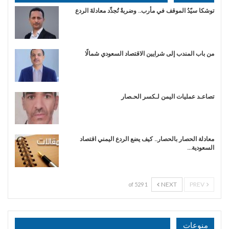
توشكا سيّدُ الموقف في مأرب.. وضربةٌ تُجدِّد معادلةَ الردع
من باب المندب إلى شرايين الاقتصاد السعودي شمالًا
تصاعـد عمليات اليمن لـكسر الحـصار
معادلة الحصار بالحصار.. كيف يضع الردع اليمني اقتصاد
السعودية…
NEXT
PREV
1 of 529
منوعات