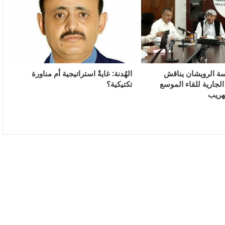
سة الرويشان يناقش
الهُدنة: غايةٌ استراتيجية أم مناورة
لجارية للقاء الموسع
تكتيكية؟
هريب