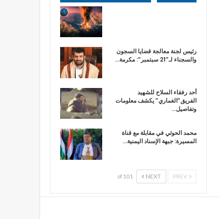
رئيس لجنة معالجة قضايا السجون
والسجناء لـ”21 سبتمبر”: مكرمة…
أحد رفقاء السلاح للشهيد
الفريق”الغماري” يكشف معلومات
وتفاصيل…
محمد الحوثي في مقابلة مع قناة
المسيرة: جبهة الإسناد اليمنية…
NEXT
PREV
1 of 10