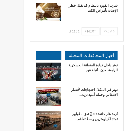
شرب القهوة بانتظام قد يقلل خطر
الإصابة بأمراض الكبد
NEXT
PREV
1 of 118
أخبار المحافظات المحتلة
توتر داخل قيادة المنطقة العسكرية
الرابعة بعدن.. أنباء عن…
توتر في المكلا.. احتجاجات لأنصار
الانتقالي وحملة أمنية تزيد…
أزمة غاز خانقة تشلّ تعز.. طوابير
تمتد لكيلومترين وسط تفاقم…