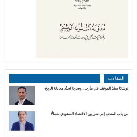
المقالات
توشكا سيّدُ الموقف في مأرب.. وضربةٌ تُجدِّد معادلةَ الردع
من باب المندب إلى شرايين الاقتصاد السعودي شمالًا