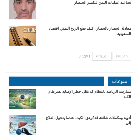
تصاعـد عمليات اليمن لـكسر الحـصار
معادلة الحصار بالحصار.. كيف يضع الردع اليمني اقتصاد
السعودية…
NEXT
PREV
1 of 529
منوعات
ممارسة الرياضة بانتظام قد تقلل خطر الإصابة بسرطان
الكبد
أدوية ومكملات شائعة قد تُرهق الكبد.. عندما يتحول العلاج
إلى…