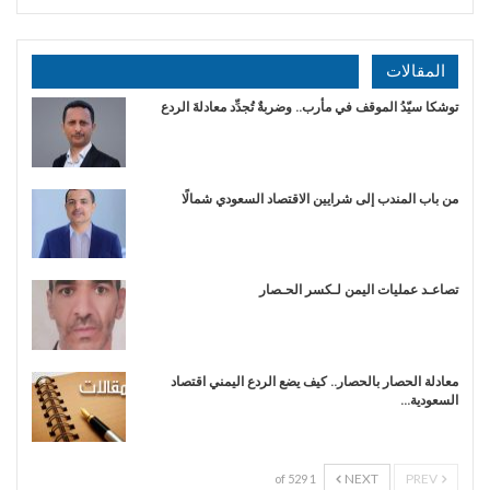
المقالات
توشكا سيّدُ الموقف في مأرب.. وضربةٌ تُجدِّد معادلةَ الردع
من باب المندب إلى شرايين الاقتصاد السعودي شمالًا
تصاعـد عمليات اليمن لـكسر الحـصار
معادلة الحصار بالحصار.. كيف يضع الردع اليمني اقتصاد
السعودية…
NEXT
PREV
1 of 529