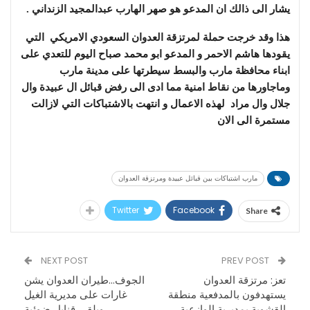
يشار الى ذالك ان المدعو هو صهر الهارب عبدالمجيد الزنداني .
هذا وقد خرجت حملة لمرتزقة العدوان السعودي الامريكي التي
يقودها هاشم الاحمر و المدعو ابو محمد صباح اليوم للتعدي على
ابناء محافظة مارب والبسط سيطرتها على مدينة مارب
وماجاورها من نقاط امنية مما ادى الى رفض قبائل ال عبيدة وال
جلال وال مراد لهذه الاعمال و انتهت بالاشتباكات التي لازالت
مستمرة الى الان
مارب اشتباكات بين قبائل عبيدة ومرتزقة العدوان
Twitter
Facebook
Share
NEXT POST
PREV POST
تعز: مرتزقة العدوان
الجوف…طيران العدوان يشن
يستهدفون بالمدفعية منطقة
غارات على مديرية الغيل
القشوبة بمديرية الوازعية
ويلقي قنابل ضوئية