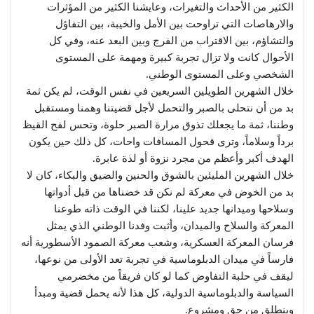
الكثير من الأحداث والتغيرات، وعايشنا الكثير من المؤثرات
والارهاصات التي تراوحت بين الأمل والخيبة، بين التفاؤل
والتشاؤم، بين الاقتراب من الفرج وبين البعد عنه، وفي كل
الأحوال كانت ولا تزال تجربة كبيرة ومهمة على المستوى
الشخصي وعلى المستوى الوطني.
خلال الشهرين الطويلين السريعين في نفس الوقت، لم يكن ثمة
بد من أن نتحلى بالصبر والتحمل لأجل قضيتنا وهمنا ومستقبل
وطننا، ثمة ما يجعلك تذوق مرارة الصبر حلوة، وتحس لفح القيظ
برداً وسلاماً، وترى قحول المسافات واحات، كل ذلك حين يكون
الهدف أكبر وأعظم من مجرد نزوة أو لذة عابرة.
خلال الشهرين المليئين بالشوق والحنين والضيق والبكاء، كان لا
بد من الخوض في معركة لم نكن قد خضناها من قبل أدواتها
وسلاحها وميدانها جديد علينا، لكننا في الوقت ذاته طوعنا
المعركة والسلاح والميدان، وأثبت وفدنا الوطني الذي يمثل
فرسان المعركة العسكرية، وشعب معركة الصمود الأسطورية أنه
فارساً في ميدان الدبلوماسية في تجربة تعد الأولى من نوعها،
ليقف في حلبة التفاوض كما لو كان فريقاً من مخضرمي
السياسة والدبلوماسية الدولية، كل هذا لأنه يحمل قضية ومبدأ
وينطلق من حق ومشروع.