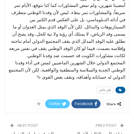
أمضينا شهرين، ولم تمض المشاورات كما كنا نتوقع، الأيام تمر
سريعاً، والمشاورات تمر ببطء، ليس لأن وفدنا الوطني متطرف
في أدائه الدبلوماسي، بل على العكس قدم الكثير من
السيناريوهات والبدائل، لكن لأن الوفد الذي يمثل العدوان أو ما
يسمى وفد الرياض، لا يمتلك أي رؤية ولا نية للحل، وفد يصح أن
نطلق عليه الوفد المدلل الذي يقف المجتمع الدولي أمام تناحته
وإفلاسه بصمت، فيما لو كان الوفد الوطني يقف في نفس مربعه
لكانت مشاورات الكويت قد حسمت ضد وفدنا الوطني.
المجتمع الدولي خلال الشهرين الماضيين لمس في أداء وفدنا
الوطني الجدية والسلاسة والمنطقية والواقعية، لكن لأن المجتمع
الدولي له حساباته وأهدافه، وتقف بعض القوى %
علي جاحز
Twitter
Facebook
Share
NEXT POST
PREV POST
شاهد..اليوم الثالث لأعمال
الجوف : طيران العدوان