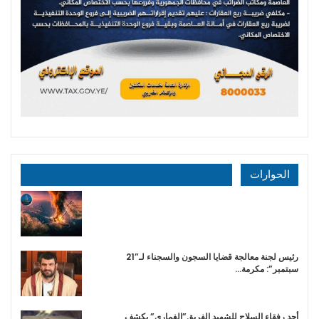
الحوارات
رئيس لجنة معالجة قضايا السجون والسجناء لـ”21
سبتمبر”: مكرمة…
أحد رفقاء السلاح للشهيد الفريق”الغماري” يكشف