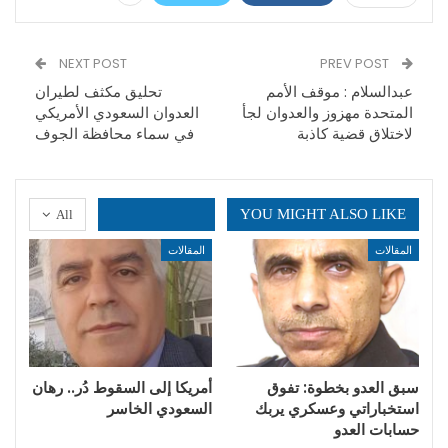
NEXT POST
PREV POST
عبدالسلام : موقف الأمم
تحليق مكثف لطيران
المتحدة مهزوز والعدوان لجأ
العدوان السعودي الأمريكي
لاختلاق قضية كاذبة
في سماء محافظة الجوف
YOU MIGHT ALSO LIKE
All
المقالات
المقالات
سبق العدو بخطوة: تفوق
أمريكا إلى السقوط دُر.. رهان
استخباراتي وعسكري يربك
السعودي الخاسر
حسابات العدو