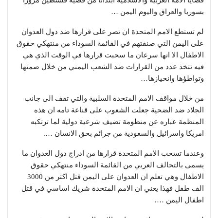
قضايا الامة العربية والاسلامية ابتدائاً من قضية فلسطين مروراً
بسوريا والعراق واليوم اليمن …
لم تستطع الامم المتحدة ان تصر على قرارها ضد دول العدوان
على اليمن التي صنفتهم في القائمة السوداء من منتهكي حقوق
الاطفال الا انها سرعان ما سحبت قرارها في الوقت الذي هي
فيه تتخذ عدد من القرارات ضد الشعب اليمني من خلال صمتها
وتواطؤها وانحيازها…
من خلال مواقف الامم المتحدة السلبية والتي تقف الى جانب
الجلاد ضد الضحية جعلت الشعوب على قناعة تامه ان هذه
المنظمة عباره عن منظومة تضيف شرعية دولية لما ترتكبه
امريكا واسرائيل والسعودية من جرائم بحق الانسان ….
وعندما تسحب الامم المتحدة قرارها من ادراج دول العدوان ما
يسمى بالتحالف العربي من القائمة السوداء منتهكي حقوق
الاطفال وهي تعلم ان العدوان على اليمن قتل اكثر من 3000
الف طفل فهذا يعني ان الامم المتحدة شريك اساسي في قتل
اطفال اليمن ….