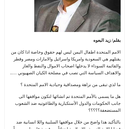
بقلم/ زيد البعوه
الامم المتحدة اطفال اليمن ليس لهم حقوق وخاصة اذا كان من
يقتلهم هي السعودية وامريكا واسرائيل والامارات ومصر وقطر
والقائمة السوداء لا يدخلها اصحاب الاموال والنفط والغاز
والاهداف السياسة التي تصب في مصلحة الكيان الصهيوني …..
ما لذي تبقى من نزاهة ومصداقية وحيادية الامم المتحدة ؟
هل ما يسمى بالأمم المتحدة تم انشائها لتكون مواقفها الى
جانب الحكومات والدول الأستكبارية والطاغوتيه ضد الشعوب
المستضعفة؟؟؟؟؟
بالتأكيد هذا واضح من خلال مواقفها السلبية واللا انسانية ضد