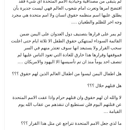
لم يتبقى من مصداقية وحيادية الامم المتحدة اي شيء فقد
افتضح امرها وتعرت امام شعوب العالم فهي ليست جديرة بأن
يطلق عليها اسم منظمه حقوق انسان ولا امم متحدة هي مجرد
وجه اخر للظلم والطغيان ….
لم يمر على قرارها بتصنيف دول العدوان على اليمن ضمن
القائمة السوداء لمنتهكي حقوق الطفل الا ثلاثة ايام حتى اعلنت
سحب القرار ولا يستبعد انها سوف تعتذر منهم في السر
فموقفها وقرارها هذا خارق للعادة التي تعود الناس عليها لم
تنصف احد يوماً منذ ان تم تأسيسها الا اليهود والامريكان ….
هل اطفال اليمن ليسوا من اطفال العالم الذين لهم حقوق ؟؟؟
هل قتلهم حلال ؟؟؟
لا والله ان لهم حقوق وان قتلهم حرام واذا عفت الامم المتحدة
عن قتلتهم اليوم فلن تستطيع ان تنقذهم من عقاب الله يوم
القيامة …
ما لذي جعل الامم المتحدة تتراجع عن مثل هذا القرار ؟؟؟