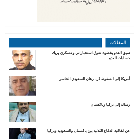
المقالات
سبق العدو بخطوة: تفوق استخباراتي وعسكري يربك
حسابات العدو
أمريكا إلى السقوط دُر.. رهان السعودي الخاسر
رسالة إلى تركيا وباكستان
عن اتفاقية الدفاع الثلاثية بين باكستان والسعودية وتركيا